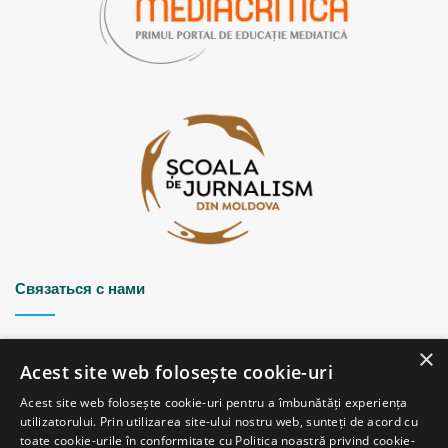
Связаться с нами
Strada Șciusev, 53
×
2012 Chișinău, Republica Moldova
Acest site web folosește cookie-uri
tel: (+373 22) 213652, 227539
Acest site web folosește cookie-uri pentru a îmbunătăți experiența
fax: (+373 22) 226681
utilizatorului. Prin utilizarea site-ului nostru web, sunteți de acord cu
Email: redactia@ijc.md
toate cookie-urile în conformitate cu Politica noastră privind cookie-