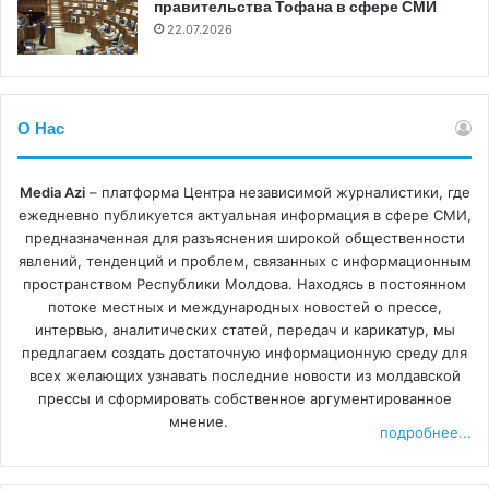
течение 48 часов после совершения преступления.
правительства Тофана в сфере СМИ
22.07.2026
Платформа Совета Европы по содействию защите
журналистики и безопасности журналистов была
создана в 2015 году Советом Европы в сотрудничестве
О Нас
с международными неправительственными
организациями, действующими в области свободы
Media Azi
– платформа Центра независимой журналистики, где
выражения мнений, и ассоциациями журналистов. Их
ежедневно публикуется актуальная информация в сфере СМИ,
цель состоит в том, чтобы усилить защиту
предназначенная для разъяснения широкой общественности
журналистов, которым угрожают, учитывая насилие в
явлений, тенденций и проблем, связанных с информационным
пространством Республики Молдова. Находясь в постоянном
отношении профессионалов СМИ в Европе, в контексте
потоке местных и международных новостей о прессе,
продолжающейся деградации свободы прессы на всем
интервью, аналитических статей, передач и карикатур, мы
континенте.
предлагаем создать достаточную информационную среду для
всех желающих узнавать последние новости из молдавской
прессы и сформировать собственное аргументированное
мнение.
подробнее...