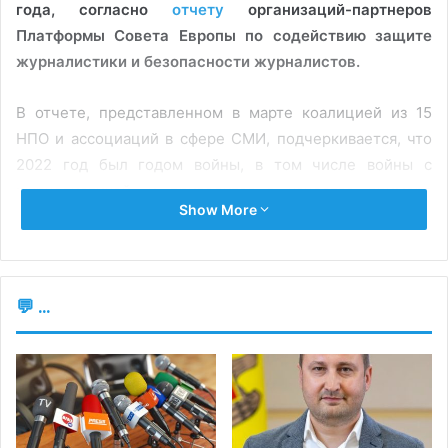
года, согласно
отчету
организаций-партнеров
Платформы Совета Европы по содействию защите
журналистики и безопасности журналистов.
В отчете, представленном в марте коалицией из 15
НПО и ассоциаций в сфере СМИ, подчеркивается, что
2022 год был годом войны, в том числе войны с
журналистикой, и приводится в качестве примера
Show More
количество убитых, подвергнутых нападениям и
угрозам представителей СМИ, в то время как в России
«вторжение шло рука об руку с жестокими
репрессиями независимой журналистики».
💬 ...
Согласно данным, элементы, благоприятствующие
насилию в отношении СМИ, те же: влияние преступных
организаций, коррупция, поляризация общественного
восприятия, популизм, а в некоторых регионах Европы