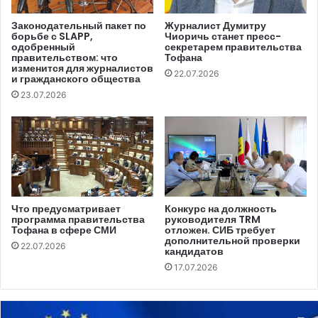
сохраняется и авторитаризм. Ключевым показателем
незащищенности журналистов является рост числа
Законодательный пакет по
Журналист Думитру
борьбе с SLAPP,
Чиоричь станет пресс-
заключенных журналистов, на 60% больше, чем в 2021
одобренный
секретарем правительства
году. Кроме того, как показало исследование, на конец
правительством: что
Тофана
изменится для журналистов
22.07.2026
прошлого года в Европе в тюрьмах находились 127
и гражданского общества
журналистов.
23.07.2026
Партнерские организации Платформы встревожены
этими цифрами, которые, по их мнению, ставят под
сомнение приверженность государств-членов
серьезному выполнению своих обязательств,
предусмотренных Уставом Совета Европы и
Что предусматривает
Конкурс на должность
программа правительства
руководителя TRM
Европейской конвенции о правах человека.
Тофана в сфере СМИ
отложен. СИБ требует
дополнительной проверки
22.07.2026
кандидатов
Безнаказанность актов агрессии против
17.07.2026
журналистов
Согласно отчету, в 2022 году новых оповещений о