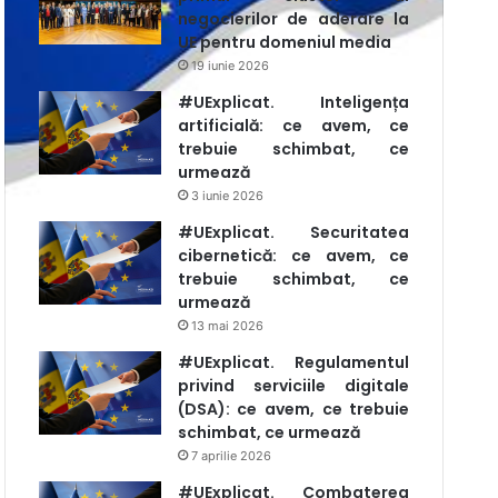
negocierilor de aderare la
UE pentru domeniul media
19 iunie 2026
#UExplicat. Inteligența
artificială: ce avem, ce
trebuie schimbat, ce
urmează
3 iunie 2026
#UExplicat. Securitatea
cibernetică: ce avem, ce
trebuie schimbat, ce
urmează
13 mai 2026
#UExplicat. Regulamentul
privind serviciile digitale
(DSA): ce avem, ce trebuie
schimbat, ce urmează
7 aprilie 2026
#UExplicat. Combaterea