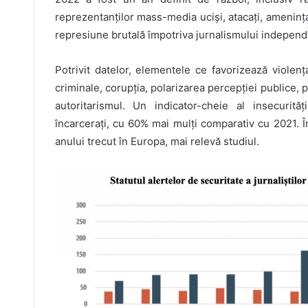
reprezentanților mass-media uciși, atacați, amenința
represiune brutală împotriva jurnalismului independ
Potrivit datelor, elementele ce favorizează violenț
criminale, corupția, polarizarea percepției publice, 
autoritarismul. Un indicator-cheie al insecurităț
încarcerați, cu 60% mai mulți comparativ cu 2021. În 
anului trecut în Europa, mai relevă studiul.