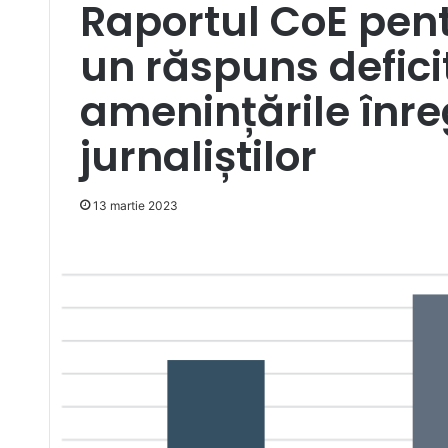
Raportul CoE pen
un răspuns deficit
amenințările înre
jurnaliștilor
13 martie 2023