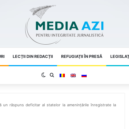
URI
LECȚII DIN REDACȚII
REFUGIAȚII ÎN PRESĂ
LEGISLAȚ
Switch skin
Search for
n răspuns deficitar al statelor la amenințările înregistrate la