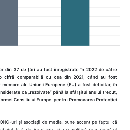
lor din 37 de țări au fost înregistrate în 2022 de către
i, o cifră comparabilă cu cea din 2021, când au fost
 membre ale Uniunii Europene (EU) a fost deficitar, în
nsiderate ca „rezolvate” până la sfârșitul anului trecut,
tformei Consiliului Europei pentru Promovarea Protecției
 ONG-uri și asociații de media, pune accent pe faptul că
zboiul față de jurnalism, și exemplifică prin numărul