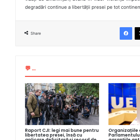
degradări continue a libertății presei pe tot continen
Fac
Share
💬 ...
Raport CJI: legi mai bune pentru
Organizațiile
libertatea presei, însă cu
Parlamentului
aplicare deficitară și record de
garanțiile an