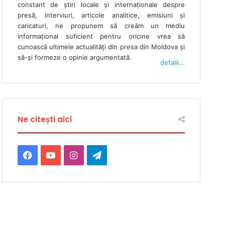
constant de ştiri locale şi internaţionale despre
presă, interviuri, articole analitice, emisiuni și
caricaturi, ne propunem să creăm un mediu
informaţional suficient pentru oricine vrea să
cunoască ultimele actualităţi din presa din Moldova şi
să-şi formeze o opinie argumentată.
detalii...
Ne citești aici
Facebook
YouTube
Instagram
Telegram