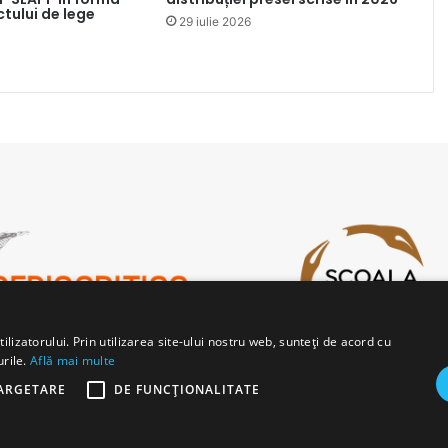
ctului de lege
29 iulie 2026
lizatorului. Prin utilizarea site-ului nostru web, sunteți de acord cu
urile.
Află mai multe
ARGETARE
DE FUNCŢIONALITATE