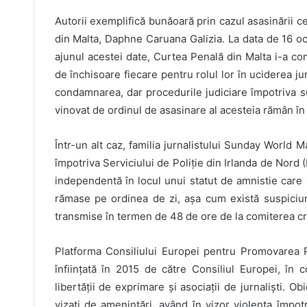
Autorii exemplifică bunăoară prin cazul asasinării ce
din Malta, Daphne Caruana Galizia. La data de 16 oct
ajunul acestei date, Curtea Penală din Malta i-a co
de închisoare fiecare pentru rolul lor în uciderea ju
condamnarea, dar procedurile judiciare împotriva s
vinovat de ordinul de asasinare al acesteia rămân în
Într-un alt caz, familia jurnalistului Sunday World Ma
împotriva Serviciului de Poliție din Irlanda de Nord (
independentă în locul unui statut de amnistie care 
rămase pe ordinea de zi, așa cum există suspiciuni
transmise în termen de 48 de ore de la comiterea cr
Platforma Consiliului Europei pentru Promovarea Pro
înființată în 2015 de către Consiliul Europei, în
libertății de exprimare și asociații de jurnaliști. O
vizați de amenințări, având în vizor violența împot