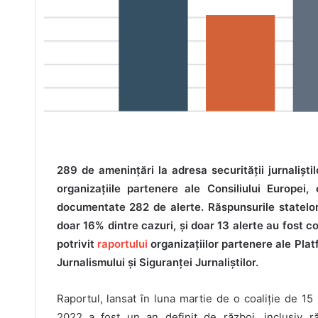
289 de amenințări la adresa securității jurnaliști
organizațiile partenere ale Consiliului Europe
documentate 282 de alerte. Răspunsurile statelor
doar 16% dintre cazuri, și doar 13 alerte au fost co
potrivit
raportului
organizațiilor partenere ale Pla
Jurnalismului și Siguranței Jurnaliștilor.
Raportul, lansat în luna martie de o coaliție de 15
2022 a fost un an definit de război, inclusiv ră