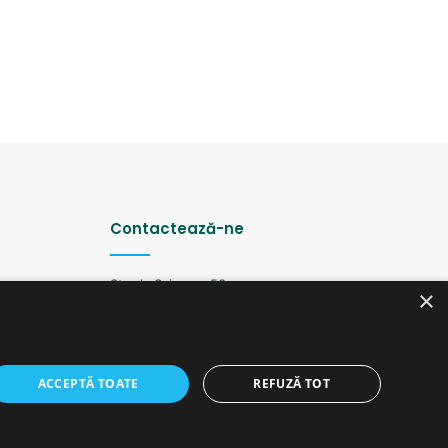
Contactează-ne
Strada Șciusev, 53
×
2012 Chișinău, Republica Moldova
tel: (+373 22) 213652, 227539
fax: (+373 22) 226681
Email: redactia@ijc.md
ACCEPTĂ TOATE
REFUZĂ TOT