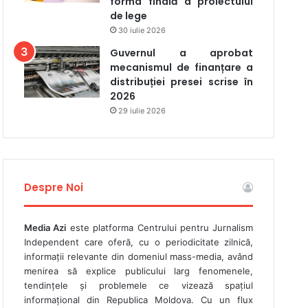
forma finală a proiectului
de lege
30 iulie 2026
Guvernul a aprobat
mecanismul de finanțare a
distribuției presei scrise în
2026
29 iulie 2026
Despre Noi
Media Azi
este platforma Centrului pentru Jurnalism
Independent care oferă, cu o periodicitate zilnică,
informații relevante din domeniul mass-media, având
menirea să explice publicului larg fenomenele,
tendințele și problemele ce vizează spațiul
informațional din Republica Moldova. Cu un flux