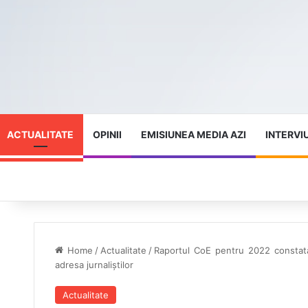
ACTUALITATE
OPINII
EMISIUNEA MEDIA AZI
INTERVI
Home
/
Actualitate
/
Raportul CoE pentru 2022 constată u
adresa jurnaliștilor
Actualitate