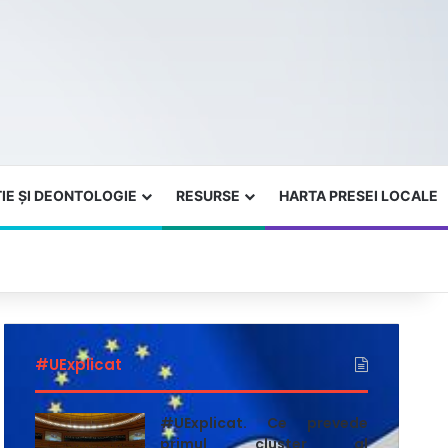
IE ȘI DEONTOLOGIE
RESURSE
HARTA PRESEI LOCALE
#UExplicat
#UExplicat. Ce prevede
primul cluster al