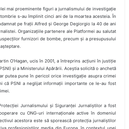
lei mai proeminente figuri a jurnalismului de investigație
ombrie s-au împlinit cinci ani de la moartea acesteia. În
ndamnat pe frații Alfred și George Degiorgio la 40 de ani
rnalistei. Organizațiile partenere ale Platformei au salutat
uspecților furnizori de bombe, precum și a presupusului
 așteptare.
rtin O’Hagan, ucis în 2001, a întreprins acțiuni în justiție
PSNI) și a Ministerului Apărării. Aceștia solicită o anchetă
ar putea pune în pericol orice investigație asupra crimei
 că PSNI a neglijat informații importante ce le-au fost
imei.
tecției Jurnalismului și Siguranței Jurnaliștilor a fost
 cooperare cu ONG-uri internaționale active în domeniul
biectivul acestora este să sporească protecția jurnaliștilor
riva profesioniștilor media din Europa, în contextul unei