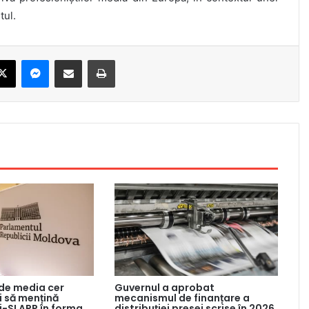
tul.
ebook
X
Messenger
Share via Email
Print
 de media cer
Guvernul a aprobat
 să mențină
mecanismul de finanțare a
ti-SLAPP în forma
distribuției presei scrise în 2026