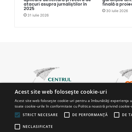
atacuri asupra jurnaliștilor în
finală a proie
2025
30 iulie 2026
31 iulie 2026
Acest site web folosește cookie-uri
Acest site web folosește cookie-uri pentru a îmbunătăți experiența uti
toate cookie-urile în conformitate cu Politica noastră privind cookie-
STRICT NECESARE
DE PERFORMANȚĂ
DE T
NECLASIFICATE