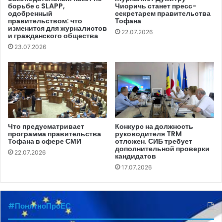
борьбе с SLAPP,
Чиоричь станет пресс-
обжалованы в Апелляционной палате Кишинева.
одобренный
секретарем правительства
правительством: что
Тофана
изменится для журналистов
22.07.2026
По информации СТР, другие телеканалы из тех 12-ти, к
и гражданского общества
которым были применены санкции, также обжаловали
23.07.2026
решение Совета в суде, однако судьи пока не вынесли
решений по данным искам.
Всего в 2022 году СТР применил 120 санкций за
недостаточное количество местных программ и
программ на румынском языке на радио и телевидении
Что предусматривает
Конкурс на должность
программа правительства
руководителя TRM
или их трансляцию в часы, отличные от часов пиковой
Тофана в сфере СМИ
отложен. СИБ требует
дополнительной проверки
аудитории (прайм-тайм). Сумма штрафов составила
22.07.2026
кандидатов
почти миллион леев.
17.07.2026
#ПонятноПроЕС