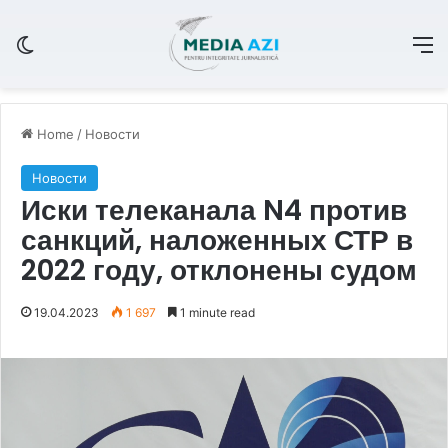
Switch skin
M
Home
/
Новости
Новости
Иски телеканала N4 против
санкций, наложенных СТР в
2022 году, отклонены судом
19.04.2023
1 697
1 minute read