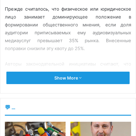
Прежде считалось, что физическое или юридическое
лицо занимает доминирующее положение в
формировании общественного мнения, если доля
аудитории приписываемых ему аудиовизуальных
медиауслуг превышает 35% рынка. Внесенные
поправки снизили эту квоту до 25%.
Авторы законодательной инициативы считают, что
данный факт позволит ограничить чрезмерное влияние
Show More
частных интересов на общественную жизнь и
осуществить меры по деолигархизации,
предусмотренные планом Национальной комиссии по
европейской интеграции. Документ содержит
💬 ...
запланированные властями действия по реализации
мер, предложенных Европейской комиссией в ее
заключении относительно запроса о присоединении
Республики Молдова к Европейскому союзу.