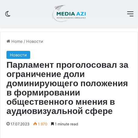
Switch skin
M
Home
/
Новости
Новости
Парламент проголосовал за
ограничение доли
доминирующего положения
в формировании
общественного мнения в
аудиовизуальной сфере
17.07.2023
1 970
1 minute read