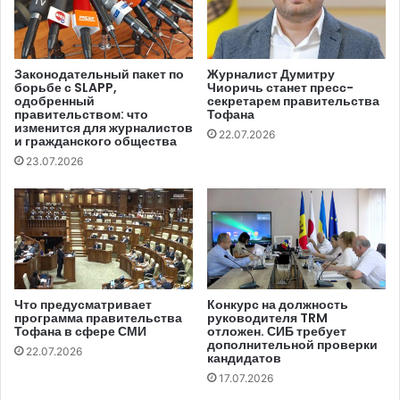
Проект поправок в КАМ поддержали 56 депутатов при
голосовании в первом чтении. По словам Лилианы
Законодательный пакет по
Журналист Думитру
борьбе с SLAPP,
Чиоричь станет пресс-
Николаеску-Онофрей, председателя парламентской
одобренный
секретарем правительства
комиссии по СМИ и соавтора принятой поправки, речь
правительством: что
Тофана
изменится для журналистов
идет о «введении положений, которые позволили бы
22.07.2026
и гражданского общества
лучше применять правила, касающиеся борьбы с
23.07.2026
дезинформацией, защиты несовершеннолетних, работы
Совета по телевидению и радио, ограничения квоты
аудитории относительно доминирующего положения в
формировании общественного мнения. Предлагаемые
изменения будут способствовать повышению
эффективности деятельности регулирующего органа в
Что предусматривает
Конкурс на должность
программа правительства
руководителя TRM
аудиовизуальной сфере, а также ограничению
Тофана в сфере СМИ
отложен. СИБ требует
дополнительной проверки
чрезмерного влияния частных интересов на
22.07.2026
кандидатов
общественную жизнь и реализации мер
17.07.2026
деолигархизации».