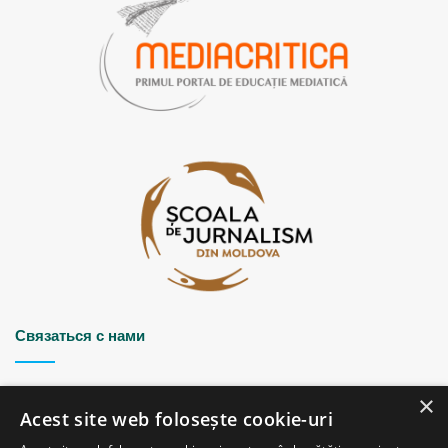
Связаться с нами
Strada Șciusev, 53
×
2012 Chișinău, Republica Moldova
Acest site web folosește cookie-uri
tel: (+373 22) 213652, 227539