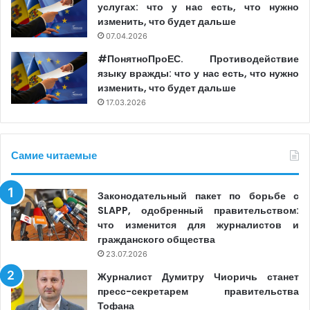
услугах: что у нас есть, что нужно
Это четвертый план действий Совета Европы для
изменить, что будет дальше
Республики Молдова, начиная с 2013 года. В рамках
07.04.2026
реализации предыдущего плана (на 2020-2024 годы)
#ПонятноПроЕС. Противодействие
Совет Европы поддержал процесс разработки и
языку вражды: что у нас есть, что нужно
изменить, что будет дальше
принятия в 2023 году нового Закона о доступе к
17.03.2026
информации, представляющей общественный интерес,
в соответствии с Конвенцией Совета Европы о доступе
к официальным документам (Конвенция Тромсё). Также
Самие читаемые
в прошлом году Совет по телевидению и радио принял
методологию оценки и борьбы с риторикой ненависти
Законодательный пакет по борьбе с
в средствах массовой информации, основанную на
SLAPP, одобренный правительством:
руководстве, разработанном Советом Европы.
что изменится для журналистов и
гражданского общества
23.07.2026
Журналист Думитру Чиоричь станет
пресс-секретарем правительства
Тофана