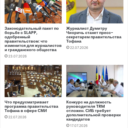
также рекомендациями Венецианской комиссии.
Также будет оказана поддержка в процессе
применения нового законодательства о доступе к
информации и регулировании деятельности онлайн-
Законодательный пакет по
Журналист Думитру
борьбе с SLAPP,
Чиоричь станет пресс-
СМИ в Республике Молдова.
одобренный
секретарем правительства
правительством: что
Тофана
изменится для журналистов
Национальная общественная телерадиокомпания
22.07.2026
и гражданского общества
«Телерадио-Молдова» получит поддержку в плане
23.07.2026
диверсификации своих программ и контента,
посвященных правам человека и социальным
вопросам. Центр стратегических коммуникаций и
борьбы с дезинформацией и Совет по телевидению и
радио также получат помощь с целью повышения
уровня медиаграмотности и укрепления устойчивости
Что предусматривает
Конкурс на должность
программа правительства
руководителя TRM
общества к кампаниям по дезинформации, что стало
Тофана в сфере СМИ
отложен. СИБ требует
дополнительной проверки
серьезной проблемой для Республики Молдова после
22.07.2026
кандидатов
начала военной агрессии России против Украины.
17.07.2026