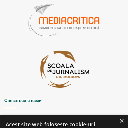
Связаться с нами
Strada Șciusev, 53
×
2012 Chișinău, Republica Moldova
Acest site web folosește cookie-uri