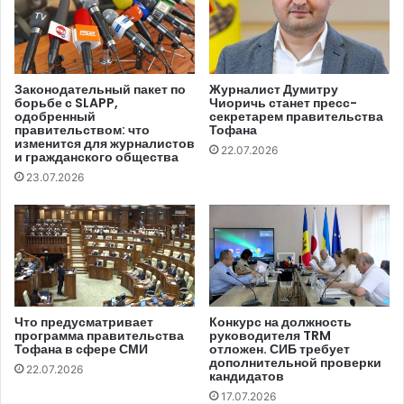
медиаслужб, переданных 57 частными поставщиками
(некоторые владеют двумя лицензиями).
Согласно анализу годовых отчетов за 2021 год
Законодательный пакет по
Журналист Думитру
борьбе с SLAPP,
Чиоричь станет пресс-
поставщиков телевизионных медиауслуг,
одобренный
секретарем правительства
проведенному Русланом Михалевским, десять
правительством: что
Тофана
изменится для журналистов
телеканалов считают, что данные об источниках
22.07.2026
и гражданского общества
финансирования являются «конфиденциальными» или
23.07.2026
составляют «коммерческую тайну». Речь идет об «
NTV
Moldova»
, «
Cinema 1»
, «
PEH TV»
, «
RTR
Moldova»
,
ITV
, «
Bravo TV»
, «
Accent TV»
, «
Primul în
Moldova»
, «
ProTV Chișină
u
» и «
Tezaur TV»
.
Четыре телеканала указали, что у них не было
Что предусматривает
Конкурс на должность
программа правительства
руководителя TRM
источников финансирования или инвестиций в
Тофана в сфере СМИ
отложен. СИБ требует
последнем году – «
Gurinel TV»
, «
Popas TV»
, «
ATV
дополнительной проверки
22.07.2026
кандидатов
Coguk»
и
ATV
.
17.07.2026