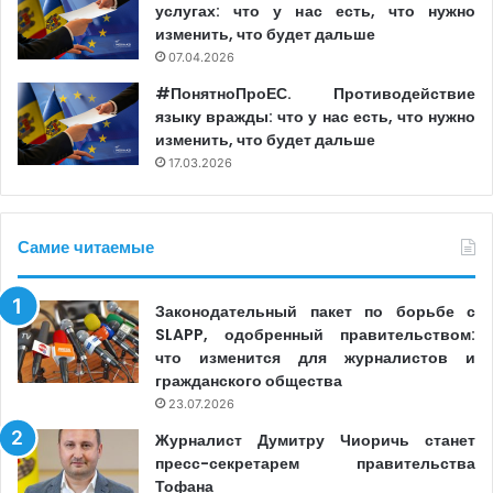
услугах: что у нас есть, что нужно
Михалевски.
изменить, что будет дальше
07.04.2026
В данном контексте, в связи с решением поставщиков
#ПонятноПроЕС. Противодействие
медиауслуг четко не указывать источники
языку вражды: что у нас есть, что нужно
изменить, что будет дальше
финансирования, Руслан Михалевски отметил, что
17.03.2026
согласно Гражданскому кодексу «владелец
коммерческой тайны вправе использовать средства
правовой защиты коммерческой тайны, если
Самие читаемые
предполагаемое приобретение, использование или
разглашение коммерческой тайны произошло в одном
Законодательный пакет по борьбе с
из следующих случаев: a) для осуществления права на
SLAPP, одобренный правительством:
свободу выражения своего мнения и на информацию,
что изменится для журналистов и
как это предусмотрено законодательством и
гражданского общества
международными договорами, одной из сторон
23.07.2026
которых является Республика Молдова, включая
Журналист Думитру Чиоричь станет
соблюдение свободы и плюрализма средств массовой
пресс-секретарем правительства
информации».
Тофана