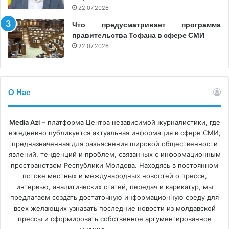
22.07.2026
В этом отношении в качества краткосрочного решения
Что предусматривает программа
член СТР предложил «расширить и разъяснить пункт
правительства Тофана в сфере СМИ
22.07.2026
об источниках финансирования медиауслуг, подробнее
уточнить категории данных, которые обязаны
обнародовать поставщики медиауслуг». Также, по его
мнению, впоследствии могут быть предложены и
О Нас
изменения к Кодексу аудиовизуальных медиауслуг,
касающиеся прозрачности собственности средств
Media Azi
– платформа Центра независимой журналистики, где
массовой информации, в соответствии с европейскими
ежедневно публикуется актуальная информация в сфере СМИ,
стандартами: применение Рекомендаций Комитета
предназначенная для разъяснения широкой общественности
министров Совета Европы по обеспечению
явлений, тенденций и проблем, связанных с информационным
пространством Республики Молдова. Находясь в постоянном
прозрачности источников финансирования
потоке местных и международных новостей о прессе,
поставщиков медиауслуг (например, раскрытие
интервью, аналитических статей, передач и карикатур, мы
договорных отношений с другими медиакомпаниями
предлагаем создать достаточную информационную среду для
или рекламными агентствами и с политическими
всех желающих узнавать последние новости из молдавской
прессы и сформировать собственное аргументированное
партиями, которые могут нарушить издательскую