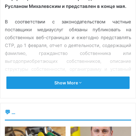
Русланом Михалевским и представлен в конце мая.
В соответствии с законодательством частные
поставщики медиауслуг обязаны публиковать на
собственных веб-страницах и ежегодно представлять
СТР, до 1 февраля, отчет о деятельности, содержащий
фамилию, гражданство собственника или
выгодоприобретающих собственников, описание
структуры собственности, органиграмму и уставный
капитал поставщика медиауслуг, источники
Show More
финансирования аудиовизуальной медиауслуги и
информацию об осуществлении концепции
аудиовизуальной медиауслуги за предыдущий год
деятельности.
💬 ...
СТР проинформировал, что в 2022 году орган получил
годовые отчеты о деятельности 64 телевизионных