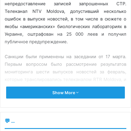
непредоставление записей запрошенных СТР.
Телеканал NTV Moldova, допустивший несколько
ошибок в выпуске новостей, в том числе в сюжете о
якобы «американских» биологических лабораториях в
Украине, оштрафован на 25 000 леев и получил
публичное предупреждение.
Санкции были применены на заседании от 17 марта.
Первым вопросом было рассмотрение результатов
мониторинга шести выпусков новостей за февраль,
которые транслировались телеканалом RTR Moldova, и
передачи «Вести недели», ретранслируемой из
Show More
Российской Федерации. «Результаты мониторинга
показали, что и в программах местных новостей, и в
ретранслированной программе «Вести недели»
большинство тем, связанных с событиями в Украине,
💬 ...
отражены односторонне, с бездоказательными