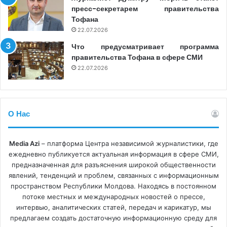
канал представил и позицию Украины.
пресс-секретарем правительства
Тофана
Так, члены СТР санкционировали канал NTV Moldova
22.07.2026
публичным предупреждением и тремя штрафами за
Что предусматривает программа
правительства Тофана в сфере СМИ
неверное информирование в указанном выпуске
22.07.2026
новостей – один штраф в размере 5 000 леев и два
штрафа по 10 000 леев каждый.
О Нас
Media Azi
– платформа Центра независимой журналистики, где
ежедневно публикуется актуальная информация в сфере СМИ,
предназначенная для разъяснения широкой общественности
явлений, тенденций и проблем, связанных с информационным
пространством Республики Молдова. Находясь в постоянном
потоке местных и международных новостей о прессе,
интервью, аналитических статей, передач и карикатур, мы
предлагаем создать достаточную информационную среду для