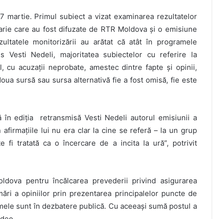
17 martie. Primul subiect a vizat examinarea rezultatelor
ruarie care au fost difuzate de RTR Moldova și o emisiune
ultatele monitorizării au arătat că atât în programele
s Vesti Nedeli, majoritatea subiectelor cu referire la
, cu acuzații neprobate, amestec dintre fapte și opinii,
 doua sursă sau sursa alternativă fie a fost omisă, fie este
 în ediția retransmisă Vesti Nedeli autorul emisiunii a
n afirmațiile lui nu era clar la cine se referă – la un grup
 fi tratată ca o încercare de a incita la ură”, potrivit
ldova pentru încălcarea prevederii privind asigurarea
formări a opiniilor prin prezentarea principalelor puncte de
emele sunt în dezbatere publică. Cu aceeași sumă postul a
ideo.