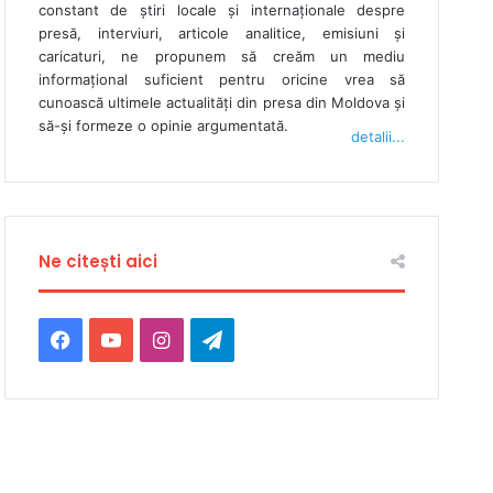
constant de ştiri locale şi internaţionale despre
presă, interviuri, articole analitice, emisiuni și
caricaturi, ne propunem să creăm un mediu
informaţional suficient pentru oricine vrea să
cunoască ultimele actualităţi din presa din Moldova şi
să-şi formeze o opinie argumentată.
detalii...
Ne citești aici
Facebook
YouTube
Instagram
Telegram