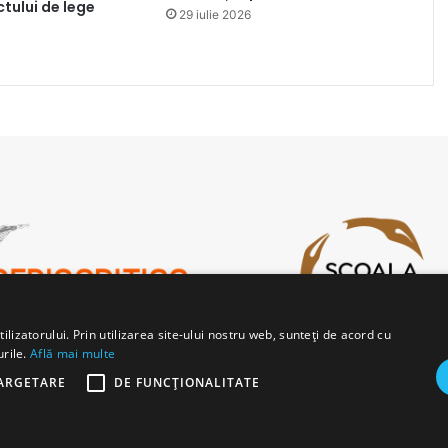
ctului de lege
29 iulie 2026
lizatorului. Prin utilizarea site-ului nostru web, sunteți de acord cu
urile.
Află mai multe
ARGETARE
DE FUNCŢIONALITATE
b