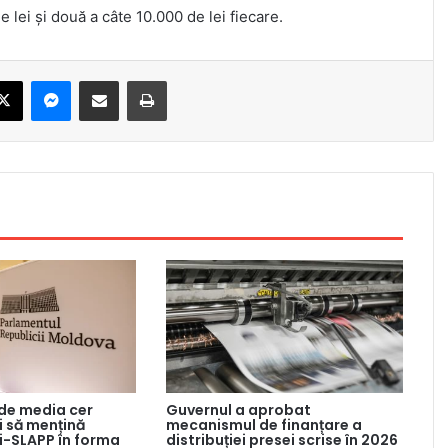
 lei și două a câte 10.000 de lei fiecare.
ebook
X
Messenger
Share via Email
Print
 de media cer
Guvernul a aprobat
 să mențină
mecanismul de finanțare a
ti-SLAPP în forma
distribuției presei scrise în 2026