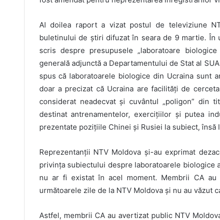
Al doilea raport a vizat postul de televiziune 
buletinului de știri difuzat în seara de 9 martie. În 
scris despre presupusele „laboratoare biologice
generală adjunctă a Departamentului de Stat al SUA, 
spus că laboratoarele biologice din Ucraina sunt 
doar a precizat că Ucraina are facilități de cercet
considerat neadecvat și cuvântul „poligon” din tit
destinat antrenamentelor, exercițiilor și putea in
prezentate pozițiile Chinei și Rusiei la subiect, însă 
Reprezentanții NTV Moldova și-au exprimat dezacord
privința subiectului despre laboratoarele biologice 
nu ar fi existat în acel moment. Membrii CA au m
următoarele zile de la NTV Moldova și nu au văzut ca 
Astfel, membrii CA au avertizat public NTV Moldova 