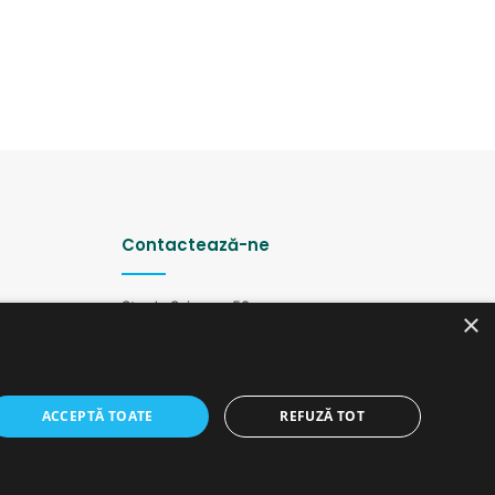
Contactează-ne
Strada Șciusev, 53
×
2012 Chișinău, Republica Moldova
tel: (+373 22) 213652, 227539
fax: (+373 22) 226681
Email: redactia@ijc.md
ACCEPTĂ TOATE
REFUZĂ TOT
Facebook
YouTube
Instagram
Telegram
versiunea veche