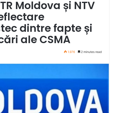
RTR Moldova și NTV
eflectare
ec dintre fapte și
ălcări ale CSMA
1.976
2 minutes read