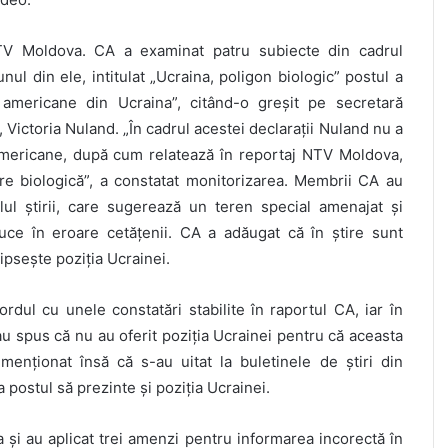
NTV Moldova. CA a examinat patru subiecte din cadrul
unul din ele, intitulat „Ucraina, poligon biologic” postul a
 americane din Ucraina”, citând-o greșit pe secretară
Victoria Nuland. „În cadrul acestei declarații Nuland nu a
americane, după cum relatează în reportaj NTV Moldova,
are biologică”, a constatat monitorizarea. Membrii CA au
lul știrii, care sugerează un teren special amenajat și
duce în eroare cetățenii. CA a adăugat că în știre sunt
lipsește poziția Ucrainei.
ul cu unele constatări stabilite în raportul CA, iar în
au spus că nu au oferit poziția Ucrainei pentru că aceasta
enționat însă că s-au uitat la buletinele de știri din
postul să prezinte și poziția Ucrainei.
și au aplicat trei amenzi pentru informarea incorectă în