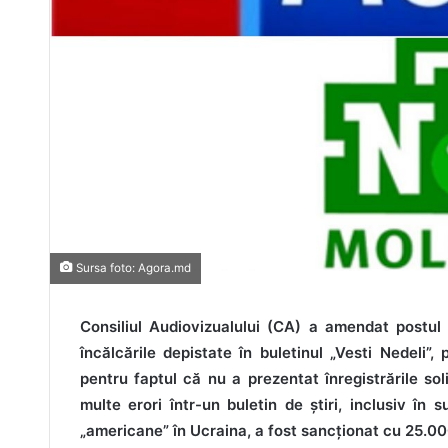
Sursa foto: Agora.md
Consiliul Audiovizualului (CA) a amendat postu
încălcările depistate în buletinul „Vesti Nedeli”
pentru faptul că nu a prezentat înregistrările s
multe erori într-un buletin de știri, inclusiv în 
„americane” în Ucraina, a fost sancționat cu 25.000