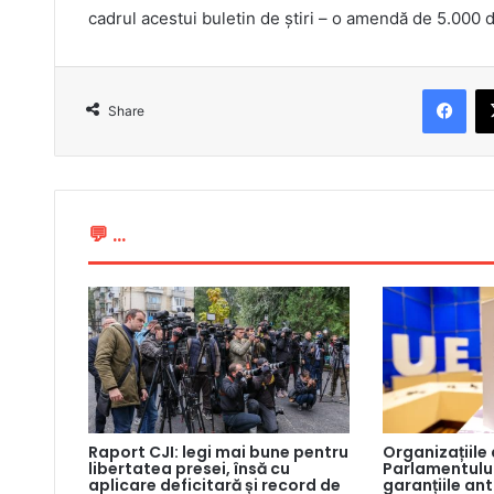
cadrul acestui buletin de știri – o amendă de 5.000 de
Fac
Share
💬 ...
Raport CJI: legi mai bune pentru
Organizațiile
libertatea presei, însă cu
Parlamentului
aplicare deficitară și record de
garanțiile an