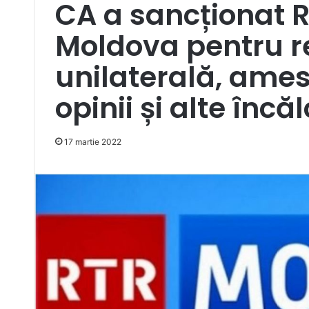
CA a sancționat 
Moldova pentru r
unilaterală, amest
opinii și alte înc
17 martie 2022