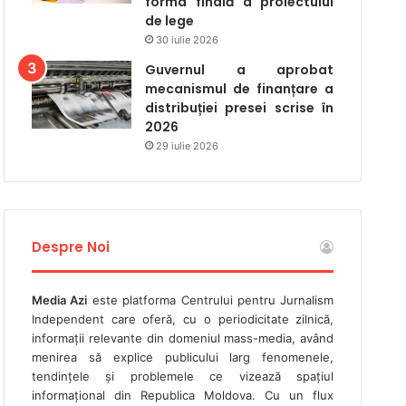
forma finală a proiectului
de lege
30 iulie 2026
Guvernul a aprobat
mecanismul de finanțare a
distribuției presei scrise în
2026
29 iulie 2026
Despre Noi
Media Azi
este platforma Centrului pentru Jurnalism
Independent care oferă, cu o periodicitate zilnică,
informații relevante din domeniul mass-media, având
menirea să explice publicului larg fenomenele,
tendințele și problemele ce vizează spațiul
informațional din Republica Moldova. Cu un flux