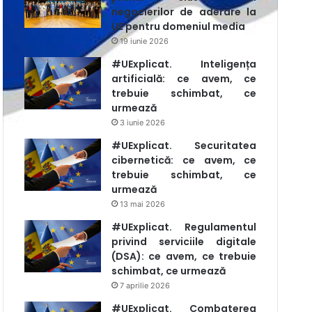
negocierilor de aderare la
UE pentru domeniul media
19 iunie 2026
#UExplicat. Inteligența
artificială: ce avem, ce
trebuie schimbat, ce
urmează
3 iunie 2026
#UExplicat. Securitatea
cibernetică: ce avem, ce
trebuie schimbat, ce
urmează
13 mai 2026
#UExplicat. Regulamentul
privind serviciile digitale
(DSA): ce avem, ce trebuie
schimbat, ce urmează
7 aprilie 2026
#UExplicat. Combaterea