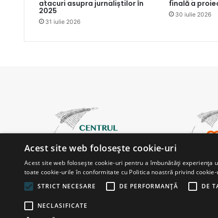
atacuri asupra jurnaliștilor în
finală a proie
2025
30 iulie 2026
31 iulie 2026
Acest site web folosește cookie-uri
Acest site web folosește cookie-uri pentru a îmbunătăți experiența uti
toate cookie-urile în conformitate cu Politica noastră privind cookie-
STRICT NECESARE
DE PERFORMANȚĂ
DE T
NECLASIFICATE
© Copyright 2026, All Rights Reserved |
Powered by ProWe