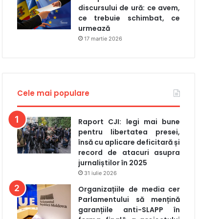
discursului de ură: ce avem,
ce trebuie schimbat, ce
urmează
17 martie 2026
Cele mai populare
Raport CJI: legi mai bune
pentru libertatea presei,
însă cu aplicare deficitară și
record de atacuri asupra
jurnaliștilor în 2025
31 iulie 2026
Organizațiile de media cer
Parlamentului să mențină
garanțiile anti-SLAPP în