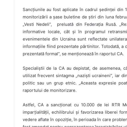
Sancțiunile au fost aplicate în cadrul ședinței din 
monitorizării a șase buletine de știri din luna feb
„Vesti Nedeli”, preluată din Federația Rusă. „Rez
informative locale, cât și în programul retransmi
evenimentele din Ucraina sunt reflectate unilateral
informațiile fiind prezentate părtinitor. Totodată, a
prezentată formal”, se menționează în raportul CA.
Specialiștii de la CA au depistat, de asemenea, că
utilizat frecvent sintagma „naziști ucraineni”, iar di
politic sau un grup etnic. „Aceasta expresie poate
raportului de monitorizare.
Astfel, CA a sancționat cu 10.000 de lei RTR Mo
imparțialității, echilibrului şi favorizarea liberei 
vedere aflate în opoziţie, în perioada în care probl
fost amendat pentru neprezentarea înregistrărilor v