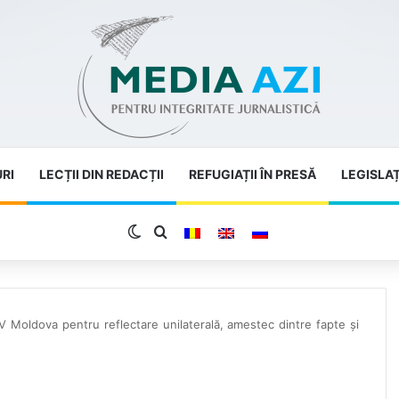
URI
LECȚII DIN REDACȚII
REFUGIAȚII ÎN PRESĂ
LEGISLAȚ
Switch skin
Search for
 Moldova pentru reflectare unilaterală, amestec dintre fapte și