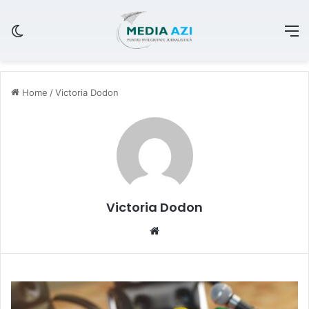
Switch skin
M
Home
/
Victoria Dodon
Victoria Dodon
We
bsi
te