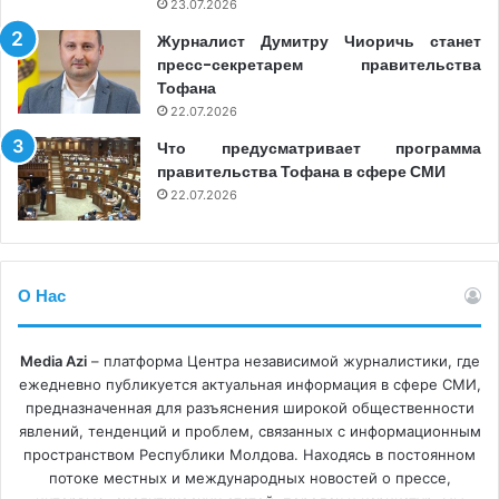
23.07.2026
визуальном формате.
Журналист Думитру Чиоричь станет
пресс-секретарем правительства
ТРАФИК И АУДИТОРИЯ
Тофана
22.07.2026
Мы понимаем, что наш продукт действительно
Что предусматривает программа
«зашёл»
, когда он становится вирусным: люди ставят
правительства Тофана в сфере СМИ
22.07.2026
лайки, делятся им и оставляют комментарии. Однако
мы не ограничиваемся влиянием в онлайн-среде, но и
тем, какие последствия вызывают наши расследования
в офлайне. Мы следим за тем, как реагируют герои
О Нас
наших расследований, а также ответственные
государственные учреждения: следуют ли за этим
Media Azi
– платформа Центра независимой журналистики, где
служебные или уголовные расследования, увольнения
ежедневно публикуется актуальная информация в сфере СМИ,
или изменения в законодательстве, происходят ли
предназначенная для разъяснения широкой общественности
публичные дебаты или нет.
явлений, тенденций и проблем, связанных с информационным
пространством Республики Молдова. Находясь в постоянном
потоке местных и международных новостей о прессе,
Редакционный компромисс, на который мы