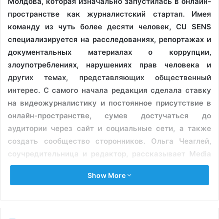
Молдова, которая изначально запустилась в онлайн-
пространстве как журналистский стартап. Имея
команду из чуть более десяти человек, CU SENS
специализируется на расследованиях, репортажах и
документальных материалах о коррупции,
злоупотреблениях, нарушениях прав человека и
других темах, представляющих общественный
интерес. С самого начала редакция сделала ставку
на видеожурналистику и постоянное присутствие в
онлайн-пространстве, сумев достучаться до
аудитории через сайт и социальные сети, а также
создать сообщество сторонников. Ольга Чеаглей,
соучредительница и редактор, рассказывает Media
Azi о том, как проводить журналистские
Show More
расследования в среде, где доминируют алгоритмы,
не теряя при этом тщательности в документировании
и общественной значимости профессии.