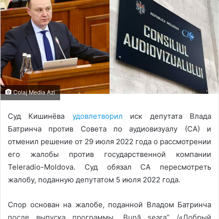
Colaj Media Azi
Суд Кишинёва
удовлетворил
иск депутата Влада
Батринча против Совета по аудиовизуалу (СА) и
отменил решение от 29 июля 2022 года о рассмотрении
его жалобы против государственной компании
Teleradio-Moldova. Суд обязал СА пересмотреть
жалобу, поданную депутатом 5 июля 2022 года.
Спор основан на жалобе, поданной Владом Батринча
после выпуска программы „Bună seara” /«Добрый