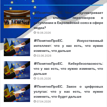
аудиовизуалу (CA) уточняет, что его представители не
были вызваны на судебное заседание, на котором было
#ПонятноПроЕС. Что предусматривает
вынесено данное решение, и впоследствии не
первый кластер переговоров о
получили копию документа. В дальнейшем учреждение
вступлении в Европейский союз в сфере
примет все необходимые меры в данном случае.
медиа?
19.06.2026
#ПонятноПроЕС. Искусственный
CA
presa din moldova
интеллект: что у нас есть, что нужно
изменить, что дальше
03.06.2026
#ПонятноПроЕС. Кибербезопасность:
что у нас есть, что нужно изменить, что
дальше
13.05.2026
#ПонятноПроЕС. Закон о цифровых
услугах: что у нас есть, что нужно
изменить, что будет дальше
07.04.2026