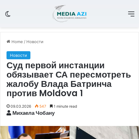
Switch skin
M
Home
/
Новости
Новости
Суд первой инстанции
обязывает СА пересмотреть
жалобу Влада Батринча
против Moldova 1
09.03.2026
547
1 minute read
Михаела Чобану