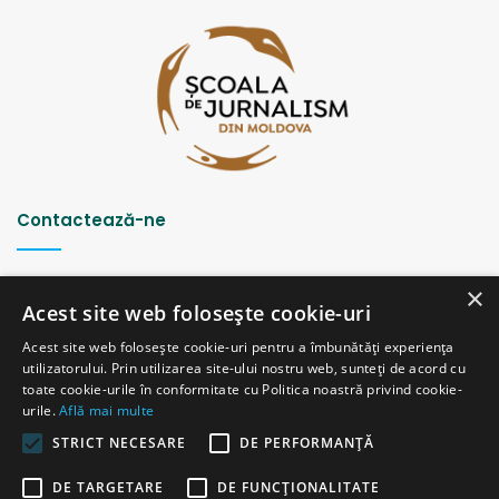
Contactează-ne
Strada Șciusev, 53
×
2012 Chișinău, Republica Moldova
Acest site web folosește cookie-uri
tel: (+373 22) 213652, 227539
Acest site web folosește cookie-uri pentru a îmbunătăți experiența
fax: (+373 22) 226681
utilizatorului. Prin utilizarea site-ului nostru web, sunteți de acord cu
Email: redactia@ijc.md
toate cookie-urile în conformitate cu Politica noastră privind cookie-
urile.
Află mai multe
STRICT NECESARE
DE PERFORMANȚĂ
© Copyright 2026, All Rights Reserved |
Powered by ProWeb
DE TARGETARE
DE FUNCŢIONALITATE