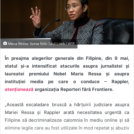
Maria Ressa. Sursa foto: Saul Loeb / AFP​
În preajma alegerilor generale din Filipine, din 9 mai,
statul și-a intensificat atacurile asupra jurnalistei și
laureatei premiului Nobel Maria Ressa și asupra
instituției media pe care o conduce – Rappler,
atenționează
organizația Reporteri fără Frontiere.
„Această escaladare bruscă a hărțuirii judiciare asupra
Mariei Ressa și Rappler arată necesitatea urgentă ca
Filipine să decriminalizeze calomnia în mediu online și să
elimine legile care au fost utilizate în mod repetat și abuziv