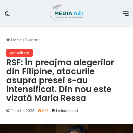
Switch skin
M
Home
/
Externe
Actualitate
RSF: În preajma alegerilor
din Filipine, atacurile
asupra presei s-au
intensificat. Din nou este
vizată Maria Ressa
11 aprilie 2022
925
1 minute read