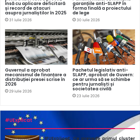
însă cu aplicare deficitară
garanțiile anti-SLAPP în
ştiri critice la adresa administraţiei Duterte, a primit recent
și record de atacuri
forma finală a proiectului
asupra jurnaliștilor în 2025
de lege
o licenţă de emisie TV din partea guvernului.
31 iulie 2026
30 iulie 2026
Maria Ressa este fondatoarea și conducătoarea Rappler,
un site de știri online care se axează pe investigații și
documentează abuzurile comise de administrația
președintelui filipinez Rodrigo Duterte. Ressa a fost
condamnată în 2020 pentru calomnie în mediul online, pe
Guvernul a aprobat
Pachetul legislativ anti-
baza unei legi de combatere a criminalității cibernetice din
mecanismul de finanțare a
SLAPP, aprobat de Guvern:
distribuției presei scrise în
ce ar urma să se schimbe
Filipine. În 2021, Maria Ressa și jurnalistul Dmitri Muratov
2026
pentru jurnaliști și
societatea civilă
din Rusia au fost distinși cu Premiul Nobel pentru Pace.
29 iulie 2026
23 iulie 2026
#UExplicat
#UExplicat. Ce prevede primul cluster