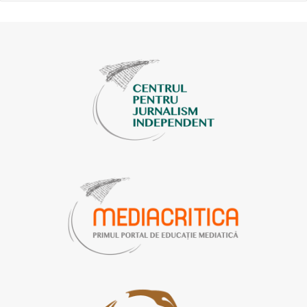
cineva ce-i bine și ce-i rău, cine-i dușman și cine-i prieten
– în ogradă și dincolo de ogradă. E comod că nu trebuie să
gândim – holdingul gândește pentru noi. Iar noi? Noi
rămânem cu libertatea noastră și cu democrația noastră. Și
nu mai vedem, dincolo de televizor, nici grimasele
libertății, nici grimasele democrației.
Televiziunile suspendate, mai devreme ori mai târziu, ar fi
fost suspendate de CA dacă ar fi continuat să sfideze
legea. Dar că au sfidat-o, și nu numai cele suspendate, eu
n-am dubii. Doar că CA, urmând prevederile legii, trebuia
să treacă toate procedurile prescrise de lege. Mai dificil
pentru CA e cu bănuielile rezonabile de formare ilegală a
vreunui holding. Aici e nevoie de toată informația, pe care
n-o are CA, dar pe care o poate solicita de la alte structuri.
O poate solicita. Că o poate primi – am mari dubii, urmărind
câtă cooperare este între structuri și câtă dorință/voință
comună este de a face ordine pe un segment ori altul.