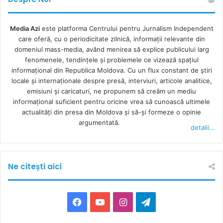
iar mass-media a făcut din asta cap de afiș. Refuzul mitei,
ca și respectul pentru lege, este/trebuie să fie normalitate.
Media Azi
este platforma Centrului pentru Jurnalism Independent
care oferă, cu o periodicitate zilnică, informații relevante din
domeniul mass-media, având menirea să explice publicului larg
Noi, ca-n cântec, avem de toate – și structuri, și legi, care,
fenomenele, tendințele și problemele ce vizează spațiul
bunăoară, să nu permită concentrarea excesivă a
informațional din Republica Moldova. Cu un flux constant de ştiri
locale şi internaţionale despre presă, interviuri, articole analitice,
proprietății în audiovizual sau holdinguri mediatice în
emisiuni și caricaturi, ne propunem să creăm un mediu
slujba politicienilor. Holdinguri am avut întotdeauna. Ca și
informaţional suficient pentru oricine vrea să cunoască ultimele
pe acei mulți și plătiți ca să nu le admită. Dar le-au admis
actualităţi din presa din Moldova şi să-şi formeze o opinie
pentru că holdingurile dau dividende, mai cu seamă
argumentată.
detalii...
partinice, dar și economice. Ele sunt bune pentru partide,
dar otrăvitoare pentru societate. Ele ne îmbuibă mintea cu
dorințele partidului, chiar dacă s-ar părea că noi alegem ce
Ne citești aici
să ne vârâm în cap din ce ne dă televizorul. Se pare că noi
alegem, mai ales, dacă avem cap și dacă nu l-am înlocuit
cu televizorul încă. Din ce observ, însă, tot mai des
Facebook
YouTube
Instagram
Telegram
televizorul gândește în locul nostru. E comod să-ți spună