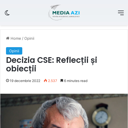
Switch skin
M
Home
/
Opinii
Opinii
Decizia CSE: Reflecții și
obiecții
19 decembrie 2022
2.537
6 minutes read