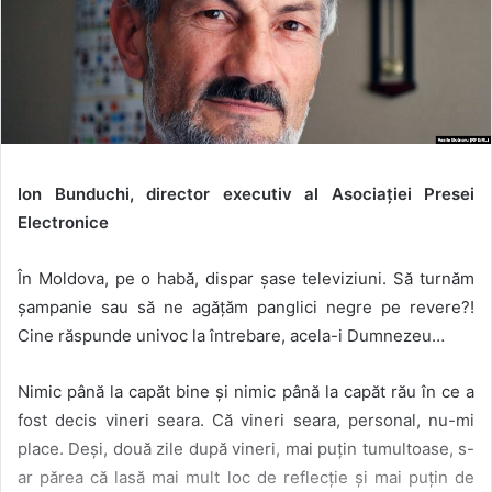
Ion Bunduchi, director executiv al Asociației Presei
Electronice
În Moldova, pe o habă, dispar șase televiziuni. Să turnăm
șampanie sau să ne agățăm panglici negre pe revere?!
Cine răspunde univoc la întrebare, acela-i Dumnezeu…
Nimic până la capăt bine și nimic până la capăt rău în ce a
fost decis vineri seara. Că vineri seara, personal, nu-mi
place. Deși, două zile după vineri, mai puțin tumultoase, s-
ar părea că lasă mai mult loc de reflecție și mai puțin de