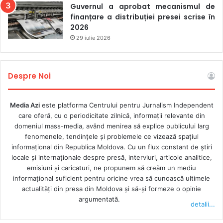
Guvernul a aprobat mecanismul de
finanțare a distribuției presei scrise în
2026
29 iulie 2026
Despre Noi
Media Azi
este platforma Centrului pentru Jurnalism Independent
care oferă, cu o periodicitate zilnică, informații relevante din
domeniul mass-media, având menirea să explice publicului larg
fenomenele, tendințele și problemele ce vizează spațiul
informațional din Republica Moldova. Cu un flux constant de ştiri
locale şi internaţionale despre presă, interviuri, articole analitice,
emisiuni și caricaturi, ne propunem să creăm un mediu
informaţional suficient pentru oricine vrea să cunoască ultimele
actualităţi din presa din Moldova şi să-şi formeze o opinie
argumentată.
detalii...