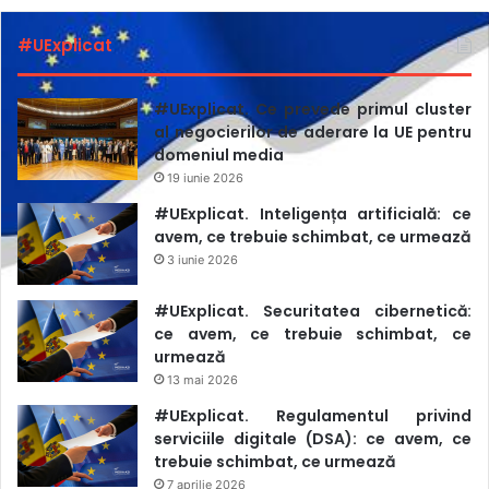
Europa, Federația Europeană a Jurnaliștilor (FEJ), Free
#UExplicat
Press Unlimited, Institutul Internațional de Presă (IPI) și,
mai nou, CCI/Osservatorio Balcani Caucaso Transeuropa
Transeuropa. Proiectul a început în 2020 și este finanțat
#UExplicat. Ce prevede primul cluster
al negocierilor de aderare la UE pentru
de Comisia Europeană.
domeniul media
19 iunie 2026
#UExplicat. Inteligența artificială: ce
avem, ce trebuie schimbat, ce urmează
3 iunie 2026
#UExplicat. Securitatea cibernetică:
ce avem, ce trebuie schimbat, ce
urmează
13 mai 2026
#UExplicat. Regulamentul privind
serviciile digitale (DSA): ce avem, ce
trebuie schimbat, ce urmează
7 aprilie 2026