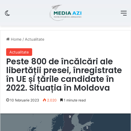
Switch skin
M
Home
/
Actualitate
Actualitate
Peste 800 de încălcări ale
libertății presei, înregistrate
în UE și țările candidate în
2022. Situația în Moldova
10 februarie 2023
2.020
1 minute read