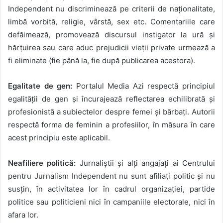
Independent nu discriminează pe criterii de naționalitate,
limbă vorbită, religie, vârstă, sex etc. Comentariile care
defăimează, promovează discursul instigator la ură și
hărțuirea sau care aduc prejudicii vieții private urmează a
fi eliminate (fie până la, fie după publicarea acestora).
Egalitate de gen:
Portalul Media Azi respectă principiul
egalității de gen și încurajează reflectarea echilibrată și
profesionistă a subiectelor despre femei și bărbați. Autorii
respectă forma de feminin a profesiilor, în măsura în care
acest principiu este aplicabil.
Neafiliere politic
ă:
Jurnaliștii și alți angajați ai Centrului
pentru Jurnalism Independent nu sunt afiliați politic și nu
susțin, în activitatea lor în cadrul organizației, partide
politice sau politicieni nici în campaniile electorale, nici în
afara lor.