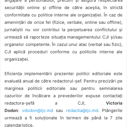
angajare a personalului, precum și asigură respectarea
securității online și offline de către aceștia, în strictă
conformitate cu politice interne ale organizației. În caz de
amenințări de orice fel (fizice, verbale, online sau offline),
jurnaliștii nu vor contribui la perpetuarea conflictului și
urmează să raporteze situația managementului CJI și/sau
organelor competente. În cazul unui atac (verbal sau fizic),
CJI aplică proceduri conforme cu politicile interne ale
organizației.
Eficiența implementării prezentei politici editoriale este
evaluată anual de către redactorul-șef. Pentru precizări pe
marginea politicii editoriale sau pentru semnalarea
cazurilor de încălcare a prevederilor expuse contactați
redactora-șefă a CJI,
Victoria
Dodon
:
vdodon@ijc.md
sau
redactia@ijc.md
. Plângerile
urmează a fi soluționate în termen de până la 7 zile
calendaristice.