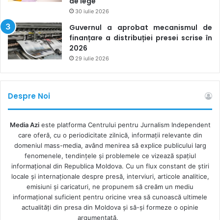
de lege
30 iulie 2026
Guvernul a aprobat mecanismul de
finanțare a distribuției presei scrise în
2026
29 iulie 2026
Despre Noi
Media Azi
este platforma Centrului pentru Jurnalism Independent
care oferă, cu o periodicitate zilnică, informații relevante din
domeniul mass-media, având menirea să explice publicului larg
fenomenele, tendințele și problemele ce vizează spațiul
informațional din Republica Moldova. Cu un flux constant de ştiri
locale şi internaţionale despre presă, interviuri, articole analitice,
emisiuni și caricaturi, ne propunem să creăm un mediu
informaţional suficient pentru oricine vrea să cunoască ultimele
actualităţi din presa din Moldova şi să-şi formeze o opinie
argumentată.