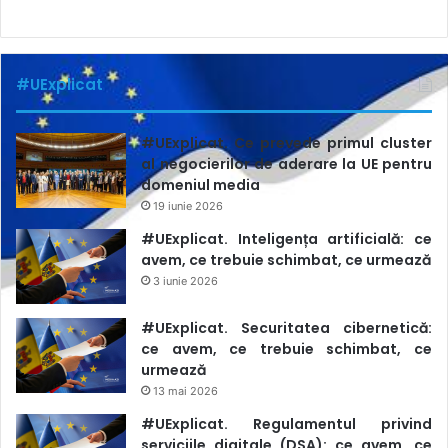
#UExplicat
#UExplicat. Ce prevede primul cluster
al negocierilor de aderare la UE pentru
domeniul media
19 iunie 2026
#UExplicat. Inteligența artificială: ce
avem, ce trebuie schimbat, ce urmează
3 iunie 2026
#UExplicat. Securitatea cibernetică:
ce avem, ce trebuie schimbat, ce
urmează
13 mai 2026
#UExplicat. Regulamentul privind
serviciile digitale (DSA): ce avem, ce