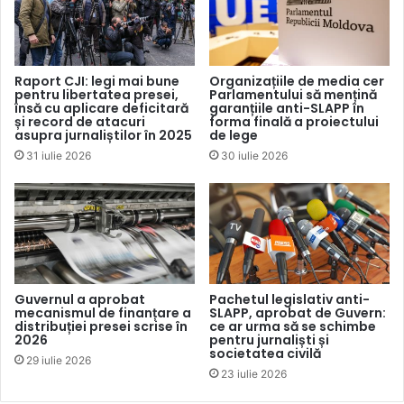
Opt dintre jurnaliştii vătămaţi au fost atacaţi de mai multe
ori.
Organizația a stabilit că, în 117 dintre aceste cazuri de
Raport CJI: legi mai bune
Organizațiile de media cer
pentru libertatea presei,
Parlamentului să mențină
violență, agresorii au fost protestatarii, în 14 cazuri –
însă cu aplicare deficitară
garanțiile anti-SLAPP în
forțele de securitate, în 13 cazuri – persoane
și record de atacuri
forma finală a proiectului
asupra jurnaliștilor în 2025
de lege
necunoscute, în 6 cazuri – funcționari publici, în 4 cazuri –
31 iulie 2026
30 iulie 2026
agresori nestatali, în 4 cazuri – personalități politice și într-
un caz un lider indigen.
Cele mai frecvente atacuri au fost agresiunile fizice – 65
de cazuri. De asemenea, au fost înregistrate 49 de
amenințări, 17 cazuri de stigmatizare, 10 cazuri de
Guvernul a aprobat
Pachetul legislativ anti-
împiedicare a accesului la informații, 6 cazuri de restricții
mecanismul de finanțare a
SLAPP, aprobat de Guvern:
distribuției presei scrise în
ce ar urma să se schimbe
în spațiul digital, 5 cazuri de furt de echipamente, 4
2026
pentru jurnaliști și
arestări, 2 cazuri de distrugere a echipamentelor și un caz
societatea civilă
29 iulie 2026
23 iulie 2026
de proces de judecată neconform standardelor.