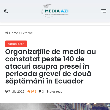
Switch skin
M
Home
/
Externe
Actualitate
Organizațiile de media au
constatat peste 140 de
atacuri asupra presei în
perioada grevei de două
săptămâni în Ecuador
7 iulie 2022
975
3 minutes read