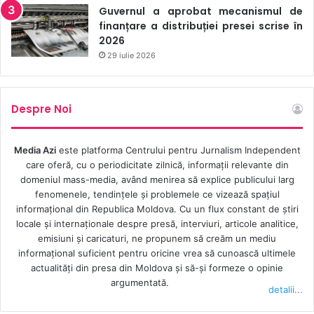
actuale.
Guvernul a aprobat mecanismul de
finanțare a distribuției presei scrise în
Organizațiile sociale și organizațiile internaționale se arată
2026
29 iulie 2026
îngrijorate că valul de agresiuni început pe 13 iunie ar
putea duce la o criză a drepturilor omului pentru cetățeni,
în principal în ceea ce privește dreptul acestora de a fi
Despre Noi
informați corespunzător. „Statul nu a pregătit suficiente
acțiuni pentru a asigura munca presei. La asta de adaugă
discursurile periculoase ale liderilor indigeni care într-o zi
Media Azi
este platforma Centrului pentru Jurnalism Independent
care oferă, cu o periodicitate zilnică, informații relevante din
cer respect pentru presă, iar în următoarea acuză mass-
domeniul mass-media, având menirea să explice publicului larg
media că a semănat ură și violență, ceea ce duce la
fenomenele, tendințele și problemele ce vizează spațiul
crearea unui mediu neprietenos pentru libertatea de
informațional din Republica Moldova. Cu un flux constant de ştiri
exprimare, presă și accesul la informație”, potrivit Red
locale şi internaţionale despre presă, interviuri, articole analitice,
emisiuni și caricaturi, ne propunem să creăm un mediu
Voces del Sur.
informaţional suficient pentru oricine vrea să cunoască ultimele
actualităţi din presa din Moldova şi să-şi formeze o opinie
argumentată.
detalii...