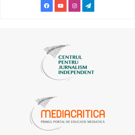
și cea din regiune despre război, precum și despre
Facebook
YouTube
Instagram
Telegram
evoluția situației pe câmpul de luptă. I-am înșiruit mai
multe informație din diferite surse media – naționale,
internaționale, implicit cele controlate de Kremlin – și i-am
oferit și câteva opinii personale în baza informației
prezentate. I-am descris desfășurarea acțiunilor militare
din regiunile Kiev, Harkiv și Herson și atrocitățile armatei
rusă în localitățile Bucea, Gostomel și Mariupol. La un
moment dat, dânsul mă întrerupe și îmi spune: „Da, dar
marii vinovați sunt NATO, SUA și …Ucraina. Primele două
au înarmat-o pe cea din urmă. Cea din urmă e condusă de
un evreu naționalist… Rusia a reacționat pentru a se
apăra”. Am rămas mască, dar m-am decis să continuăm
discuția: „Nu sunt de acord, este un fals ceea ce spui
pentru că, în acest caz, Ucraina este țara care se apără,
Rusia este țara care a invadat și a atacat teritoriul unui stat
independent. Deci, ucrainenii nu fac altceva decât să-și