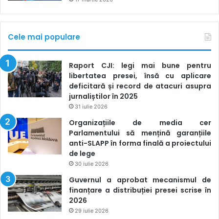
o altă întrebare sau se sare la alt subiect.
Punctual am putea spune că dadarismul e:
Cele mai populare
Negarea unor fapte demonstrate;
Raport CJI: legi mai bune pentru
libertatea presei, însă cu aplicare
Devierea discuției spre altceva;
deficitară și record de atacuri asupra
Scoaterea din context a unei informații;
jurnaliștilor în 2025
Deplasarea accentelor de la subiectul sau ideea
31 iulie 2026
discutată spre alt subiect/idee, de multe ori diferit/ă,
Organizațiile de media cer
doar pentru a distrage atenția de la subiectul ori
Parlamentului să mențină garanțiile
anti-SLAPP în forma finală a proiectului
ideea inițială,
de lege
Când se termină argumentele, se trece la atac la
30 iulie 2026
persoană.
Guvernul a aprobat mecanismul de
finanțare a distribuției presei scrise în
Astfel, dadarismul nu este altceva decât o eroare logică,
2026
admisă cu bună știință de cineva. O eroare logică de genul
29 iulie 2026