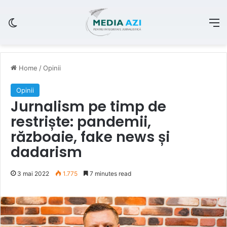
Switch skin
M
Home
/
Opinii
Opinii
Jurnalism pe timp de
restriște: pandemii,
războaie, fake news și
dadarism
3 mai 2022
1.775
7 minutes read