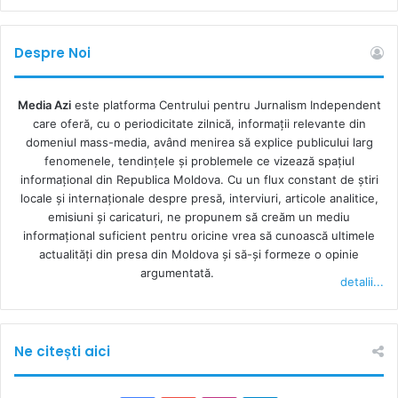
„tu quoque”
(din latină,
și tu
). Dadarismul este într-un final
o tehnică de manipulare complexă, care încearcă să
respingă argumentele cuiva prin atacul comportamentului
Despre Noi
celui din urmă, acuzându-l de ipocrizie și de faptul că:
Media Azi
este platforma Centrului pentru Jurnalism Independent
Comportamentul său nu este unul consecvent în alte
care oferă, cu o periodicitate zilnică, informații relevante din
situații;
domeniul mass-media, având menirea să explice publicului larg
fenomenele, tendințele și problemele ce vizează spațiul
și
informațional din Republica Moldova. Cu un flux constant de ştiri
locale şi internaţionale despre presă, interviuri, articole analitice,
emisiuni și caricaturi, ne propunem să creăm un mediu
Comportamentul său este incompatibil cu
informaţional suficient pentru oricine vrea să cunoască ultimele
argumentele pe care le aduce.
actualităţi din presa din Moldova şi să-şi formeze o opinie
argumentată.
detalii...
Voi încerca să explic printr-un exemplu personal. Pe la
începutul lunii aprilie, la câteva săptămâni de la debutul
agresiunii militare ruse în Ucraina, m-a sunat un prieten
Ne citești aici
care a emigrat de ani buni peste hotare. M-a întrebat ce se
întâmplă în țara vecină, ce mai scrie media de la Chișinău