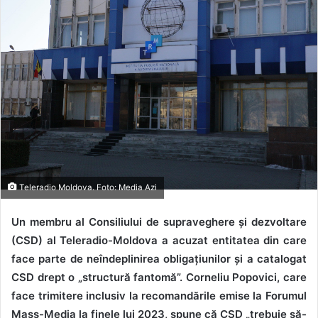
Teleradio Moldova. Foto: Media Azi
Un membru al Consiliului de supraveghere și dezvoltare
(CSD) al Teleradio-Moldova a acuzat entitatea din care
face parte de neîndeplinirea obligațiunilor și a catalogat
CSD drept o „structură fantomă”. Corneliu Popovici, care
face trimitere inclusiv la recomandările emise la Forumul
Mass-Media la finele lui 2023, spune că CSD „trebuie să-