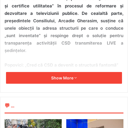
și certifice utilitatea” în procesul de reformare și
dezvoltare a televiziunii publice. De cealaltă parte,
președintele Consiliului, Arcadie Gherasim, susține că
unele obiecții la adresa structurii pe care o conduce
„sunt inventate” și respinge drept o soluție pentru
transparența activității CSD transmiterea LIVE a
ședințelor.
Popovici: „Cred că CSD a devenit o structură fantomă”
Show More
Corneliu Popovici, numit în funcția de membru al
Consiliului de supraveghere și dezvoltare al TRM din
partea opoziției, a publicat în luna februarie, pe pagina sa
de Facebook, două postări în care a venit cu o serie de
💬 ...
acuzații la adresa structurii din care face parte. Acestea au
apărut la scurt timp după criticile izbucnite la selecția
națională pentru concursul de muzică Eurovision Song