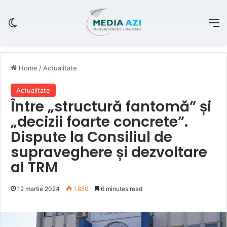
Switch skin
M
Home
/
Actualitate
Actualitate
Între „structură fantomă” și
„decizii foarte concrete”.
Dispute la Consiliul de
supraveghere și dezvoltare
al TRM
12 martie 2024
1.850
6 minutes read