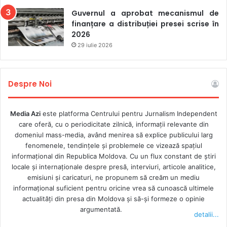
Guvernul a aprobat mecanismul de
Drept replică, președintele Consiliului,
Arcadie Gherasim
,
finanțare a distribuției presei scrise în
2026
spune că Popovici are dreptul la opinie. „La noi acolo se
29 iulie 2026
vorbește mult. Eu nu pot să-l împiedic să scrie, să publice,
eu doar l-am atenționat că el încalcă literele
G și H din
punctul 58
al regulamentului CSD”, a declarat el pentru
Despre Noi
Media Azi, cu referire la regulile de conduită ale membrilor
Consiliului.
Media Azi
este platforma Centrului pentru Jurnalism Independent
care oferă, cu o periodicitate zilnică, informații relevante din
Gherasim a punctat, între altele, că „nu a înțeles”
domeniul mass-media, având menirea să explice publicului larg
constatarea emisă de colegii de breaslă la Forumul Mass-
fenomenele, tendințele și problemele ce vizează spațiul
Media din decembrie anul trecut: „Credem că sunt niște
informațional din Republica Moldova. Cu un flux constant de ştiri
obiecții inventate de cineva. Am ajuns la concluzia asta
locale şi internaţionale despre presă, interviuri, articole analitice,
emisiuni și caricaturi, ne propunem să creăm un mediu
pentru că nimeni nu ne-a consultat, nimeni nu ne-a
informaţional suficient pentru oricine vrea să cunoască ultimele
întrebat, nimeni nu ne-a obiectat. Cineva a decis acolo să
actualităţi din presa din Moldova şi să-şi formeze o opinie
spună că noi dormim și așa mai departe. Dar Partidul
argumentată.
detalii...
Socialiștilor și Adela Răileanu, când am fost la comisia