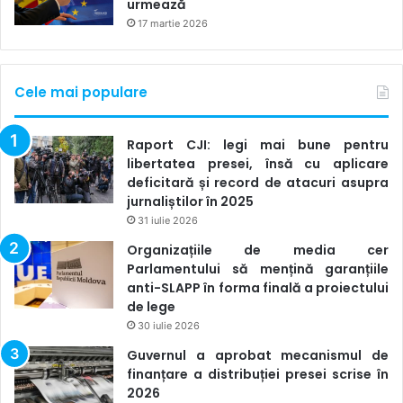
urmează
17 martie 2026
Cele mai populare
Raport CJI: legi mai bune pentru
libertatea presei, însă cu aplicare
deficitară și record de atacuri asupra
jurnaliștilor în 2025
31 iulie 2026
Platforma este gratuită, iar cu circa 110 lei pe lună se oferă
Organizațiile de media cer
acces inclusiv acces la date despre audiență.
Parlamentului să mențină garanțiile
anti-SLAPP în forma finală a proiectului
MUCK RACK
de lege
30 iulie 2026
Platforma
Muck Rack
compilează mai multe surse pentru a
Guvernul a aprobat mecanismul de
finanțare a distribuției presei scrise în
fi disponibile într-un singur loc. Portofoliul poate fi
2026
personalizat, adăugând biografia autorului și evidențiind