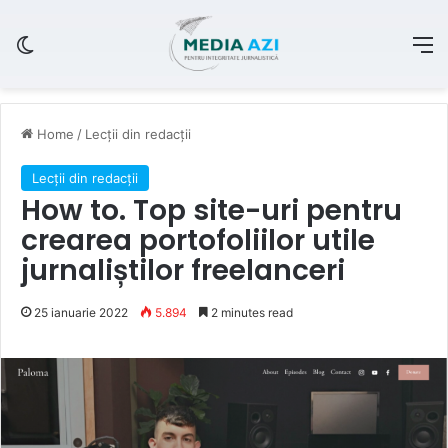
Switch skin
M
Home
/
Lecții din redacții
Lecții din redacții
How to. Top site-uri pentru
crearea portofoliilor utile
jurnaliștilor freelanceri
25 ianuarie 2022
5.894
2 minutes read