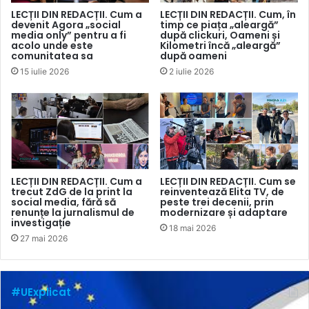
Journo Portofolio
este unul dintre cele mai bune site-uri
LECȚII DIN REDACȚII. Cum a
LECȚII DIN REDACȚII. Cum, în
devenit Agora „social
timp ce piața „aleargă”
web pentru realizarea unui portofoliu multimedia, potrivit
media only” pentru a fi
după clickuri, Oameni și
acolo unde este
Kilometri încă „aleargă”
sursei, unde puteți distribui link-uri, PDF-uri, videoclipuri,
comunitatea sa
după oameni
rețele sociale, podcasturi și multe altele. Platforma oferă
15 iulie 2026
2 iulie 2026
șase modalități (teme) de creare a portofoliului. To ce
trebuie să faceți este să inserați URL-urile articolelor, iar
Journo Portfolio va introduce automat titlul, data,
publicația și conținutul.
LECȚII DIN REDACȚII. Cum a
LECȚII DIN REDACȚII. Cum se
trecut ZdG de la print la
reinventează Elita TV, de
social media, fără să
peste trei decenii, prin
renunțe la jurnalismul de
modernizare și adaptare
investigație
18 mai 2026
27 mai 2026
#UExplicat