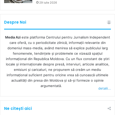
29 iulie 2026
cele mai bune lucrări. Pe platformă pot fi văzute statisticile
privind numărul de distribuiri ale articolelor pe rețele
sociale și cine din jurnaliști au distribuit articolele
Despre Noi
dumnevoastră. Platforma este gratuită.
Media Azi
este platforma Centrului pentru Jurnalism Independent
SQUARESPACE
care oferă, cu o periodicitate zilnică, informații relevante din
domeniul mass-media, având menirea să explice publicului larg
Prin intermediul
Squarespace
, jurnaliștii pot crea propriul
fenomenele, tendințele și problemele ce vizează spațiul
site web, adăugând variate opțiuni necesare. Deși nu este
informațional din Republica Moldova. Cu un flux constant de ştiri
locale şi internaţionale despre presă, interviuri, articole analitice,
destinat în mod special jurnaliștilor, Squarespace poate fi
emisiuni și caricaturi, ne propunem să creăm un mediu
de ajutor în a utiliza designuri și infografice. Taxa lunară
informaţional suficient pentru oricine vrea să cunoască ultimele
pentru utilizarea platformei este de circa 250 de lei.
actualităţi din presa din Moldova şi să-şi formeze o opinie
argumentată.
detalii...
Ne citești aici