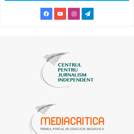
Facebook
YouTube
Instagram
Telegram
CONTENTLY
Contently
este o altă platformă gratuită, concepută special
pentru scriitori și jurnaliști independenți. Aici pot fi
încărcate portofoliile și ea tot poate fi utilizată ca spațiu de
conexiune cu alți jurnaliști și freelanceri. Pe Contently
poate fi publicat un număr nelimitat de istorii și bloguri.
Mai mult, Contently are o bază de date utilă și un calculator
de tarife cu ajutorul căruia creatorul de conținut poate să
se asigure că i se achită sume corecte pentru activitatea
lui jurnalistică.