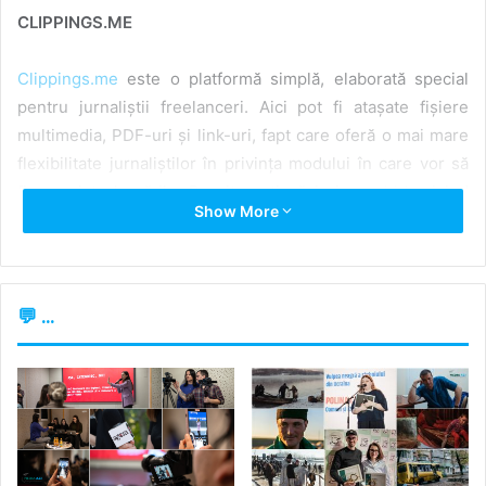
CLIPPINGS.ME
Clippings.me
este o platformă simplă, elaborată special
pentru jurnaliștii freelanceri. Aici pot fi atașate fișiere
multimedia, PDF-uri și link-uri, fapt care oferă o mai mare
flexibilitate jurnaliștilor în privința modului în care vor să
fie aranjate lucrările. Pe site veți găsi și un
ghid
privind
Show More
elaborarea unor astfel de portofolii. De asemenea,
Clippings.me oferă și o
bază de date a jurnaliștilor
, cu
ajutorul căreia veți putea identifica jurnaliști în funcție de
regiune sau specialitate.
💬 ...
Clippings.me este gratuit, iar accesul la un șir lărgit de
opțiuni costă circa 180 de lei pe lună.
JOURNO PORTFOLIO