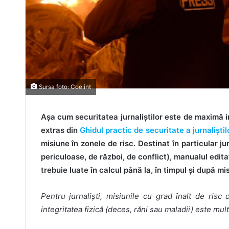
Sursa foto: Coe.int
Așa cum securitatea jurnaliștilor este de maximă i
extras din
Ghidul practic de securitate a jurnaliștil
misiune în zonele de risc. Destinat în particular ju
periculoase, de război, de conflict), manualul edita
trebuie luate în calcul până la, în timpul și după mis
Pentru jurnaliști, misiunile cu grad înalt de risc 
integritatea fizică
(deces, r
ăni sau maladii) este mul