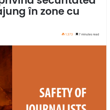
 privind securitatea
 ajung în zone cu
1.373
7 minutes read