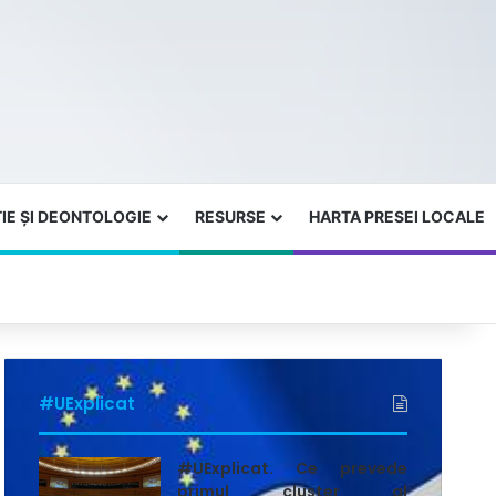
IE ȘI DEONTOLOGIE
RESURSE
HARTA PRESEI LOCALE
#UExplicat
#UExplicat. Ce prevede
primul cluster al