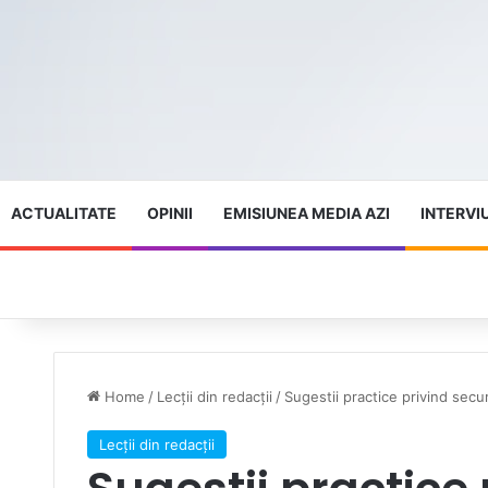
ACTUALITATE
OPINII
EMISIUNEA MEDIA AZI
INTERVI
Home
/
Lecții din redacții
/
Sugestii practice privind secur
Lecții din redacții