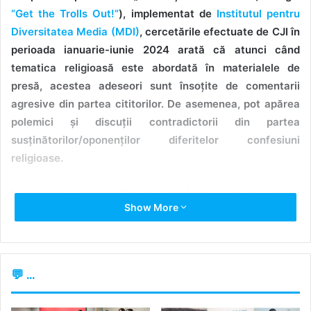
“Get the Trolls Out!”
), implementat de
Institutul pentru
Diversitatea Media (MDI)
, cercetările efectuate de CJI în
perioada ianuarie-iunie 2024 arată că atunci când
tematica religioasă este abordată în materialele de
presă, acestea adeseori sunt însoțite de comentarii
agresive din partea cititorilor. De asemenea, pot apărea
polemici și discuții contradictorii din partea
susținătorilor/oponenților diferitelor confesiuni
religioase.
Moderarea comentariilor pe platformele online și/sau
Show More
rețelele sociale continuă să fie o provocare pentru
majoritatea instituțiilor mass-media (audiovizuale, online
sau din presa scrisă), care trebuie să asigure echilibrul
dintre libertatea de exprimare și nediscriminare sau
💬 ...
încălcarea drepturilor omului.