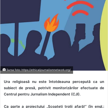
Sursa foto: https://ethicaljournalismnetwork.org/
Ura religioasă nu este întotdeauna percepută ca un
subiect de presă, potrivit monitorizărilor efectuate de
Centrul pentru Jurnalism Independent (CJI).
Ca parte a proiectului „Scoateți trolii afară!” (în engl.: