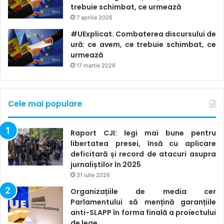
trebuie schimbat, ce urmează
Ghidul explicativ privind asigurarea informării corecte
.
7 aprilie 2026
#UExplicat. Combaterea discursului de
Respectarea principiului rigorii și acurateței, prezentarea
ură: ce avem, ce trebuie schimbat, ce
faptelor din cel puțin două surse independente (iar dacă
urmează
este posibil, și din mai multe), documentarea sub aspect
17 martie 2026
factologic, cu o abordare credibilă și imparțială a
evenimentelor, cu reflectarea echilibrată a diferitelor opinii
sunt
norme esențiale ale jurnalismului din toate timpurile
,
Cele mai populare
dar mai ales astăzi, când media este dominată de
tehnologiile informaționale moderne.
Raport CJI: legi mai bune pentru
libertatea presei, însă cu aplicare
Toleranța și nediscriminarea sunt pietrele de temelie ale
deficitară și record de atacuri asupra
jurnaliștilor în 2025
jurnalismului corect și independent, conform
Ghidului de
31 iulie 2026
stil cu norme etice pentru jurnaliști
. Jurnalismul este mai
Organizațiile de media cer
degrabă o chestiune de protecţie, decât de exploatare.
Parlamentului să mențină garanțiile
„Nu vom utiliza termeni discriminatorii la adresa cultelor.
anti-SLAPP în forma finală a proiectului
Vom utiliza expresiile «asociaţie religioasă», «organizaţie
de lege