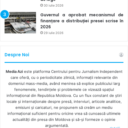
religioasă», «grup religios», «mişcare religioasă nouă»,
30 iulie 2026
«cult» şi nu vom utiliza cuvintele peiorative şi batjocoritore
Guvernul a aprobat mecanismul de
precum ar fi «sectă», «sectar», «sectant», «sectă
finanțare a distribuției presei scrise în
totalitară». Acești termeni discriminatorii se vor păstra (nu
2026
se vor omite sau înlocui) doar dacă sunt citat, adică se
29 iulie 2026
conţin în declaraţia unei persoane publice”, se mai spune
în Ghid.
Despre Noi
Etica jurnalistică ne mai învață să asigurăm echidistanţă și
paritate informaţională în reflectarea conflictelor; să evităm
Media Azi
este platforma Centrului pentru Jurnalism Independent
formarea în mod intenţionat, prin intermediul articolelor, a
care oferă, cu o periodicitate zilnică, informații relevante din
domeniul mass-media, având menirea să explice publicului larg
sentimentelor de supremaţie pentru cineva sau ceva; să
fenomenele, tendințele și problemele ce vizează spațiul
excludem folosirea expresiilor frazeologice, a proverbelor
informațional din Republica Moldova. Cu un flux constant de ştiri
sau a zicalelor discriminatorii care duc la perpetuarea
locale şi internaţionale despre presă, interviuri, articole analitice,
stereotipurilor negative şi a prejudecăţilor faţă de
emisiuni și caricaturi, ne propunem să creăm un mediu
informaţional suficient pentru oricine vrea să cunoască ultimele
reprezentanții unui cult sau unor confesiuni religioase etc.
actualităţi din presa din Moldova şi să-şi formeze o opinie
argumentată.