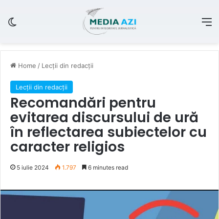
Switch skin
M
Home
/
Lecții din redacții
Lecții din redacții
Recomandări pentru
evitarea discursului de ură
în reflectarea subiectelor cu
caracter religios
5 iulie 2024
1.797
6 minutes read