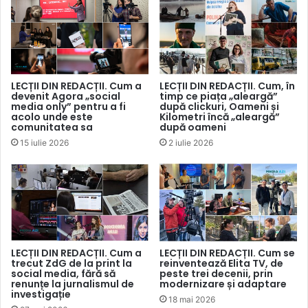
Normele etice și deontologice îndeamnă jurnaliștii să
respecte aceleași principii și standarde atunci când
pregătesc materiale dedicate grupurilor religioase, ca în
cazul reflectării altor subiecte. Și asta pentru a evita, pe
cât e posibil, apariția oricăror forme de discriminare,
LECȚII DIN REDACȚII. Cum a
LECȚII DIN REDACȚII. Cum, în
devenit Agora „social
timp ce piața „aleargă”
precum și propagarea discursului instigator de ură.
media only” pentru a fi
după clickuri, Oameni și
Respectarea standardelor jurnalistice internaționale și
acolo unde este
Kilometri încă „aleargă”
comunitatea sa
după oameni
naționale – imparțialitatea, acuratețea, onestitatea,
15 iulie 2026
2 iulie 2026
integritatea, precum și protecția surselor – este ceea ce se
impune în primul rând.
CE PREVEDE LEGISLAȚIA
Constituția Republicii Moldova
„garantează dreptul tuturor
LECȚII DIN REDACȚII. Cum a
LECȚII DIN REDACȚII. Cum se
cetățenilor la păstrarea, la dezvoltarea şi la exprimarea
trecut ZdG de la print la
reinventează Elita TV, de
social media, fără să
peste trei decenii, prin
identității lor etnice, culturale, lingvistice şi religioase”
renunțe la jurnalismul de
modernizare și adaptare
(art.10), iar libertatea conștiinței „trebuie să se manifeste
investigație
18 mai 2026