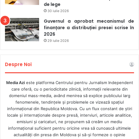
de lege
30 iulie 2026
Guvernul a aprobat mecanismul de
finanțare a distribuției presei scrise în
2026
29 iulie 2026
Despre Noi
Media Azi
este platforma Centrului pentru Jurnalism Independent
care oferă, cu o periodicitate zilnică, informații relevante din
domeniul mass-media, având menirea să explice publicului larg
fenomenele, tendințele și problemele ce vizează spațiul
informațional din Republica Moldova. Cu un flux constant de ştiri
locale şi internaţionale despre presă, interviuri, articole analitice,
emisiuni și caricaturi, ne propunem să creăm un mediu
informaţional suficient pentru oricine vrea să cunoască ultimele
actualităţi din presa din Moldova şi să-şi formeze o opinie