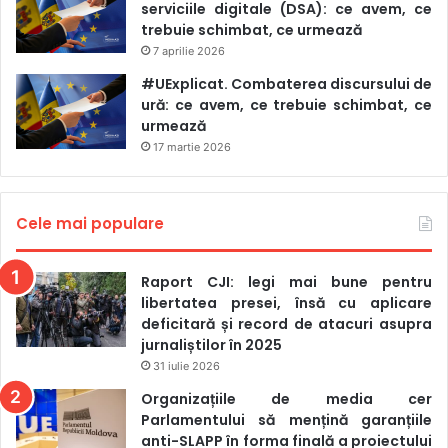
serviciile digitale (DSA): ce avem, ce
trebuie schimbat, ce urmează
7 aprilie 2026
#UExplicat. Combaterea discursului de
ură: ce avem, ce trebuie schimbat, ce
urmează
17 martie 2026
Cele mai populare
Raport CJI: legi mai bune pentru
libertatea presei, însă cu aplicare
deficitară și record de atacuri asupra
jurnaliștilor în 2025
31 iulie 2026
Organizațiile de media cer
Parlamentului să mențină garanțiile
anti-SLAPP în forma finală a proiectului