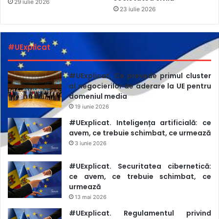
29 iulie 2026
23 iulie 2026
din partea forțelor separatiste de la Tiraspol în raport cu
jurnaliștii și au cerut autorităților constituționale ale
Republicii Moldova să asigure cetățenilor săi drepturile și
#UExplicat
libertățile garantate de lege.
#UExplicat. Ce prevede primul cluster
al negocierilor de aderare la UE pentru
domeniul media
19 iunie 2026
#UExplicat. Inteligența artificială: ce
avem, ce trebuie schimbat, ce urmează
3 iunie 2026
#UExplicat. Securitatea cibernetică:
ce avem, ce trebuie schimbat, ce
urmează
13 mai 2026
#UExplicat. Regulamentul privind