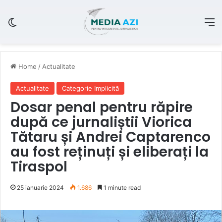
Switch skin
M
Home
/
Actualitate
Actualitate
Categorie Implicită
Dosar penal pentru răpire
după ce jurnaliștii Viorica
Tătaru și Andrei Captarenco
au fost reținuți și eliberați la
Tiraspol
25 ianuarie 2024
1.686
1 minute read