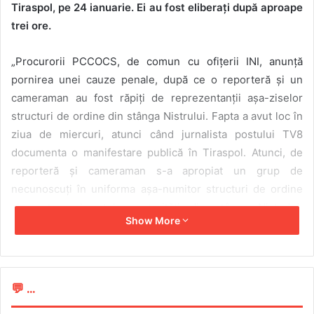
Tiraspol, pe 24 ianuarie. Ei au fost eliberați după aproape
trei ore.
„Procurorii PCCOCS, de comun cu ofițerii INI, anunță
pornirea unei cauze penale, după ce o reporteră și un
cameraman au fost răpiți de reprezentanții așa-ziselor
structuri de ordine din stânga Nistrului. Fapta a avut loc în
ziua de miercuri, atunci când jurnalista postului TV8
documenta o manifestare publică în Tiraspol. Atunci, de
reporteră și cameraman s-a apropiat un grup de
necunoscuți în uniforma așa-numitor structuri de ordine
ale autoproclamatelor autorități din stânga Nistrului.
Show More
Aceștia au acționat cu forța, împotriva voinței victimelor,
pe care i-au răpit și transportat într-o direcție
nedocumentată”, au scris reprezentanții Procuraturii pe
pagina oficială de Facebook a instituției.
💬 ...