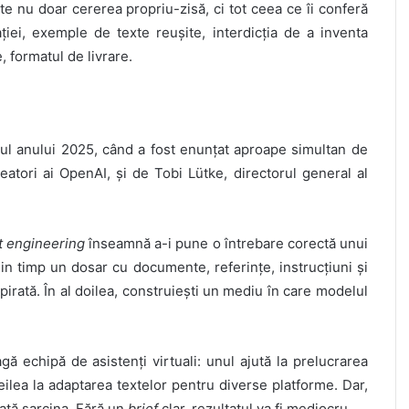
 nu doar cererea propriu-zisă, ci tot ceea ce îi conferă
ației, exemple de texte reușite, interdicția de a inventa
, formatul de livrare.
ocul anului 2025, când a fost enunțat aproape simultan de
eatori ai OpenAI, și de Tobi Lütke, directorul general al
 engineering
înseamnă a-i pune o întrebare corectă unui
in timp un dosar cu documente, referințe, instrucțiuni și
irată. În al doilea, construiești un mediu în care modelul
gă echipă de asistenți virtuali: unul ajută la prelucrarea
treilea la adaptarea textelor pentru diverse platforme. Dar,
ată sarcina. Fără un
brief
clar, rezultatul va fi mediocru.