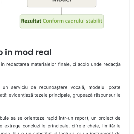
 în mod real
 în redactarea materialelor finale, ci acolo unde redacția
 un serviciu de recunoaștere vocală, modelul poate
rată: evidențiază tezele principale, grupează răspunsurile
buie să se orienteze rapid într-un raport, un proiect de
xtrage concluziile principale, cifrele-cheie, limitările
unde. Nu e un substitut al lecturii, ci un instrument de