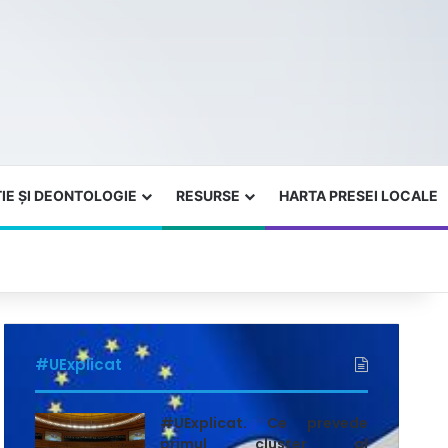
IE ȘI DEONTOLOGIE
RESURSE
HARTA PRESEI LOCALE
#UExplicat
#UExplicat. Ce prevede
primul cluster al