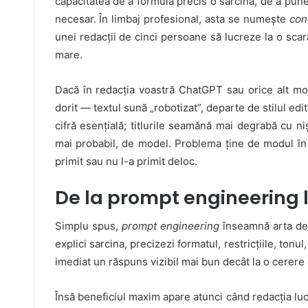
capacitatea de a formula precis o sarcină, de a pune 
necesar. În limbaj profesional, asta se numește
con
unei redacții de cinci persoane să lucreze la o scar
mare.
Dacă în redacția voastră ChatGPT sau orice alt mode
dorit — textul sună „robotizat”, departe de stilul ed
cifră esențială; titlurile seamănă mai degrabă cu ni
mai probabil, de model. Problema ține de modul în c
primit sau nu l-a primit deloc.
De la prompt engineering 
Simplu spus,
prompt engineering
înseamnă arta de a
explici sarcina, precizezi formatul, restricțiile, tonul
imediat un răspuns vizibil mai bun decât la o cerere 
Însă beneficiul maxim apare atunci când redacția lucr