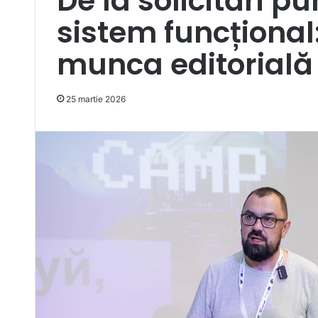
De la solicitări p
sistem funcțional:
munca editorială
25 martie 2026