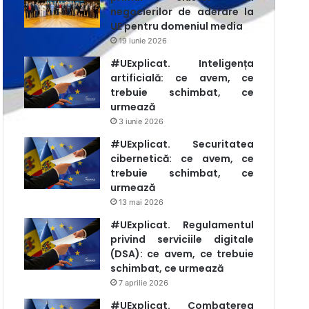
negocierilor de aderare la
UE pentru domeniul media
19 iunie 2026
#UExplicat. Inteligența
artificială: ce avem, ce
trebuie schimbat, ce
urmează
3 iunie 2026
#UExplicat. Securitatea
cibernetică: ce avem, ce
trebuie schimbat, ce
urmează
13 mai 2026
#UExplicat. Regulamentul
privind serviciile digitale
(DSA): ce avem, ce trebuie
schimbat, ce urmează
7 aprilie 2026
#UExplicat. Combaterea