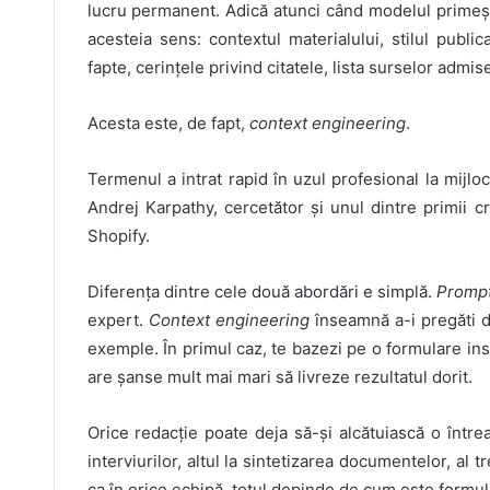
lucru permanent. Adică atunci când modelul primește
acesteia sens: contextul materialului, stilul public
fapte, cerințele privind citatele, lista surselor admise
Acesta este, de fapt,
context engineering
.
Termenul a intrat rapid în uzul profesional la mijl
Andrej Karpathy, cercetător și unul dintre primii cr
Shopify.
Diferența dintre cele două abordări e simplă.
Prompt
expert.
Context engineering
înseamnă a-i pregăti d
exemple. În primul caz, te bazezi pe o formulare insp
are șanse mult mai mari să livreze rezultatul dorit.
Orice redacție poate deja să-și alcătuiască o întrea
interviurilor, altul la sintetizarea documentelor, al 
ca în orice echipă, totul depinde de cum este formul