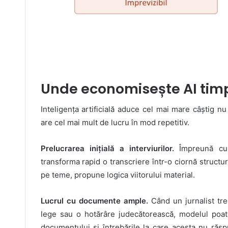
Unde economisește AI timp
Inteligența artificială aduce cel mai mare câștig nu
are cel mai mult de lucru în mod repetitiv.
Prelucrarea inițială a interviurilor.
Împreună cu
transforma rapid o transcriere într-o ciornă structu
pe teme, propune logica viitorului material.
Lucrul cu documente ample.
Când un jurnalist tre
lege sau o hotărâre judecătorească, modelul poate e
documentului și întrebările la care acesta nu răsp