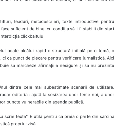
Titluri, leaduri, metadescrieri, texte introductive pentru
 suficient de bine, cu condiția să-i fi stabilit din start
terdicția clickbaitului.
ul poate alcătui rapid o structură inițială pe o temă, o
 ci ca punct de plecare pentru verificare jurnalistică. Aici
rebuie să marcheze afirmațiile nesigure și să nu prezinte
nul dintre cele mai subestimate scenarii de utilizare.
adar editorial: ajută la sesizarea unor teme noi, a unor
 unor puncte vulnerabile din agenda publică.
să scrie texte”. E utilă pentru că preia o parte din sarcina
stică propriu-zisă.