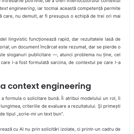
întrebările potrivite, de a oferi interlocutorului contextul
text engineering
, iar tocmai această competență permite
ă care, nu demult, ar fi presupus o echipă de trei ori mai
l lingvistic funcționează rapid, dar rezultatele lasă de
itorial; un document încărcat este rezumat, dar se pierde o
ște sloganuri publicitare —, atunci problema nu ține, cel
are i-a fost formulată sarcina, de contextul pe care l-a
la context engineering
 formula o solicitare bună. Îi atribui modelului un rol, îi
, lungimea, criteriile de evaluare a rezultatului. Și primești
de tipul „scrie-mi un text bun”.
ează cu AI nu prin solicitări izolate, ci printr-un cadru de