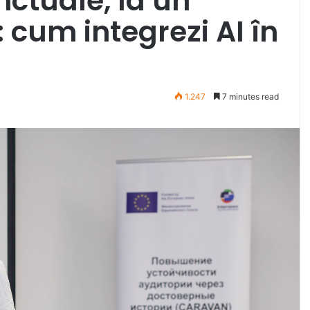
unctuale, la un
 cum integrezi AI în
1.247
7 minutes read