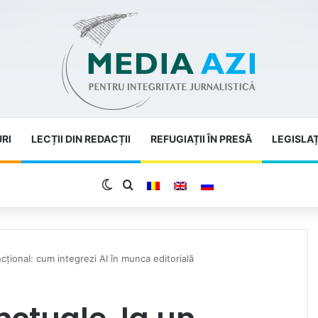
URI
LECȚII DIN REDACȚII
REFUGIAȚII ÎN PRESĂ
LEGISLAȚ
Switch skin
Search for
ncțional: cum integrezi AI în munca editorială