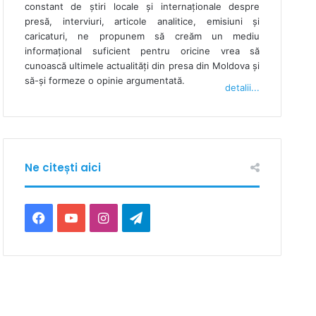
constant de ştiri locale şi internaţionale despre
presă, interviuri, articole analitice, emisiuni și
caricaturi, ne propunem să creăm un mediu
informaţional suficient pentru oricine vrea să
cunoască ultimele actualităţi din presa din Moldova şi
să-şi formeze o opinie argumentată.
detalii...
Ne citești aici
F
Y
I
T
a
o
n
e
c
u
s
l
e
T
t
e