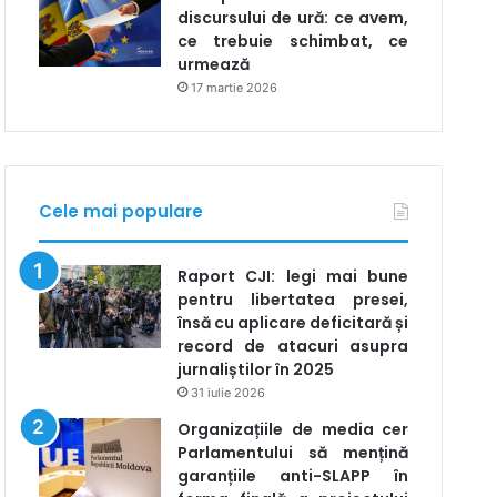
discursului de ură: ce avem,
ce trebuie schimbat, ce
urmează
17 martie 2026
Cele mai populare
Raport CJI: legi mai bune
pentru libertatea presei,
însă cu aplicare deficitară și
record de atacuri asupra
jurnaliștilor în 2025
31 iulie 2026
Organizațiile de media cer
Parlamentului să mențină
garanțiile anti-SLAPP în