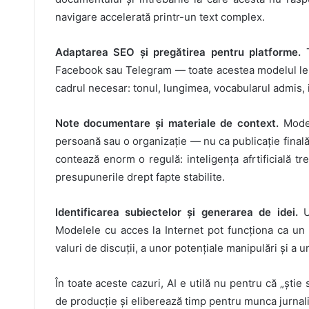
navigare accelerată printr-un text complex.
Adaptarea SEO și pregătirea pentru platforme.
Facebook sau Telegram — toate acestea modelul le face
cadrul necesar: tonul, lungimea, vocabularul admis, in
Note documentare și materiale de context.
Model
persoană sau o organizație — nu ca publicație finală,
contează enorm o regulă: inteligența afrtificială t
presupunerile drept fapte stabilite.
Identificarea subiectelor și generarea de idei.
U
Modelele cu acces la Internet pot funcționa ca un r
valuri de discuții, a unor potențiale manipulări și a
În toate aceste cazuri, AI e utilă nu pentru că „știe 
de producție și eliberează timp pentru munca jurnali