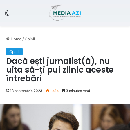
Switch skin
M
Home
/
Opinii
Opinii
Dacă ești jurnalist(ă), nu
uita să-ți pui zilnic aceste
întrebări
13 septembrie 2023
1.414
3 minutes read