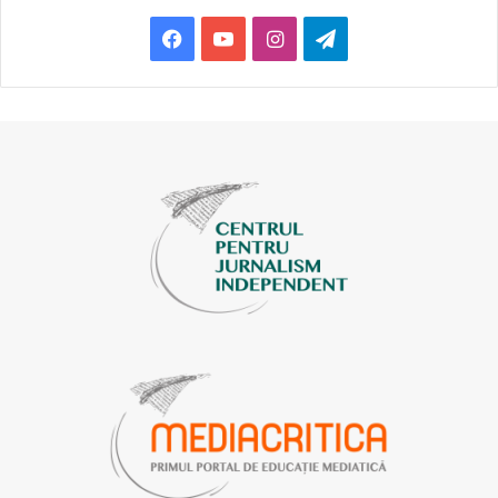
fake-uri.
Facebook
YouTube
Instagram
Telegram
Materialul este publicat în cadrul campaniei
„Incluziunea
începe de la mine”
. Campania este organizată în cadrul
proiectului „Promovarea coeziunii sociale în Moldova prin
încurajarea incluziunii și diminuarea discriminării”,
desfășurat de CJI în cadrul programului „Inițiativă Comună
pentru Oportunități Egale – Faza II”, implementat cu
suportul Guvernului Elveției.