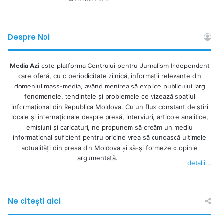
este locul unde asta se întâmplă cel mai des. Ce învățătură
și experiențe iau viitorii alegători din școală? Rata de
angajare a femeilor rămâne mai joasă decât în rândul
Despre Noi
bărbaților, iar salariile lor rămân mai mici. În paralel,
bărbații din Moldova se sinucid de aproape șapte ori mai
Media Azi
este platforma Centrului pentru Jurnalism Independent
des decât femeile. Cum eliminăm aceste discrepanțe?
care oferă, cu o periodicitate zilnică, informații relevante din
Cum ne apropiem unii de alții?
domeniul mass-media, având menirea să explice publicului larg
fenomenele, tendințele și problemele ce vizează spațiul
Dacă am prioritiza astfel de subiecte, în schimbul
informațional din Republica Moldova. Cu un flux constant de ştiri
superficialităților publicate de influenceri pe social media
locale şi internaţionale despre presă, interviuri, articole analitice,
emisiuni și caricaturi, ne propunem să creăm un mediu
sau a schimburilor de replici populiste între politicieni, cei
informaţional suficient pentru oricine vrea să cunoască ultimele
care ar dicta agenda discuțiilor ar fi presa și nu invers.
actualităţi din presa din Moldova şi să-şi formeze o opinie
argumentată.
detalii...
Să ne întrebăm mai des ce ne scapă și să punem întrebări
mai bune. Să povestim mai des, mai mult și mai în
profunzime despre ce înseamnă incluziune și acceptarea
Ne citești aici
diversității. Nu-i lăsăm chiar fără lucru pe propagandiști,
dar sigur reușim să construim o societate mai rezistentă la