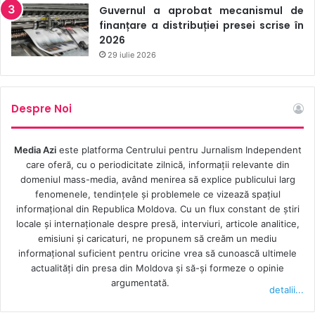
Guvernul a aprobat mecanismul de
finanțare a distribuției presei scrise în
2026
29 iulie 2026
Despre Noi
Media Azi
este platforma Centrului pentru Jurnalism Independent
care oferă, cu o periodicitate zilnică, informații relevante din
domeniul mass-media, având menirea să explice publicului larg
fenomenele, tendințele și problemele ce vizează spațiul
informațional din Republica Moldova. Cu un flux constant de ştiri
locale şi internaţionale despre presă, interviuri, articole analitice,
emisiuni și caricaturi, ne propunem să creăm un mediu
informaţional suficient pentru oricine vrea să cunoască ultimele
actualităţi din presa din Moldova şi să-şi formeze o opinie
argumentată.
detalii...