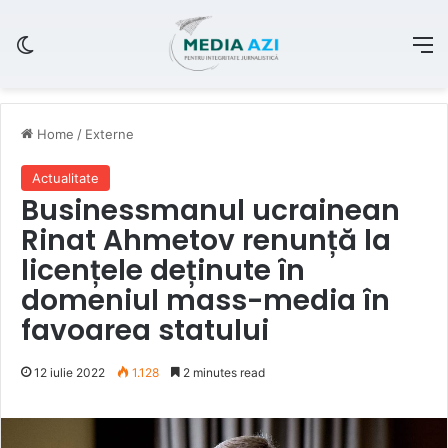
Switch skin
M
Home
/
Externe
Actualitate
Businessmanul ucrainean
Rinat Ahmetov renunță la
licențele deținute în
domeniul mass-media în
favoarea statului
12 iulie 2022
1.128
2 minutes read