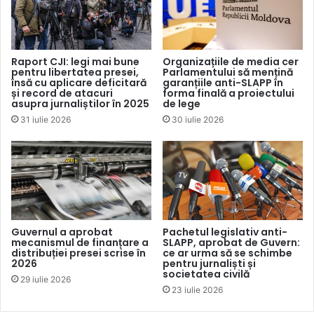
Ulterior, reprezentanții SCM au precizat că omul de afaceri
întoarce statului doar licențele de emisie, iar alte active nu
vor fi transferate. „Noi întoarcem statului doar ce aparține
Raport CJI: legi mai bune
Organizațiile de media cer
pentru libertatea presei,
Parlamentului să mențină
statului, adică licențe (pe care el ni le-a eliberat) pentru
însă cu aplicare deficitară
garanțiile anti-SLAPP în
difuzare. Atât. Anume asta se spune în declarația lui Rinat
și record de atacuri
forma finală a proiectului
asupra jurnaliștilor în 2025
de lege
Ahmetov. Și anume acest lucru va fi făcut. Nu transferăm
31 iulie 2026
30 iulie 2026
alte active ale grupului media (cu excepția acestor licențe)
către stat – nici branduri, nici bibliotecile”, a scris pe
Facebook
directoarea pe comunicare la CSM, Natalia
Iemcenko.
Consilierul șefului Oficiului președintelui Ucrainei, Mihail
Guvernul a aprobat
Pachetul legislativ anti-
Podoleak, a salutat decizia lui Ahmetov și a calificat-o
mecanismul de finanțare a
SLAPP, aprobat de Guvern:
distribuției presei scrise în
ce ar urma să se schimbe
drept „un exemplu demn”.
2026
pentru jurnaliști și
societatea civilă
29 iulie 2026
Într-o analiză la subiect, publicația
Strana.ua
nu exclude că
23 iulie 2026
nu legea împotriva oligarhilor a stat la baza deciziei omului