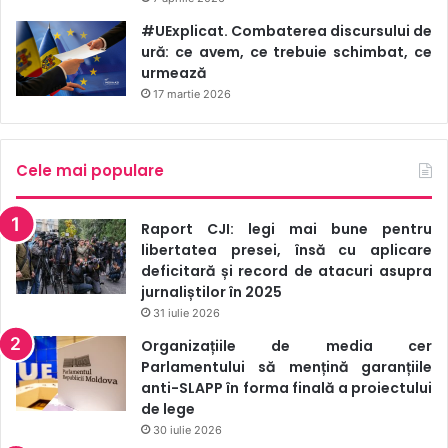
Fotbal 2, Fotbal 3, platforma Oll.tv, proiectul cross-platform
#UExplicat. Combaterea discursului de
Vogue.ua și altele.
ură: ce avem, ce trebuie schimbat, ce
urmează
17 martie 2026
rinat ahmetov
ucraina
Cele mai populare
Raport CJI: legi mai bune pentru
libertatea presei, însă cu aplicare
deficitară și record de atacuri asupra
jurnaliștilor în 2025
31 iulie 2026
Organizațiile de media cer
Parlamentului să mențină garanțiile
anti-SLAPP în forma finală a proiectului
de lege
30 iulie 2026