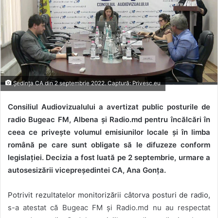
Ședința CA din 2 septembrie 2022. Captură: Privesc.eu
Consiliul Audiovizualului a avertizat public posturile de
radio Bugeac FM, Albena și Radio.md pentru încălcări în
ceea ce privește volumul emisiunilor locale și în limba
română pe care sunt obligate să le difuzeze conform
legislației. Decizia a fost luată pe 2 septembrie, urmare a
autosesizării vicepreședintei CA, Ana Gonța.
Potrivit rezultatelor monitorizării câtorva posturi de radio,
s-a atestat că Bugeac FM și Radio.md nu au respectat