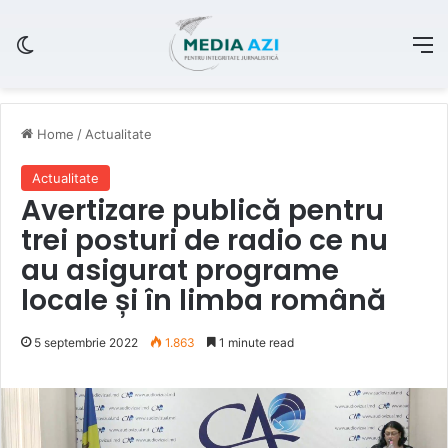
Switch skin
M
Home
/
Actualitate
Actualitate
Avertizare publică pentru
trei posturi de radio ce nu
au asigurat programe
locale și în limba română
5 septembrie 2022
1.863
1 minute read