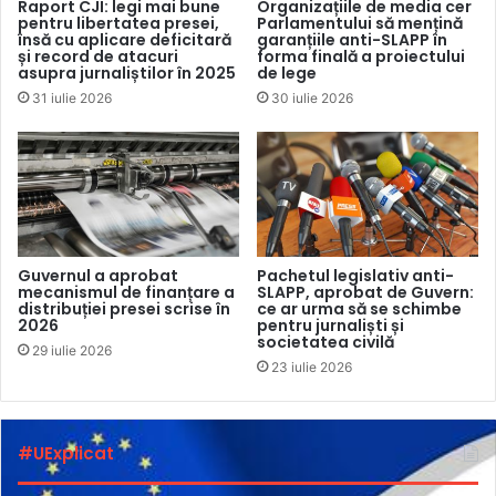
Raport CJI: legi mai bune
Organizațiile de media cer
pentru libertatea presei,
Parlamentului să mențină
Liliana Vițu
, le-a reamintit furnizorilor de servicii media că,
însă cu aplicare deficitară
garanțiile anti-SLAPP în
începând cu 1 septembrie 2022, a intrat în vigoare decizia
și record de atacuri
forma finală a proiectului
asupra jurnaliștilor în 2025
de lege
privind noua clasificare a furnizorilor de servicii media
31 iulie 2026
30 iulie 2026
audiovizuale în naționali, regionali și locali. Respectiv, în
funcție de categorie, sunt stabilite obligații față de
posturile de radio și televiziune cu privire la realizarea și
transmisia programelor audiovizuale locale și în limba
română.
Guvernul a aprobat
Pachetul legislativ anti-
mecanismul de finanțare a
SLAPP, aprobat de Guvern:
distribuției presei scrise în
ce ar urma să se schimbe
2026
pentru jurnaliști și
societatea civilă
29 iulie 2026
23 iulie 2026
#UExplicat