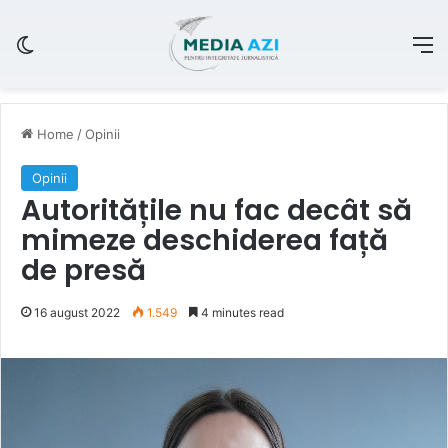
Switch skin
M
Home
/
Opinii
Opinii
Autoritățile nu fac decât să
mimeze deschiderea față
de presă
16 august 2022
1.549
4 minutes read