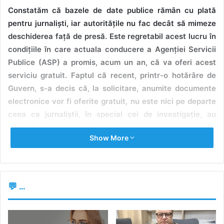
Constatăm că bazele de date publice rămân cu plată
pentru jurnaliști, iar autoritățile nu fac decât să mimeze
deschiderea față de presă. Este regretabil acest lucru în
condițiile în care actuala conducere a Agenției Servicii
Publice (ASP) a promis, acum un an, că va oferi acest
serviciu gratuit. Faptul că recent, printr-o hotărâre de
Guvern, s-a decis că, la solicitare, anumite documente
electronice vor fi oferite gratuit, nu este nici pe departe
ceea ce jurnaliștii, în special cei de investigație, au
cerut. Dar să le luăm pe rând.
Show More
La ce folosim bazele de date publice
Jurnaliștii, în mod special cei de investigație, au nevoie să
💬 ...
acceseze bazele de date publice aproape zilnic. Căutăm
date despre companii, bunuri imobile, persoane publice
sau de interes public, informații pe care le folosim pentru