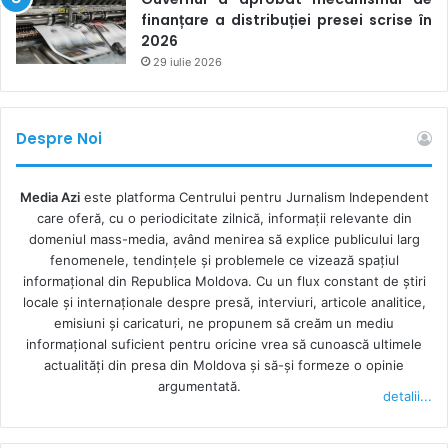
interesele acesteia. Pentru asta accesăm adresa
finanțare a distribuției presei scrise în
2026
cadastrală unde știm sau presupunem că proaspătul numit
29 iulie 2026
deține un imobil, iar datele obținute pot conține informații
valoroase despre un alt imobil. Accesând adresa celui de-
al doilea imobil, poți obține date noi despre alte proprietăți
Despre Noi
și tot așa, în lanț. Dacă ar fi să facem solicitări la ASP din
cinci în cinci zile pentru toate datele noi apărute,
documentarea subiectului jurnalistic ar dura destul de
Media Azi
este platforma Centrului pentru Jurnalism Independent
care oferă, cu o periodicitate zilnică, informații relevante din
mult, iar informația își pierde din actualitate. Respectiv, în
domeniul mass-media, având menirea să explice publicului larg
loc să publicăm subiectul în ziua numirii funcționarului sau
fenomenele, tendințele și problemele ce vizează spațiul
a doua zi, probabil, ancheta va fi gata în câteva săptămâni.
informațional din Republica Moldova. Cu un flux constant de ştiri
locale şi internaţionale despre presă, interviuri, articole analitice,
emisiuni și caricaturi, ne propunem să creăm un mediu
În astfel de condiții, evident că redacțiile media vor alege
informaţional suficient pentru oricine vrea să cunoască ultimele
în continuare să plătească abonamentele sau serviciile
actualităţi din presa din Moldova şi să-şi formeze o opinie
Agenției pentru a putea avea informația necesară la un
argumentată.
detalii...
click distanță sau să poată consulta dosarul unei companii
din scoarță-n scoarță.