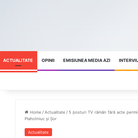
ACTUALITATE
OPINII
EMISIUNEA MEDIA AZI
INTERVI
Home
/
Actualitate
/
5 posturi TV rămân fără acte permis
Plahotniuc și Șor
Actualitate