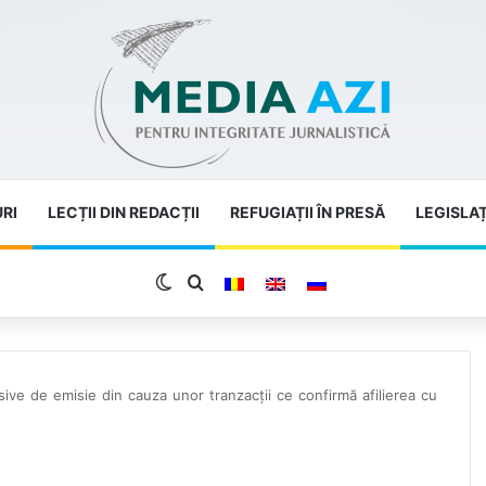
URI
LECȚII DIN REDACȚII
REFUGIAȚII ÎN PRESĂ
LEGISLAȚ
Switch skin
Search for
ive de emisie din cauza unor tranzacții ce confirmă afilierea cu