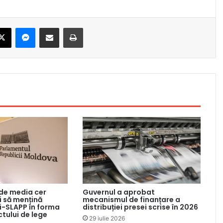
ebook
X
Messenger
Share via Email
Print
 de media cer
Guvernul a aprobat
 să mențină
mecanismul de finanțare a
ti-SLAPP în forma
distribuției presei scrise în 2026
ctului de lege
29 iulie 2026