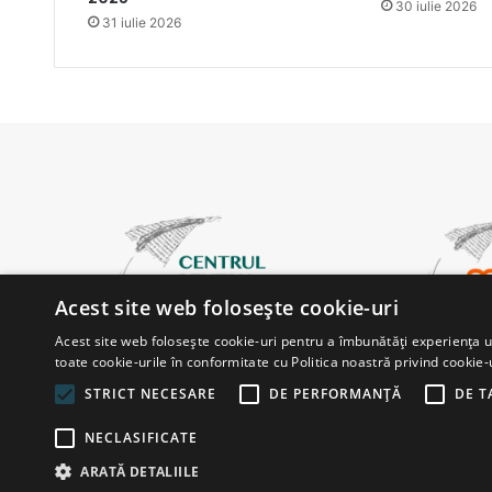
30 iulie 2026
31 iulie 2026
Acest site web folosește cookie-uri
Acest site web folosește cookie-uri pentru a îmbunătăți experiența uti
toate cookie-urile în conformitate cu Politica noastră privind cookie-
STRICT NECESARE
DE PERFORMANȚĂ
DE T
NECLASIFICATE
© Copyright 2026, All Rights Reserved |
Powered by ProWe
ARATĂ DETALIILE