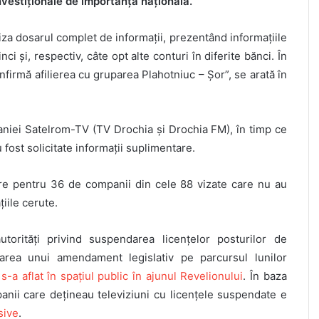
nvestiționale de importanță națională.
niza dosarul complet de informații, prezentând informațiile
ci și, respectiv, câte opt alte conturi în diferite bănci. În
confirmă afilierea cu gruparea Plahotniuc – Șor”, se arată în
mpaniei Satelrom-TV (TV Drochia și Drochia FM), în timp ce
fost solicitate informații suplimentare.
care pentru 36 de companii din cele 88 vizate care nu au
țiile cerute.
torități privind suspendarea licențelor posturilor de
area unui amendament legislativ pe parcursul lunilor
e
s-a aflat în spațiul public în ajunul Revelionului
. În baza
anii care dețineau televiziuni cu licențele suspendate e
sive
.