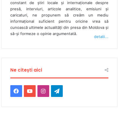
constant de ştiri locale şi internaţionale despre
presă, interviuri, articole analitice, emisiuni și
caricaturi, ne propunem să creăm un mediu
informaţional suficient pentru oricine vrea să
cunoască ultimele actualităţi din presa din Moldova şi
să-şi formeze o opinie argumentată.
detalii...
Ne citești aici
Facebook
YouTube
Instagram
Telegram