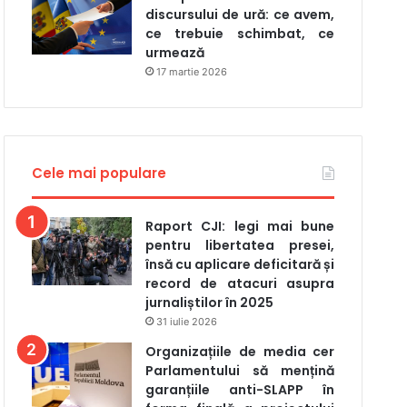
discursului de ură: ce avem,
ce trebuie schimbat, ce
urmează
17 martie 2026
Cele mai populare
Raport CJI: legi mai bune
pentru libertatea presei,
însă cu aplicare deficitară și
record de atacuri asupra
jurnaliștilor în 2025
31 iulie 2026
Organizațiile de media cer
Parlamentului să mențină
garanțiile anti-SLAPP în