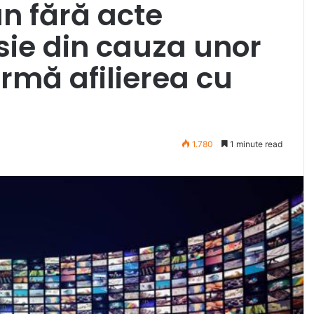
n fără acte
sie din cauza unor
irmă afilierea cu
1.780
1 minute read