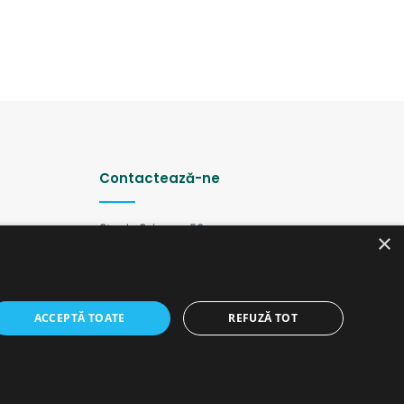
Contactează-ne
Strada Șciusev, 53
×
2012 Chișinău, Republica Moldova
tel: (+373 22) 213652, 227539
fax: (+373 22) 226681
Email: redactia@ijc.md
ACCEPTĂ TOATE
REFUZĂ TOT
Facebook
YouTube
Instagram
Telegram
versiunea veche