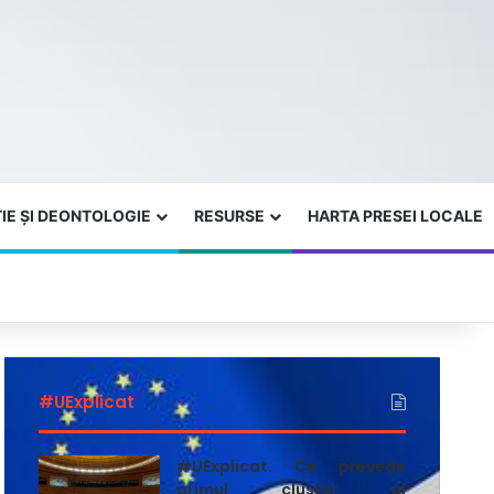
IE ȘI DEONTOLOGIE
RESURSE
HARTA PRESEI LOCALE
#UExplicat
#UExplicat. Ce prevede
primul cluster al