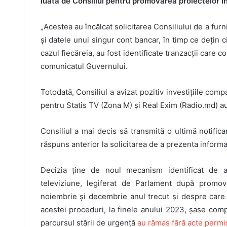
luată de Consiliul pentru promovarea proiectelor i
„Acestea au încălcat solicitarea Consiliului de a fur
și datele unui singur cont bancar, în timp ce dețin cin
cazul fiecăreia, au fost identificate tranzacții care 
comunicatul Guvernului.
Totodată, Consiliul a avizat pozitiv investițiile co
pentru Statis TV (Zona M) și Real Exim (Radio.md) au 
Consiliul a mai decis să transmită o ultimă notifi
răspuns anterior la solicitarea de a prezenta informa
Decizia ține de noul mecanism identificat de au
televiziune, legiferat de Parlament după promov
noiembrie și decembrie anul trecut și despre car
acestei proceduri, la finele anului 2023, șase comp
parcursul stării de urgență
au rămas fără acte permi