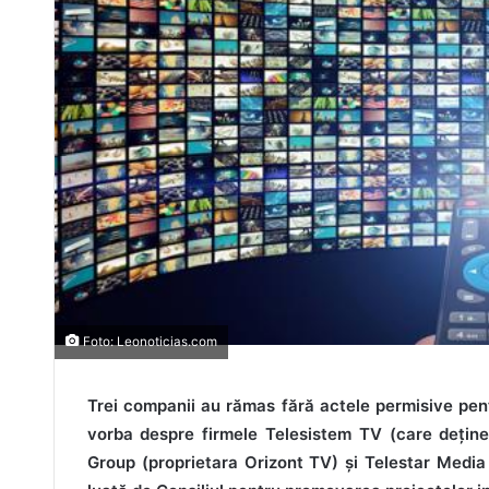
Foto: Leonoticias.com
Trei companii au rămas fără actele permisive pentr
vorba despre firmele Telesistem TV (care deține
Group (proprietara Orizont TV) și Telestar Media