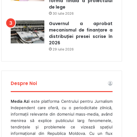
forma finală a proiectului
de lege
30 iulie 2026
Guvernul a aprobat
mecanismul de finanțare a
distribuției presei scrise în
2026
29 iulie 2026
Despre Noi
Media Azi
este platforma Centrului pentru Jurnalism
Independent care oferă, cu o periodicitate zilnică,
informații relevante din domeniul mass-media, având
menirea să explice publicului larg fenomenele,
tendințele și problemele ce vizează spațiul
informațional din Republica Moldova. Cu un flux