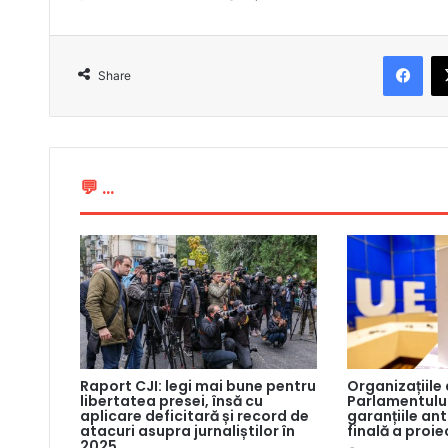
Fac
Share
💬 ...
Raport CJI: legi mai bune pentru
Organizațiile
libertatea presei, însă cu
Parlamentului
aplicare deficitară și record de
garanțiile an
atacuri asupra jurnaliștilor în
finală a proie
2025