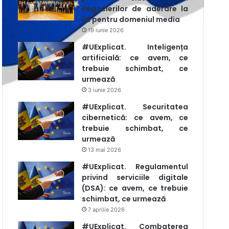
negocierilor de aderare la
UE pentru domeniul media
19 iunie 2026
#UExplicat. Inteligența
artificială: ce avem, ce
trebuie schimbat, ce
urmează
3 iunie 2026
#UExplicat. Securitatea
cibernetică: ce avem, ce
trebuie schimbat, ce
urmează
13 mai 2026
#UExplicat. Regulamentul
privind serviciile digitale
(DSA): ce avem, ce trebuie
schimbat, ce urmează
7 aprilie 2026
#UExplicat. Combaterea