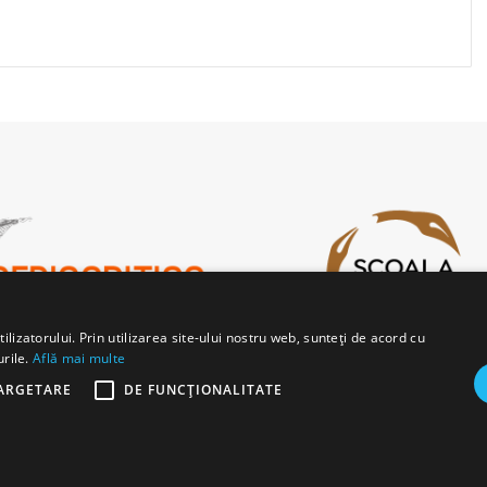
lizatorului. Prin utilizarea site-ului nostru web, sunteți de acord cu
urile.
Află mai multe
ARGETARE
DE FUNCŢIONALITATE
b