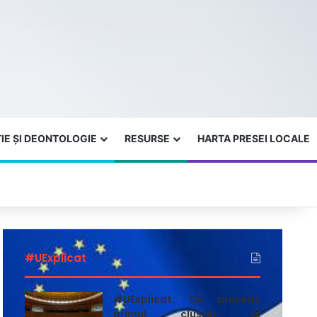
IE ȘI DEONTOLOGIE
RESURSE
HARTA PRESEI LOCALE
#UExplicat
#UExplicat. Ce prevede
primul cluster al