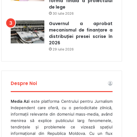
forma finală a proiectului
de lege
30 iulie 2026
Guvernul a aprobat
mecanismul de finanțare a
distribuției presei scrise în
2026
29 iulie 2026
Despre Noi
Media Azi
este platforma Centrului pentru Jurnalism
Independent care oferă, cu o periodicitate zilnică,
informații relevante din domeniul mass-media, având
menirea să explice publicului larg fenomenele,
tendințele și problemele ce vizează spațiul
informațional din Republica Moldova. Cu un flux