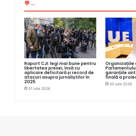
💬 ...
Raport CJI: legi mai bune pentru
Organizațiile
libertatea presei, însă cu
Parlamentului
aplicare deficitară și record de
garanțiile an
atacuri asupra jurnaliștilor în
finală a proie
2025
30 iulie 2026
31 iulie 2026