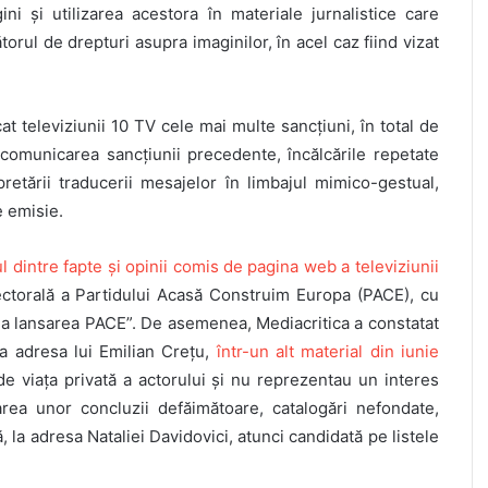
ni și utilizarea acestora în materiale jurnalistice care
orul de drepturi asupra imaginilor, în acel caz fiind vizat
t televiziunii 10 TV cele mai multe sancțiuni, în total de
ecomunicarea sancțiunii precedente, încălcările repetate
pretării traducerii mesajelor în limbajul mimico-gestual,
e emisie.
 dintre fapte și opinii comis de pagina web a televiziunii
lectorală a Partidului Acasă Construim Europa (PACE), cu
a lansarea PACE”. De asemenea, Mediacritica a constatat
la adresa lui Emilian Crețu,
într-un alt material din iunie
de viața privată a actorului și nu reprezentau un interes
rea unor concluzii defăimătoare, catalogări nefondate,
ă, la adresa Nataliei Davidovici, atunci candidată pe listele