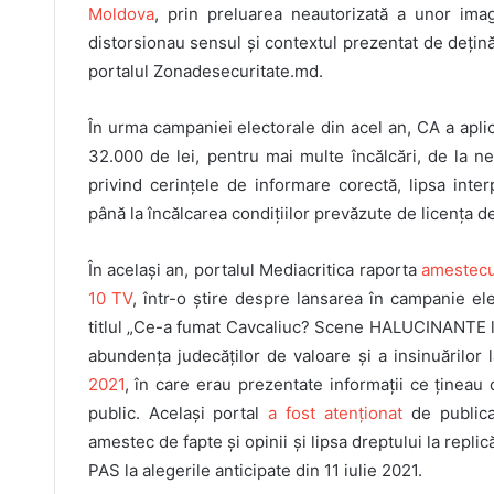
Moldova
, prin preluarea neautorizată a unor imagi
distorsionau sensul și contextul prezentat de deținăt
portalul Zonadesecuritate.md.
În urma campaniei electorale din acel an, CA a aplica
32.000 de lei, pentru mai multe încălcări, de la n
privind cerințele de informare corectă, lipsa inter
până la încălcarea condițiilor prevăzute de licența d
În același an, portalul Mediacritica raporta
amestecul
10 TV
, într-o știre despre lansarea în campanie e
titlul „Ce-a fumat Cavcaliuc? Scene HALUCINANTE l
abundența judecăților de valoare și a insinuărilor 
2021
, în care erau prezentate informații ce țineau 
public. Același portal
a fost atenționat
de publica
amestec de fapte și opinii și lipsa dreptului la replic
PAS la alegerile anticipate din 11 iulie 2021.