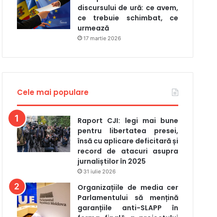
discursului de ură: ce avem,
ce trebuie schimbat, ce
urmează
17 martie 2026
Cele mai populare
Raport CJI: legi mai bune
pentru libertatea presei,
însă cu aplicare deficitară și
record de atacuri asupra
jurnaliștilor în 2025
31 iulie 2026
Organizațiile de media cer
Parlamentului să mențină
garanțiile anti-SLAPP în