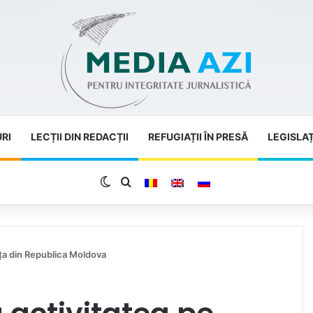
URI
LECȚII DIN REDACȚII
REFUGIAȚII ÎN PRESĂ
LEGISLAȚ
Switch skin
Search for
ața din Republica Moldova