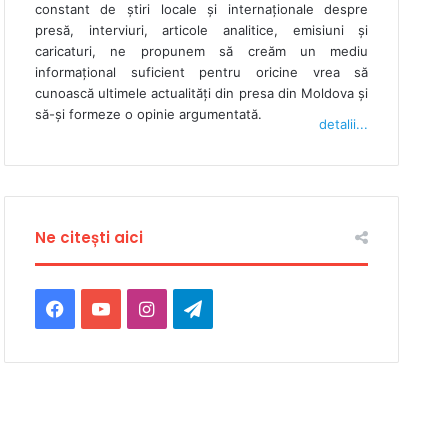
constant de ştiri locale şi internaţionale despre
presă, interviuri, articole analitice, emisiuni și
caricaturi, ne propunem să creăm un mediu
informaţional suficient pentru oricine vrea să
cunoască ultimele actualităţi din presa din Moldova şi
să-şi formeze o opinie argumentată.
detalii...
Ne citești aici
Facebook
YouTube
Instagram
Telegram