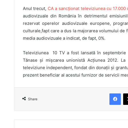
Anul trecut,
CA a sancționat televiziunea cu 17.000 
audiovizuale din România în detrimentul emisiuni
rezervat operelor audiovizuale europene, programe
culturale,fapt care a dus la majorarea volumului de f
media audiovizuale a indicat, de fapt, 0%.
Televiziunea 10 TV a fost lansată în septembrie 2
Tănase și mișcarea unionistă Acțiunea 2012. La 
televiziune independent, fondat din donații și grantu
prezent beneficiar al acestui furnizor de servicii me
Fac
Share