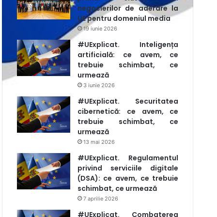
negocierilor de aderare la
UE pentru domeniul media
19 iunie 2026
#UExplicat. Inteligența
artificială: ce avem, ce
trebuie schimbat, ce
urmează
3 iunie 2026
#UExplicat. Securitatea
cibernetică: ce avem, ce
trebuie schimbat, ce
urmează
13 mai 2026
#UExplicat. Regulamentul
privind serviciile digitale
(DSA): ce avem, ce trebuie
schimbat, ce urmează
7 aprilie 2026
#UExplicat. Combaterea