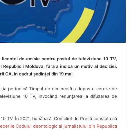
 licenței de emisie pentru postul de televiziune 10 TV,
l Republicii Moldova, fără a indica un motiv al deciziei.
i CA, în cadrul ședinței din 19 mai.
icația periodică Timpul de dimineață a depus o cerere de
televiziune 10 TV, invocând renunțarea la difuzarea de
 10 TV. În 2021, bunăoară, Consiliul de Presă constata că
ederile Codului deontologic al jurnalistului din Republica