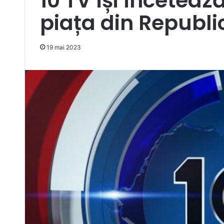
10 TV își înceteaz
piața din Republ
19 mai 2023