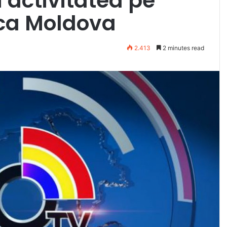
ă activitatea pe
ica Moldova
2.413
2 minutes read