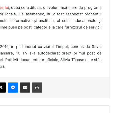
de lei
, după ce a difuzat un volum mai mare de programe
lor locale. De asemenea, nu a fost respectat procentul
lor informative și analitice, al celor educaționale și
ilme puse pe post, categorie la care furnizorul de servicii
016, în parteneriat cu ziarul Timpul, condus de Silviu
lansare, 10 TV s-a autodeclarat drept primul post de
ri. Potrivit documentelor oficiale, Silviu Tănase este și în
dia.
ebook
X
Messenger
Share via Email
Print