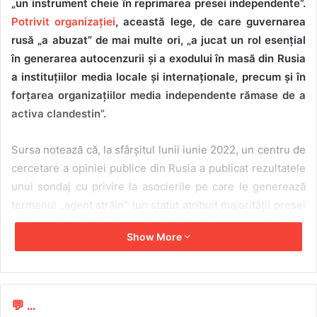
„un instrument cheie în reprimarea presei independente”.
Potrivit organizației
, această lege, de care guvernarea
rusă „a abuzat” de mai multe ori, „a jucat un rol esențial
în generarea autocenzurii și a exodului în masă din Rusia
a instituțiilor media locale și internaționale, precum și în
forțarea organizațiilor media independente rămase de a
activa clandestin”.
Sursa notează că, la sfârșitul lunii iunie 2022, un centru de
cercetare a opiniei publice din Rusia a publicat rezultatele
unui sondaj cu privire la asocierile pe care le generează
termenul „agent străin” (un statut atribuit majorității presei
independente). Datele arată că 61% dintre respondenți au
Show More
indicat că termenul are conotații negative, în timp ce doar
2% din cetățeni l-au văzut într-o lumină pozitivă (11% nu au
găsit nicio asociere cu termenul, iar 24% nu au putut
răspunde).
💬 ...