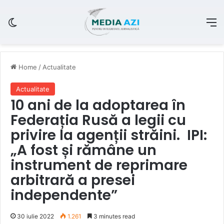
Switch skin
M
Home
/
Actualitate
Actualitate
10 ani de la adoptarea în
Federația Rusă a legii cu
privire la agenții străini. IPI:
„A fost și rămâne un
instrument de reprimare
arbitrară a presei
independente”
30 iulie 2022
1.261
3 minutes read