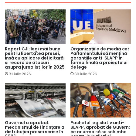
Printre cei care au întrevăzut conotații negative, 14%
dintre respondenți l-au asociat cu termenul „spion”, 7% cu
„trădătorul Rusiei” și 6% cu termenul din epoca stalinistă
„dușman al poporului”.
În ciuda originilor sale, sondajul relevă un obiectiv cheie al
Raport CJI: legi mai bune
Organizațiile de media cer
pentru libertatea presei,
Parlamentului să mențină
etichetei de agent străin. „Scopul principal al legii este
însă cu aplicare deficitară
garanțiile anti-SLAPP în
același de la început, de când a fost creată: de a reduce la
și record de atacuri
forma finală a proiectului
asupra jurnaliștilor în 2025
de lege
tăcere actorii societății civile, cum ar fi ONG-urile și
31 iulie 2026
30 iulie 2026
reprezentanții presei, și de a le complica și mai mult viața”,
a declarat pentru IPI Daria Korolenko, avocata proiectului
media independent de apărare a drepturilor OVD-Info
(ОВД-Инфо). Potrivit ei, nici după zece ani scopul legii nu
s-a schimbat.
Guvernul a aprobat
Pachetul legislativ anti-
Evoluția legii
mecanismul de finanțare a
SLAPP, aprobat de Guvern:
distribuției presei scrise în
ce ar urma să se schimbe