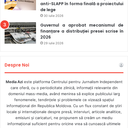
anti-SLAPP în forma finală a proiectului
persoanelor fizice în lista organizațiilor media care
de lege
acționează ca agenți străini. „Legea agenților străini nu era
30 iulie 2026
despre reglementarea finanțării externe – a fost și rămâne
Guvernul a aprobat mecanismul de
un instrument de reprimare arbitrară a presei
finanțare a distribuției presei scrise în
independente”, se remarcă în textul publicat de IPI.
2026
29 iulie 2026
Până la sfârșitul anului 2021, aproximativ 1.500 de activiști
și jurnaliști au fost forțați să fugă din țară. Peste 100 de
Despre Noi
persoane juridice și persoane fizice au fost desemnate ca
organizații media care acționau ca agenți străini. Cei
rămași au fost adesea forțați să se angajeze în
Media Azi
este platforma Centrului pentru Jurnalism Independent
care oferă, cu o periodicitate zilnică, informații relevante din
autocenzură pur și simplu pentru a-și continua activitatea.
domeniul mass-media, având menirea să explice publicului larg
fenomenele, tendințele și problemele ce vizează spațiul
informațional din Republica Moldova. Cu un flux constant de ştiri
locale şi internaţionale despre presă, interviuri, articole analitice,
emisiuni și caricaturi, ne propunem să creăm un mediu
informaţional suficient pentru oricine vrea să cunoască ultimele