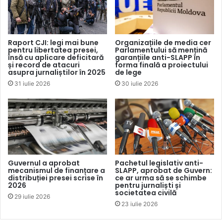
persoanele juridice, precum și obligativitatea
consimțământului pentru folosirea numelui sau imaginii
unei persoane, cu potențial de a limita activitatea
jurnaliștilor și accesul la date de interes public.
Raport CJI: legi mai bune
Organizațiile de media cer
pentru libertatea presei,
Parlamentului să mențină
însă cu aplicare deficitară
garanțiile anti-SLAPP în
Organizația recunoaște totodată progresele recente ale
și record de atacuri
forma finală a proiectului
asupra jurnaliștilor în 2025
de lege
Ucrainei în domeniu, precum implementarea unor
31 iulie 2026
30 iulie 2026
elemente din Directiva UE anti-SLAPP și din Legea
europeană a libertății mass-media (EMFA), și cere ca noul
Cod civil să fie aliniat ferm la standardele europene privind
libertatea de exprimare.
Preocupări similare
au fost exprimate
și de Consiliul
Guvernul a aprobat
Pachetul legislativ anti-
Europei, care a prezentat la Kiev un aviz juridic privind
mecanismul de finanțare a
SLAPP, aprobat de Guvern:
distribuției presei scrise în
ce ar urma să se schimbe
prevederile proiectului referitoare la mass-media,
2026
pentru jurnaliști și
societatea civilă
libertatea de exprimare și drepturile digitale. Avizul
29 iulie 2026
23 iulie 2026
constată că proiectul introduce o serie de concepte noi —
dreptul la identitate digitală, dreptul de a fi uitat,