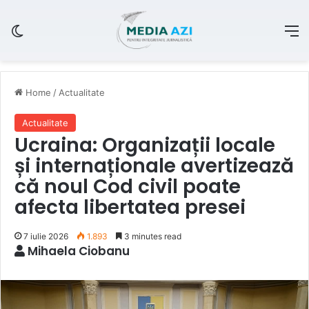
Switch skin
M
Home
/
Actualitate
Actualitate
Ucraina: Organizații locale
și internaționale avertizează
că noul Cod civil poate
afecta libertatea presei
7 iulie 2026
1.893
3 minutes read
Mihaela Ciobanu