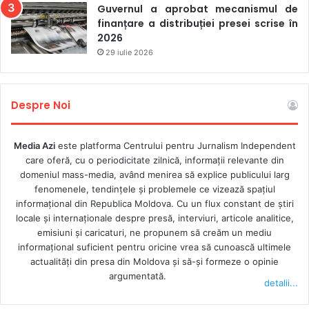
privind prezumția de nevinovăție; slăbirea protecției
Guvernul a aprobat mecanismul de
avertizorilor de integritate care denunță cu bună-credință
finanțare a distribuției presei scrise în
2026
suspiciuni de corupție; posibilitatea ca persoane publice
29 iulie 2026
să ceară eliminarea unor materiale de arhivă invocând
„dreptul de a fi uitat”; drepturi excesive de confidențialitate
digitală acordate persoanelor juridice, care ar complica
Despre Noi
utilizarea datelor deschise, a instrumentelor OSINT și
verificarea firmelor asociate cu corupția, sancțiunile sau
Media Azi
este platforma Centrului pentru Jurnalism Independent
riscurile legate de Rusia; restrângerea publicării
care oferă, cu o periodicitate zilnică, informații relevante din
corespondenței unor persoane juridice, chiar dacă aceasta
domeniul mass-media, având menirea să explice publicului larg
ar dezvălui abuzuri; punerea în pericol a utilizării
fenomenele, tendințele și problemele ce vizează spațiul
înregistrărilor ascunse în jurnalismul de investigație;
informațional din Republica Moldova. Cu un flux constant de ştiri
posibilitatea unor interdicții preventive în instanță asupra
locale şi internaţionale despre presă, interviuri, articole analitice,
emisiuni și caricaturi, ne propunem să creăm un mediu
unor materiale, chiar înainte de publicarea lor.
informaţional suficient pentru oricine vrea să cunoască ultimele
actualităţi din presa din Moldova şi să-şi formeze o opinie
Organizațiile cer Parlamentului Ucrainei și președintelui
argumentată.
detalii...
acestuia, Ruslan Stefanchuk, o revizuire amplă, deschisă și
incluzivă a proiectului, cu participarea organizațiilor media,