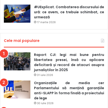
Europene.
#UExplicat. Combaterea discursului de
ură: ce avem, ce trebuie schimbat, ce
Separat, mai multe organizații media și pentru drepturile
urmează
omului din Ucraina — printre care Mișcarea Media,
17 martie 2026
Institutul pentru Informare în Masă , Detector Media,
ZMINA Human Rights Center, Centrul pentru Democrație și
Cele mai populare
Statul de Drept etc. — au
lansat o declarație comună
.
Semnatarii avertizează că, în contextul războiului, când
jurnaliștii ucraineni lucrează sub bombardamente și
Raport CJI: legi mai bune pentru
presiuni pentru a documenta crimele de război și corupția,
libertatea presei, însă cu aplicare
deficitară și record de atacuri asupra
o serie de prevederi ale proiectului ar putea crea un „efect
jurnaliștilor în 2025
de descurajare” asupra presei și societății civile.
31 iulie 2026
Organizațiile de media cer
Organizațiile enumeră opt riscuri concrete: restrângerea
Parlamentului să mențină garanțiile
jurnalismului de investigație printr-un drept la replică
anti-SLAPP în forma finală a proiectului
excesiv de larg, chiar și atunci când informația publicată
de lege
este corectă; riscul unor procese legate de formulări vagi
30 iulie 2026