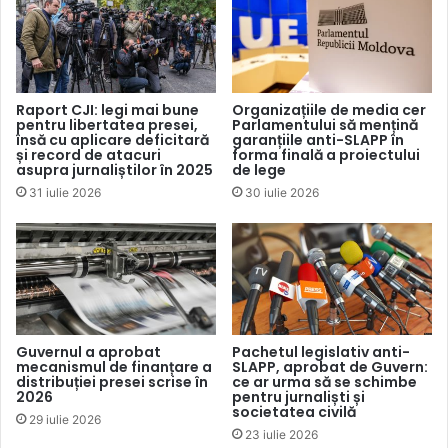
confirmat pornirea cauzei pe fals în acte, iar la momentul
publicării nimeni din persoanele vizate nu au calitate de
bănuit.
Raport CJI: legi mai bune
Organizațiile de media cer
pentru libertatea presei,
Parlamentului să mențină
Cererea de chemare în judecată a fost respinsă de
însă cu aplicare deficitară
garanțiile anti-SLAPP în
magistratul Eduard Balan de la Judecătoria Bălți, sediul
și record de atacuri
forma finală a proiectului
asupra jurnaliștilor în 2025
de lege
Central, la 19 decembrie.
Hotărârea
instanței poate fi
31 iulie 2026
30 iulie 2026
atacată la Curtea de Apel Chișinău în termen de 30 de zile
de la data adoptării.
Centrul pentru Jurnalism Independent a oferit asistență
juridică pentru TV Nord în acest dosar.
Guvernul a aprobat
Pachetul legislativ anti-
mecanismul de finanțare a
SLAPP, aprobat de Guvern:
distribuției presei scrise în
ce ar urma să se schimbe
2026
pentru jurnaliști și
societatea civilă
29 iulie 2026
23 iulie 2026