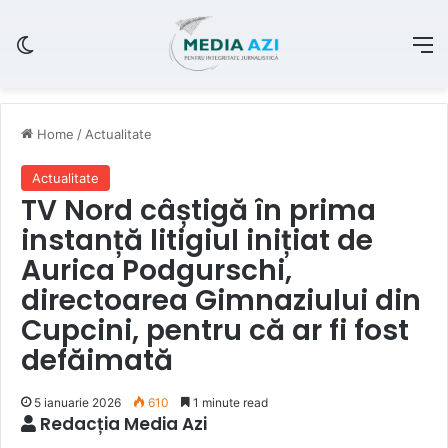
Switch skin
M
Home
/
Actualitate
Actualitate
TV Nord câștigă în prima
instanță litigiul inițiat de
Aurica Podgurschi,
directoarea Gimnaziului din
Cupcini, pentru că ar fi fost
defăimată
5 ianuarie 2026
610
1 minute read
Redacția Media Azi