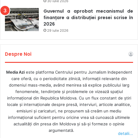
30 iulie 2026
Guvernul a aprobat mecanismul de
finanțare a distribuției presei scrise în
2026
29 iulie 2026
Despre Noi
Media Azi
este platforma Centrului pentru Jurnalism Independent
care oferă, cu o periodicitate zilnică, informații relevante din
domeniul mass-media, având menirea să explice publicului larg
fenomenele, tendințele și problemele ce vizează spațiul
informațional din Republica Moldova. Cu un flux constant de ştiri
locale şi internaţionale despre presă, interviuri, articole analitice,
emisiuni și caricaturi, ne propunem să creăm un mediu
informaţional suficient pentru oricine vrea să cunoască ultimele
actualităţi din presa din Moldova şi să-şi formeze o opinie
argumentată.
detalii...