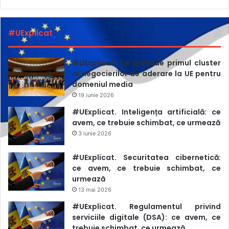
#UExplicat
#UExplicat. Ce prevede primul cluster
al negocierilor de aderare la UE pentru
domeniul media
19 iunie 2026
#UExplicat. Inteligența artificială: ce
avem, ce trebuie schimbat, ce urmează
3 iunie 2026
#UExplicat. Securitatea cibernetică:
ce avem, ce trebuie schimbat, ce
urmează
13 mai 2026
#UExplicat. Regulamentul privind
serviciile digitale (DSA): ce avem, ce
trebuie schimbat, ce urmează