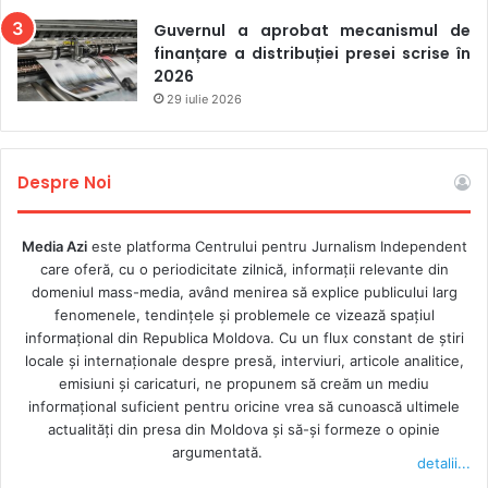
Guvernul a aprobat mecanismul de
finanțare a distribuției presei scrise în
2026
29 iulie 2026
Despre Noi
Media Azi
este platforma Centrului pentru Jurnalism Independent
care oferă, cu o periodicitate zilnică, informații relevante din
domeniul mass-media, având menirea să explice publicului larg
fenomenele, tendințele și problemele ce vizează spațiul
informațional din Republica Moldova. Cu un flux constant de ştiri
locale şi internaţionale despre presă, interviuri, articole analitice,
emisiuni și caricaturi, ne propunem să creăm un mediu
informaţional suficient pentru oricine vrea să cunoască ultimele
actualităţi din presa din Moldova şi să-şi formeze o opinie
argumentată.
detalii...