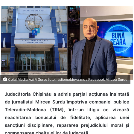
Colaj Media Azi // Surse foto: radiomoldova.md / Facebook Mircea Surdu
Judecătoria Chișinău a admis parțial acțiunea înaintată
de jurnalistul Mircea Surdu împotriva companiei publice
Teleradio-Moldova (TRM), într-un litigiu ce vizează
neachitarea bonusului de fidelitate, aplicarea unei
sancțiuni disciplinare, repararea prejudiciului moral și
compensarea cheltuielilor de judecată.