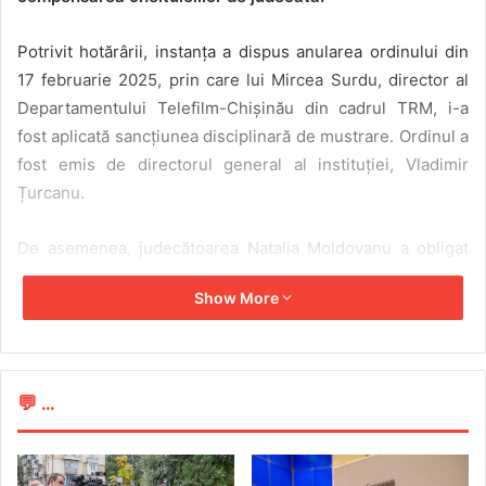
Potrivit hotărârii, instanța a dispus anularea ordinului din
17 februarie 2025, prin care lui Mircea Surdu, director al
Departamentului Telefilm-Chișinău din cadrul TRM, i-a
fost aplicată sancțiunea disciplinară de mustrare. Ordinul a
fost emis de directorul general al instituției, Vladimir
Țurcanu.
De asemenea, judecătoarea Natalia Moldovanu a obligat
compania publică să achite reclamantului bonusul de
Show More
fidelitate pentru anul 2024, în cuantum de 6% din salariul
anual de funcție. Suma totală, stabilită de instanță, este de
12.640,80 lei, calculată dintr-un salariu anual de 210.680
lei. Instanța a mai decis încasarea unui prejudiciu moral în
💬 ...
valoare de aproape 50.000 de lei, echivalentul a două
salarii medii lunare ale reclamantului, precum și 10.000 de
lei cheltuieli pentru asistență juridică.