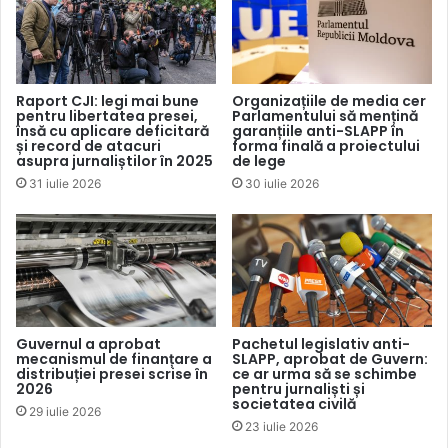
Celelalte pretenții înaintate de reclamant, inclusiv cele ce
țin de alte compensații solicitate, au fost respinse ca fiind
neîntemeiate.
Raport CJI: legi mai bune
Organizațiile de media cer
pentru libertatea presei,
Parlamentului să mențină
însă cu aplicare deficitară
garanțiile anti-SLAPP în
Hotărârea urmează să fie executată benevol, în termen de
și record de atacuri
forma finală a proiectului
asupra jurnaliștilor în 2025
de lege
15 zile din momentul în care și dacă va rămâne definitivă.
31 iulie 2026
30 iulie 2026
Decizia poate fi contestată la Curtea de Apel în termen de
30 de zile de la pronunțare.
Guvernul a aprobat
Pachetul legislativ anti-
mecanismul de finanțare a
SLAPP, aprobat de Guvern:
distribuției presei scrise în
ce ar urma să se schimbe
2026
pentru jurnaliști și
societatea civilă
29 iulie 2026
23 iulie 2026