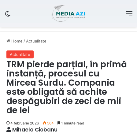
Switch skin
M
Home
/
Actualitate
Actualitate
TRM pierde parțial, în primă
instanță, procesul cu
Mircea Surdu. Compania
este obligată să achite
despăgubiri de zeci de mii
de lei
4 februarie 2026
564
1 minute read
Mihaela Ciobanu