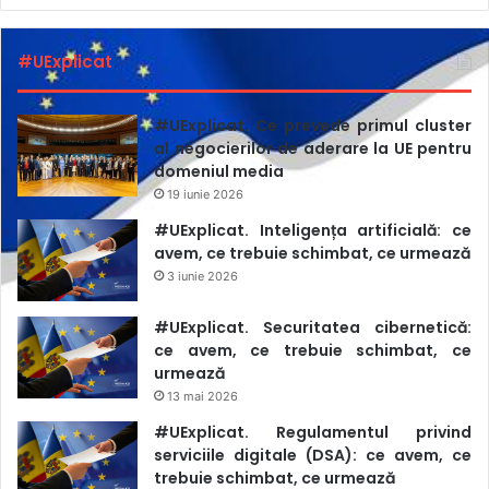
#UExplicat
#UExplicat. Ce prevede primul cluster
al negocierilor de aderare la UE pentru
domeniul media
19 iunie 2026
#UExplicat. Inteligența artificială: ce
avem, ce trebuie schimbat, ce urmează
3 iunie 2026
#UExplicat. Securitatea cibernetică:
ce avem, ce trebuie schimbat, ce
urmează
13 mai 2026
#UExplicat. Regulamentul privind
serviciile digitale (DSA): ce avem, ce
trebuie schimbat, ce urmează