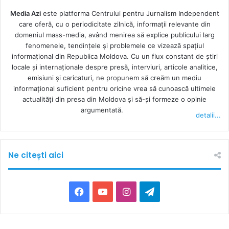
Media Azi
este platforma Centrului pentru Jurnalism Independent
care oferă, cu o periodicitate zilnică, informații relevante din
domeniul mass-media, având menirea să explice publicului larg
fenomenele, tendințele și problemele ce vizează spațiul
informațional din Republica Moldova. Cu un flux constant de ştiri
locale şi internaţionale despre presă, interviuri, articole analitice,
emisiuni și caricaturi, ne propunem să creăm un mediu
informaţional suficient pentru oricine vrea să cunoască ultimele
actualităţi din presa din Moldova şi să-şi formeze o opinie
argumentată.
detalii...
Ne citești aici
F
Y
I
T
a
o
n
e