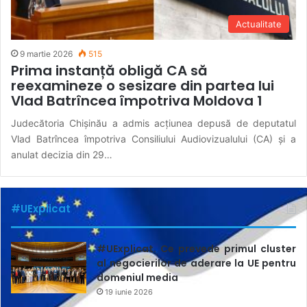
Actualitate
9 martie 2026
515
Prima instanță obligă CA să
reexamineze o sesizare din partea lui
Vlad Batrîncea împotriva Moldova 1
Judecătoria Chișinău a admis acțiunea depusă de deputatul
Vlad Batrîncea împotriva Consiliului Audiovizualului (CA) și a
anulat decizia din 29…
#UExplicat
#UExplicat. Ce prevede primul cluster
al negocierilor de aderare la UE pentru
domeniul media
19 iunie 2026