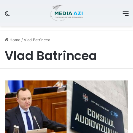
Switch skin
M
Home
/
Vlad Batrîncea
Vlad Batrîncea