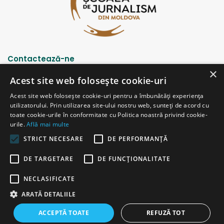
Contactează-ne
×
Acest site web folosește cookie-uri
Strada Șciusev, 53
Acest site web folosește cookie-uri pentru a îmbunătăți experiența
2012 Chișinău, Republica Moldova
utilizatorului. Prin utilizarea site-ului nostru web, sunteți de acord cu
tel: (+373 22) 213652, 227539
toate cookie-urile în conformitate cu Politica noastră privind cookie-
fax: (+373 22) 226681
urile.
Află mai multe
Email: redactia@ijc.md
STRICT NECESARE
DE PERFORMANȚĂ
DE TARGETARE
DE FUNCŢIONALITATE
© Copyright 2026, All Rights Reserved |
Powered by ProWeb
NECLASIFICATE
versiunea veche
ARATĂ DETALIILE
Facebook
YouTube
Instagram
Telegram
ACCEPTĂ TOATE
REFUZĂ TOT