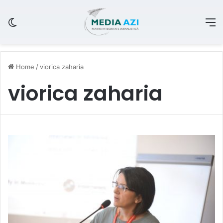
Switch skin
M
Home
/
viorica zaharia
viorica zaharia