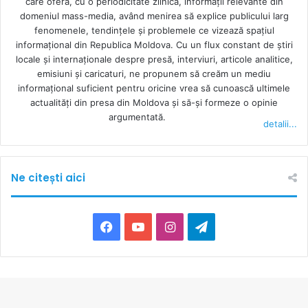
care oferă, cu o periodicitate zilnică, informații relevante din
domeniul mass-media, având menirea să explice publicului larg
fenomenele, tendințele și problemele ce vizează spațiul
informațional din Republica Moldova. Cu un flux constant de ştiri
locale şi internaţionale despre presă, interviuri, articole analitice,
emisiuni și caricaturi, ne propunem să creăm un mediu
informaţional suficient pentru oricine vrea să cunoască ultimele
actualităţi din presa din Moldova şi să-şi formeze o opinie
argumentată.
detalii...
Ne citești aici
F
Y
I
T
a
o
n
e
c
u
s
l