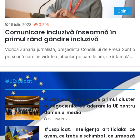
Opinii
19 iulie 2023
3.295
Comunicare incluzivă înseamnă în
primul rând gândire incluzivă
Viorica Zaharia jurnalistă, președinta Consiliului de Presă Sunt o
persoană care, în virtutea joburilor pe care le am, se întâmplă…
#UExplicat
#UExplicat. Ce prevede primul cluster
al negocierilor de aderare la UE pentru
domeniul media
19 iunie 2026
#UExplicat. Inteligența artificială: ce
avem, ce trebuie schimbat, ce urmează