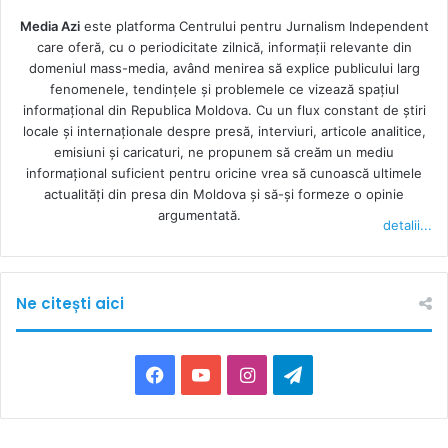
Media Azi
este platforma Centrului pentru Jurnalism Independent
care oferă, cu o periodicitate zilnică, informații relevante din
domeniul mass-media, având menirea să explice publicului larg
fenomenele, tendințele și problemele ce vizează spațiul
informațional din Republica Moldova. Cu un flux constant de ştiri
locale şi internaţionale despre presă, interviuri, articole analitice,
emisiuni și caricaturi, ne propunem să creăm un mediu
informaţional suficient pentru oricine vrea să cunoască ultimele
actualităţi din presa din Moldova şi să-şi formeze o opinie
argumentată.
detalii...
Ne citești aici
F
Y
I
T
a
o
n
e