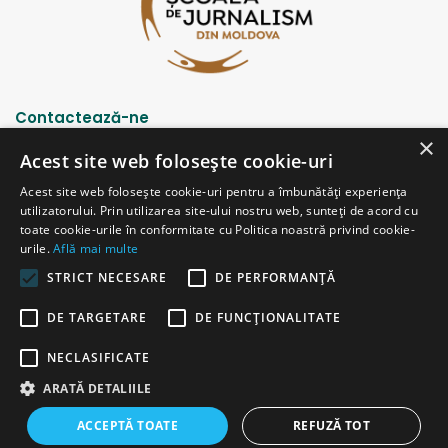
Contactează-ne
×
Acest site web folosește cookie-uri
Strada Șciusev, 53
Acest site web folosește cookie-uri pentru a îmbunătăți experiența
2012 Chișinău, Republica Moldova
utilizatorului. Prin utilizarea site-ului nostru web, sunteți de acord cu
tel: (+373 22) 213652, 227539
toate cookie-urile în conformitate cu Politica noastră privind cookie-
fax: (+373 22) 226681
urile.
Află mai multe
Email: redactia@ijc.md
STRICT NECESARE
DE PERFORMANȚĂ
DE TARGETARE
DE FUNCŢIONALITATE
© Copyright 2026, All Rights Reserved |
Powered by ProWeb
NECLASIFICATE
versiunea veche
ARATĂ DETALIILE
Facebook
YouTube
Instagram
Telegram
ACCEPTĂ TOATE
REFUZĂ TOT