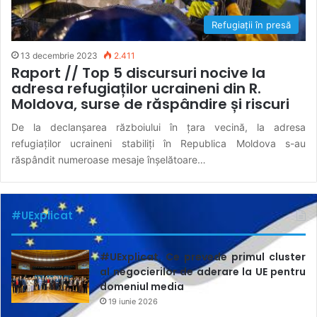
Refugiații în presă
13 decembrie 2023
2.411
Raport // Top 5 discursuri nocive la
adresa refugiaților ucraineni din R.
Moldova, surse de răspândire și riscuri
De la declanșarea războiului în țara vecină, la adresa
refugiaților ucraineni stabiliți în Republica Moldova s-au
răspândit numeroase mesaje înșelătoare…
#UExplicat
#UExplicat. Ce prevede primul cluster
al negocierilor de aderare la UE pentru
domeniul media
19 iunie 2026