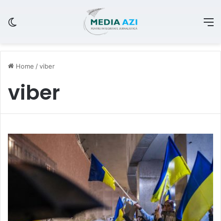
Switch skin
M
Home
/
viber
viber