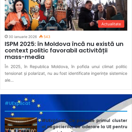
Actualitate
30 ianuarie 2026
543
ISPM 2025: în Moldova încă nu există un
context politic favorabil activității
mass-media
În 2025, în Republica Moldova, în pofida unui climat politic
tensionat și polarizat, nu au fost identificate ingerințe sistemice
ale…
#UExplicat
#UExplicat. Ce prevede primul cluster
al negocierilor de aderare la UE pentru