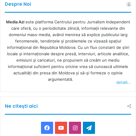
Despre Noi
Media Azi
este platforma Centrului pentru Jurnalism Independent
care oferă, cu o periodicitate zilnică, informații relevante din
domeniul mass-media, având menirea să explice publicului larg
fenomenele, tendințele și problemele ce vizează spațiul
informațional din Republica Moldova. Cu un flux constant de ştiri
locale şi internaţionale despre presă, interviuri, articole analitice,
emisiuni și caricaturi, ne propunem să creăm un mediu
informaţional suficient pentru oricine vrea să cunoască ultimele
actualităţi din presa din Moldova şi să-şi formeze o opinie
argumentată.
detalii...
Ne citești aici
F
Y
I
T