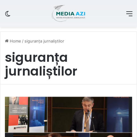
Switch skin
M
Home
/
siguranța jurnaliștilor
siguranța
jurnaliștilor