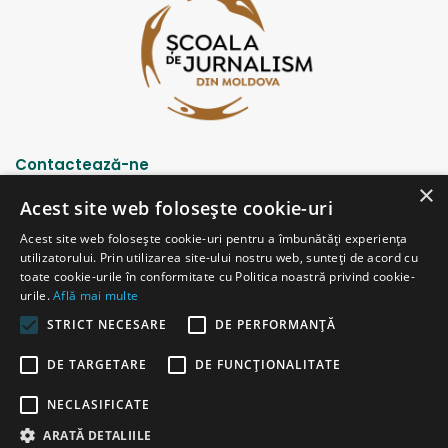
Contactează-ne
×
Acest site web folosește cookie-uri
Strada Șciusev, 53
Acest site web folosește cookie-uri pentru a îmbunătăți experiența
2012 Chișinău, Republica Moldova
utilizatorului. Prin utilizarea site-ului nostru web, sunteți de acord cu
tel: (+373 22) 213652, 227539
toate cookie-urile în conformitate cu Politica noastră privind cookie-
fax: (+373 22) 226681
urile.
Află mai multe
Email: redactia@ijc.md
STRICT NECESARE
DE PERFORMANȚĂ
DE TARGETARE
DE FUNCŢIONALITATE
© Copyright 2026, All Rights Reserved |
Powered by ProWeb
NECLASIFICATE
versiunea veche
ARATĂ DETALIILE