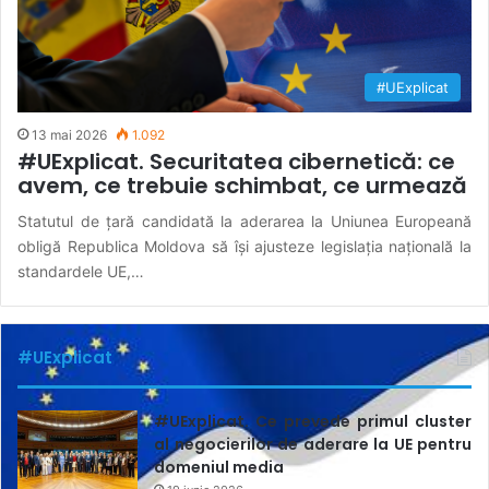
#UExplicat
13 mai 2026
1.092
#UExplicat. Securitatea cibernetică: ce
avem, ce trebuie schimbat, ce urmează
Statutul de țară candidată la aderarea la Uniunea Europeană
obligă Republica Moldova să își ajusteze legislația națională la
standardele UE,…
#UExplicat
#UExplicat. Ce prevede primul cluster
al negocierilor de aderare la UE pentru
domeniul media