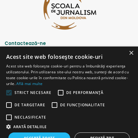
Contactează-ne
×
Acest site web folosește cookie-uri
Strada Șciusev, 53
Acest site web folosește cookie-uri pentru a îmbunătăți experiența
2012 Chișinău, Republica Moldova
utilizatorului. Prin utilizarea site-ului nostru web, sunteți de acord cu
tel: (+373 22) 213652, 227539
toate cookie-urile în conformitate cu Politica noastră privind cookie-
fax: (+373 22) 226681
urile.
Află mai multe
Email: redactia@ijc.md
STRICT NECESARE
DE PERFORMANȚĂ
DE TARGETARE
DE FUNCŢIONALITATE
© Copyright 2026, All Rights Reserved |
Powered by ProWeb
NECLASIFICATE
versiunea veche
ARATĂ DETALIILE
Facebook
YouTube
Instagram
Telegram