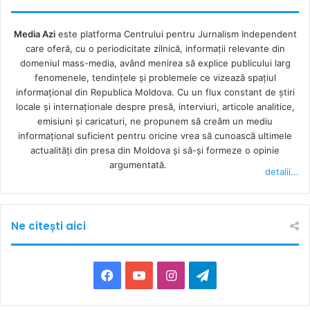
Media Azi
este platforma Centrului pentru Jurnalism Independent
care oferă, cu o periodicitate zilnică, informații relevante din
domeniul mass-media, având menirea să explice publicului larg
fenomenele, tendințele și problemele ce vizează spațiul
informațional din Republica Moldova. Cu un flux constant de ştiri
locale şi internaţionale despre presă, interviuri, articole analitice,
emisiuni și caricaturi, ne propunem să creăm un mediu
informaţional suficient pentru oricine vrea să cunoască ultimele
actualităţi din presa din Moldova şi să-şi formeze o opinie
argumentată.
detalii...
Ne citești aici
F
Y
I
T
a
o
n
e