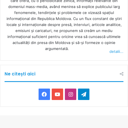
care oferă, cu o periodicitate zilnică, informații relevante din
domeniul mass-media, având menirea să explice publicului larg
fenomenele, tendințele și problemele ce vizează spațiul
informațional din Republica Moldova. Cu un flux constant de ştiri
locale şi internaţionale despre presă, interviuri, articole analitice,
emisiuni și caricaturi, ne propunem să creăm un mediu
informaţional suficient pentru oricine vrea să cunoască ultimele
actualităţi din presa din Moldova şi să-şi formeze o opinie
argumentată.
detalii...
Ne citești aici
F
Y
I
T
a
o
n
e
c
u
s
l