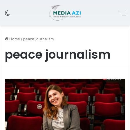
Switch skin
M
Home
/
peace journalism
peace journalism