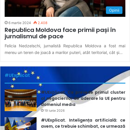
Opinii
6 martie 2024
2.408
Republica Moldova face primii pași în
jurnalismul de pace
Felicia Nedzelschi, jurnalistă Republica Moldova a fost mai
mereu un teren de joacă a marilor puteri, atât teritorial, cât și…
#UExplicat
#UExplicat. Ce prevede primul cluster
al negocierilor de aderare la UE pentru
domeniul media
19 iunie 2026
#UExplicat. Inteligența artificială: ce
avem, ce trebuie schimbat, ce urmează