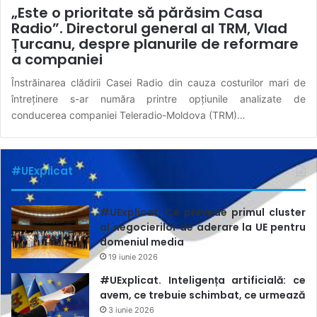
„Este o prioritate să părăsim Casa
Radio”. Directorul general al TRM, Vlad
Țurcanu, despre planurile de reformare
a companiei
Înstrăinarea clădirii Casei Radio din cauza costurilor mari de
întreținere s-ar număra printre opțiunile analizate de
conducerea companiei Teleradio-Moldova (TRM)…
#UExplicat
#UExplicat. Ce prevede primul cluster
al negocierilor de aderare la UE pentru
domeniul media
19 iunie 2026
#UExplicat. Inteligența artificială: ce
avem, ce trebuie schimbat, ce urmează
3 iunie 2026