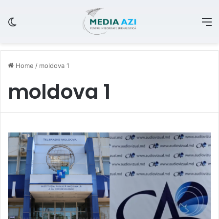
Switch skin
M
Home
/
moldova 1
moldova 1