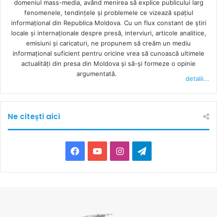
domeniul mass-media, având menirea să explice publicului larg
fenomenele, tendințele și problemele ce vizează spațiul
informațional din Republica Moldova. Cu un flux constant de ştiri
locale şi internaţionale despre presă, interviuri, articole analitice,
emisiuni și caricaturi, ne propunem să creăm un mediu
informaţional suficient pentru oricine vrea să cunoască ultimele
actualităţi din presa din Moldova şi să-şi formeze o opinie
argumentată.
detalii...
Ne citești aici
F
Y
I
T
a
o
n
e
c
u
s
l
e
T
t
e