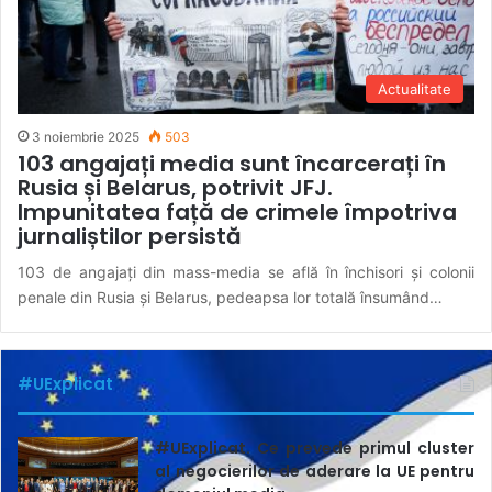
Actualitate
3 noiembrie 2025
503
103 angajați media sunt încarcerați în
Rusia și Belarus, potrivit JFJ.
Impunitatea față de crimele împotriva
jurnaliștilor persistă
103 de angajați din mass-media se află în închisori și colonii
penale din Rusia și Belarus, pedeapsa lor totală însumând…
#UExplicat
#UExplicat. Ce prevede primul cluster
al negocierilor de aderare la UE pentru