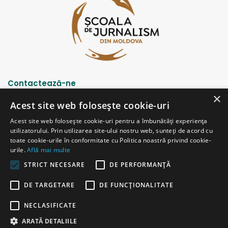
Contactează-ne
×
Acest site web folosește cookie-uri
Strada Șciusev, 53
Acest site web folosește cookie-uri pentru a îmbunătăți experiența
2012 Chișinău, Republica Moldova
utilizatorului. Prin utilizarea site-ului nostru web, sunteți de acord cu
tel: (+373 22) 213652, 227539
toate cookie-urile în conformitate cu Politica noastră privind cookie-
fax: (+373 22) 226681
urile.
Află mai multe
Email: redactia@ijc.md
STRICT NECESARE
DE PERFORMANȚĂ
DE TARGETARE
DE FUNCŢIONALITATE
© Copyright 2026, All Rights Reserved |
Powered by ProWeb
NECLASIFICATE
versiunea veche
ARATĂ DETALIILE