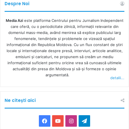
Despre Noi
Media Azi
este platforma Centrului pentru Jurnalism Independent
care oferă, cu o periodicitate zilnică, informații relevante din
domeniul mass-media, având menirea să explice publicului larg
fenomenele, tendințele și problemele ce vizează spațiul
informațional din Republica Moldova. Cu un flux constant de ştiri
locale şi internaţionale despre presă, interviuri, articole analitice,
emisiuni și caricaturi, ne propunem să creăm un mediu
informaţional suficient pentru oricine vrea să cunoască ultimele
actualităţi din presa din Moldova şi să-şi formeze o opinie
argumentată.
detalii...
Ne citești aici
F
Y
I
T