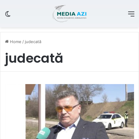
Switch skin
M
Home
/
judecată
judecată