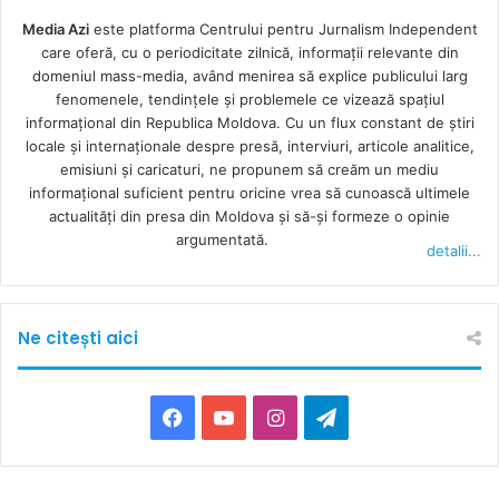
Media Azi
este platforma Centrului pentru Jurnalism Independent
care oferă, cu o periodicitate zilnică, informații relevante din
domeniul mass-media, având menirea să explice publicului larg
fenomenele, tendințele și problemele ce vizează spațiul
informațional din Republica Moldova. Cu un flux constant de ştiri
locale şi internaţionale despre presă, interviuri, articole analitice,
emisiuni și caricaturi, ne propunem să creăm un mediu
informaţional suficient pentru oricine vrea să cunoască ultimele
actualităţi din presa din Moldova şi să-şi formeze o opinie
argumentată.
detalii...
Ne citești aici
F
Y
I
T
a
o
n
e