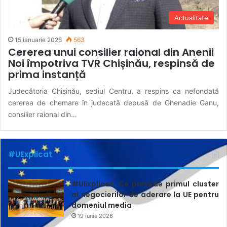
Actualitate
15 ianuarie 2026
563
Cererea unui consilier raional din Anenii
Noi împotriva TVR Chișinău, respinsă de
prima instanță
Judecătoria Chişinău, sediul Centru, a respins ca nefondată
cererea de chemare în judecată depusă de Ghenadie Ganu,
consilier raional din…
#UExplicat
#UExplicat. Ce prevede primul cluster
al negocierilor de aderare la UE pentru
domeniul media
19 iunie 2026