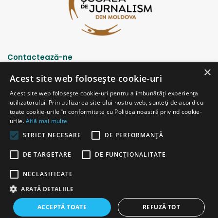
Contactează-ne
×
Acest site web folosește cookie-uri
Strada Șciusev, 53
Acest site web folosește cookie-uri pentru a îmbunătăți experiența
2012 Chișinău, Republica Moldova
utilizatorului. Prin utilizarea site-ului nostru web, sunteți de acord cu
tel: (+373 22) 213652, 227539
toate cookie-urile în conformitate cu Politica noastră privind cookie-
fax: (+373 22) 226681
urile.
Află mai multe
Email: redactia@ijc.md
STRICT NECESARE
DE PERFORMANȚĂ
DE TARGETARE
DE FUNCŢIONALITATE
© Copyright 2026, All Rights Reserved |
Powered by ProWeb
NECLASIFICATE
versiunea veche
ARATĂ DETALIILE
Facebook
YouTube
Instagram
Telegram
ACCEPTĂ TOATE
REFUZĂ TOT