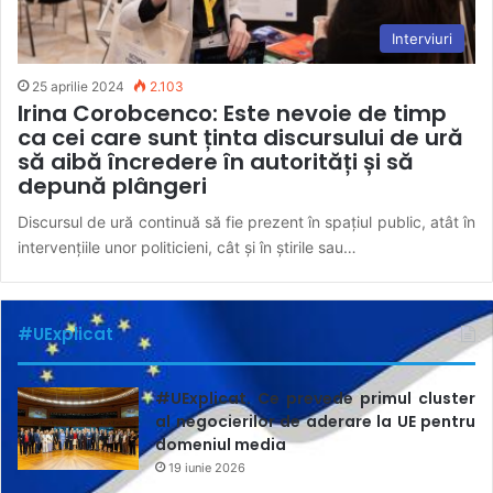
Interviuri
25 aprilie 2024
2.103
Irina Corobcenco: Este nevoie de timp
ca cei care sunt ținta discursului de ură
să aibă încredere în autorități și să
depună plângeri
Discursul de ură continuă să fie prezent în spațiul public, atât în
intervențiile unor politicieni, cât și în știrile sau…
#UExplicat
#UExplicat. Ce prevede primul cluster
al negocierilor de aderare la UE pentru
domeniul media
19 iunie 2026