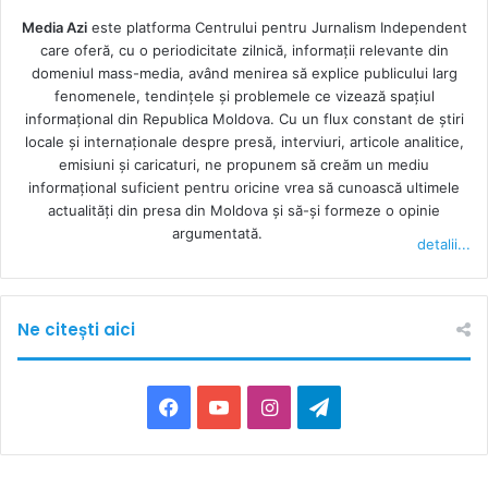
Media Azi
este platforma Centrului pentru Jurnalism Independent
care oferă, cu o periodicitate zilnică, informații relevante din
domeniul mass-media, având menirea să explice publicului larg
fenomenele, tendințele și problemele ce vizează spațiul
informațional din Republica Moldova. Cu un flux constant de ştiri
locale şi internaţionale despre presă, interviuri, articole analitice,
emisiuni și caricaturi, ne propunem să creăm un mediu
informaţional suficient pentru oricine vrea să cunoască ultimele
actualităţi din presa din Moldova şi să-şi formeze o opinie
argumentată.
detalii...
Ne citești aici
F
Y
I
T
a
o
n
e