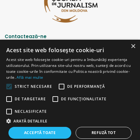
Contactează-ne
×
Acest site web folosește cookie-uri
Strada Șciusev, 53
Acest site web folosește cookie-uri pentru a îmbunătăți experiența
2012 Chișinău, Republica Moldova
utilizatorului. Prin utilizarea site-ului nostru web, sunteți de acord cu
tel: (+373 22) 213652, 227539
toate cookie-urile în conformitate cu Politica noastră privind cookie-
fax: (+373 22) 226681
urile.
Află mai multe
Email: redactia@ijc.md
STRICT NECESARE
DE PERFORMANȚĂ
DE TARGETARE
DE FUNCŢIONALITATE
© Copyright 2026, All Rights Reserved |
Powered by ProWeb
NECLASIFICATE
versiunea veche
ARATĂ DETALIILE
Facebook
YouTube
Instagram
Telegram
ACCEPTĂ TOATE
REFUZĂ TOT