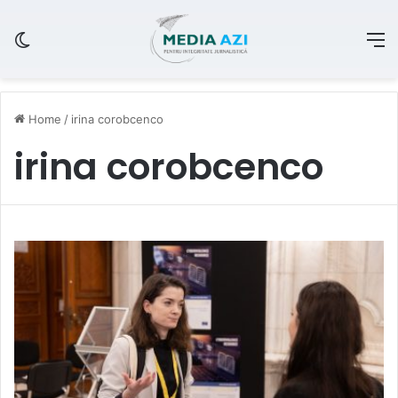
Switch skin
M
Home
/
irina corobcenco
irina corobcenco