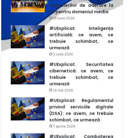
negocierilor de aderare la
UE pentru domeniul media
19 iunie 2026
#UExplicat. Inteligența
artificială: ce avem, ce
trebuie schimbat, ce
urmează
3 iunie 2026
#UExplicat. Securitatea
cibernetică: ce avem, ce
trebuie schimbat, ce
urmează
13 mai 2026
#UExplicat. Regulamentul
privind serviciile digitale
(DSA): ce avem, ce trebuie
schimbat, ce urmează
7 aprilie 2026
#UExplicat. Combaterea