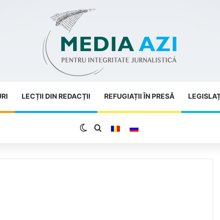
URI
LECȚII DIN REDACȚII
REFUGIAȚII ÎN PRESĂ
LEGISLAȚ
Switch skin
Search for