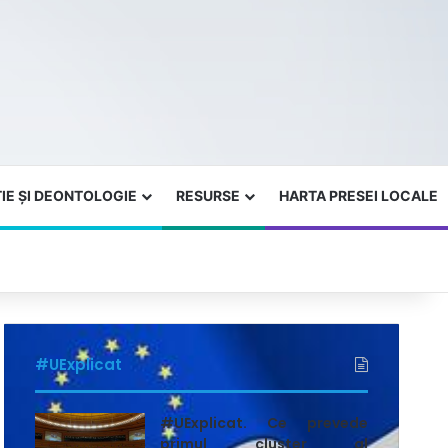
IE ȘI DEONTOLOGIE
RESURSE
HARTA PRESEI LOCALE
#UExplicat
#UExplicat. Ce prevede
primul cluster al