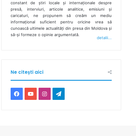
constant de ştiri locale şi internaţionale despre
presă, interviuri, articole analitice, emisiuni și
caricaturi, ne propunem să creăm un mediu
informaţional suficient pentru oricine vrea să
cunoască ultimele actualităţi din presa din Moldova şi
să-şi formeze o opinie argumentată.
detalii...
Ne citești aici
F
Y
I
T
a
o
n
e
c
u
s
l
e
T
t
e