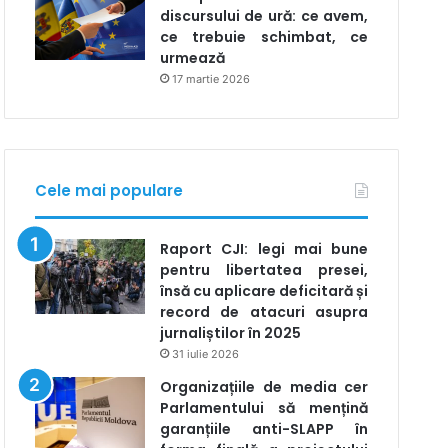
discursului de ură: ce avem,
ce trebuie schimbat, ce
urmează
17 martie 2026
Cele mai populare
Raport CJI: legi mai bune
pentru libertatea presei,
însă cu aplicare deficitară și
record de atacuri asupra
jurnaliștilor în 2025
31 iulie 2026
Organizațiile de media cer
Parlamentului să mențină
garanțiile anti-SLAPP în