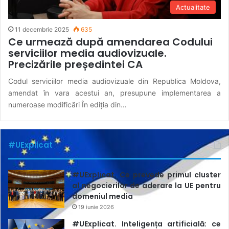
Actualitate
11 decembrie 2025
635
Ce urmează după amendarea Codului
serviciilor media audiovizuale.
Precizările președintei CA
Codul serviciilor media audiovizuale din Republica Moldova,
amendat în vara acestui an, presupune implementarea a
numeroase modificări În ediția din…
#UExplicat
#UExplicat. Ce prevede primul cluster
al negocierilor de aderare la UE pentru
domeniul media
19 iunie 2026
#UExplicat. Inteligența artificială: ce