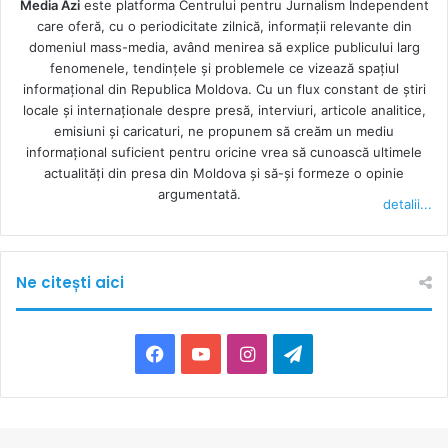
Media Azi
este platforma Centrului pentru Jurnalism Independent
care oferă, cu o periodicitate zilnică, informații relevante din
domeniul mass-media, având menirea să explice publicului larg
fenomenele, tendințele și problemele ce vizează spațiul
informațional din Republica Moldova. Cu un flux constant de ştiri
locale şi internaţionale despre presă, interviuri, articole analitice,
emisiuni și caricaturi, ne propunem să creăm un mediu
informaţional suficient pentru oricine vrea să cunoască ultimele
actualităţi din presa din Moldova şi să-şi formeze o opinie
argumentată.
detalii...
Ne citești aici
F
Y
I
T
a
o
n
e
c
u
s
l