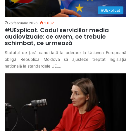
#UExplicat
26 februarie 2026
2.032
#UExplicat. Codul serviciilor media
audiovizuale: ce avem, ce trebuie
schimbat, ce urmează
Statutul de țară candidată la aderare la Uniunea Europeană
obligă Republica Moldova să ajusteze treptat legislația
națională la standardele UE,…