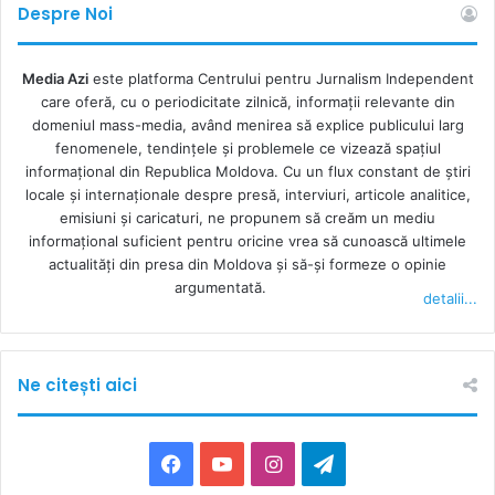
Despre Noi
Media Azi
este platforma Centrului pentru Jurnalism Independent
care oferă, cu o periodicitate zilnică, informații relevante din
domeniul mass-media, având menirea să explice publicului larg
fenomenele, tendințele și problemele ce vizează spațiul
informațional din Republica Moldova. Cu un flux constant de ştiri
locale şi internaţionale despre presă, interviuri, articole analitice,
emisiuni și caricaturi, ne propunem să creăm un mediu
informaţional suficient pentru oricine vrea să cunoască ultimele
actualităţi din presa din Moldova şi să-şi formeze o opinie
argumentată.
detalii...
Ne citești aici
F
Y
I
T