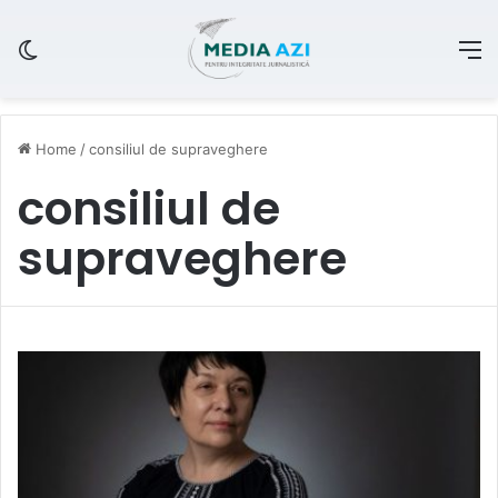
Switch skin
M
Home
/
consiliul de supraveghere
consiliul de
supraveghere