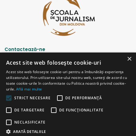
Contactează-ne
×
Acest site web folosește cookie-uri
Strada Șciusev, 53
Acest site web folosește cookie-uri pentru a îmbunătăți experiența
2012 Chișinău, Republica Moldova
utilizatorului. Prin utilizarea site-ului nostru web, sunteți de acord cu
tel: (+373 22) 213652, 227539
toate cookie-urile în conformitate cu Politica noastră privind cookie-
fax: (+373 22) 226681
urile.
Află mai multe
Email: redactia@ijc.md
STRICT NECESARE
DE PERFORMANȚĂ
DE TARGETARE
DE FUNCŢIONALITATE
© Copyright 2026, All Rights Reserved |
Powered by ProWeb
NECLASIFICATE
versiunea veche
ARATĂ DETALIILE