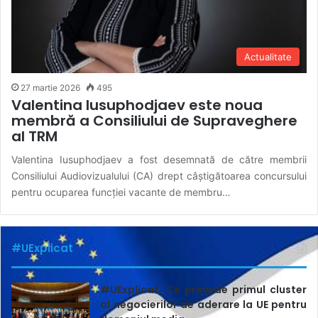
Actualitate
27 martie 2026
495
Valentina Iusuphodjaev este noua
membră a Consiliului de Supraveghere
al TRM
Valentina Iusuphodjaev a fost desemnată de către membrii
Consiliului Audiovizualului (CA) drept câștigătoarea concursului
pentru ocuparea funcției vacante de membru…
#UExplicat
#UExplicat. Ce prevede primul cluster
al negocierilor de aderare la UE pentru