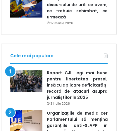
discursului de ură: ce avem,
ce trebuie schimbat, ce
urmează
17 martie 2026
Cele mai populare
Raport CJI: legi mai bune
pentru libertatea presei,
însă cu aplicare deficitară și
record de atacuri asupra
jurnaliștilor în 2025
31 iulie 2026
Organizațiile de media cer
Parlamentului să mențină
garanțiile anti-SLAPP în