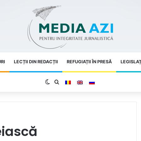
URI
LECȚII DIN REDACȚII
REFUGIAȚII ÎN PRESĂ
LEGISLAȚ
Switch skin
Search for
eiască