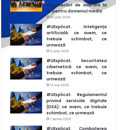
negocierilor de aderare la
UE pentru domeniul media
19 iunie 2026
#UExplicat. Inteligența
artificială: ce avem, ce
trebuie schimbat, ce
urmează
3 iunie 2026
#UExplicat. Securitatea
cibernetică: ce avem, ce
trebuie schimbat, ce
urmează
13 mai 2026
#UExplicat. Regulamentul
privind serviciile digitale
(DSA): ce avem, ce trebuie
schimbat, ce urmează
7 aprilie 2026
#UExplicat. Combaterea