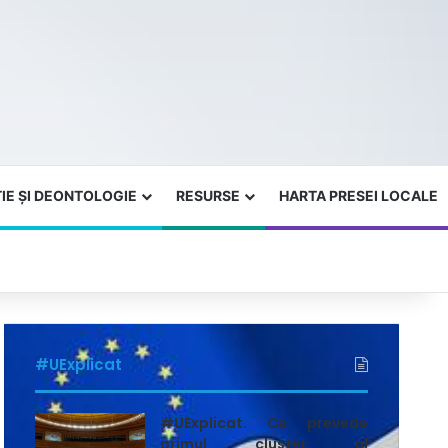
IE ȘI DEONTOLOGIE
RESURSE
HARTA PRESEI LOCALE
#UExplicat
#UExplicat. Ce prevede
primul cluster al