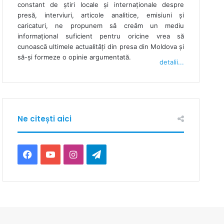
constant de ştiri locale şi internaţionale despre
presă, interviuri, articole analitice, emisiuni și
caricaturi, ne propunem să creăm un mediu
informaţional suficient pentru oricine vrea să
cunoască ultimele actualităţi din presa din Moldova şi
să-şi formeze o opinie argumentată.
detalii...
Ne citești aici
F
Y
I
T
a
o
n
e
c
u
s
l
e
T
t
e