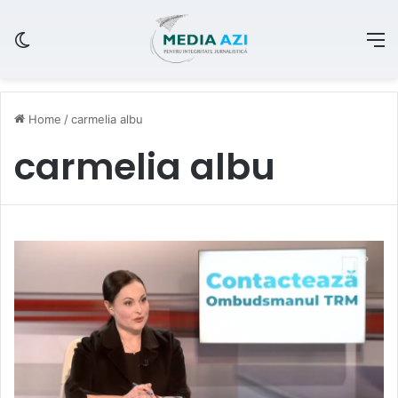
Switch skin
M
Home
/
carmelia albu
carmelia albu