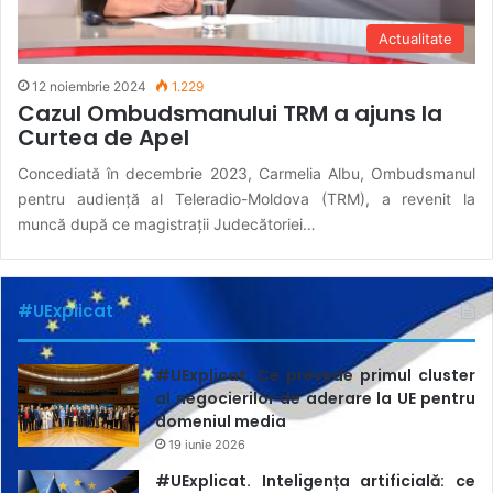
Actualitate
12 noiembrie 2024
1.229
Cazul Ombudsmanului TRM a ajuns la
Curtea de Apel
Concediată în decembrie 2023, Carmelia Albu, Ombudsmanul
pentru audiență al Teleradio-Moldova (TRM), a revenit la
muncă după ce magistrații Judecătoriei…
#UExplicat
#UExplicat. Ce prevede primul cluster
al negocierilor de aderare la UE pentru
domeniul media
19 iunie 2026
#UExplicat. Inteligența artificială: ce