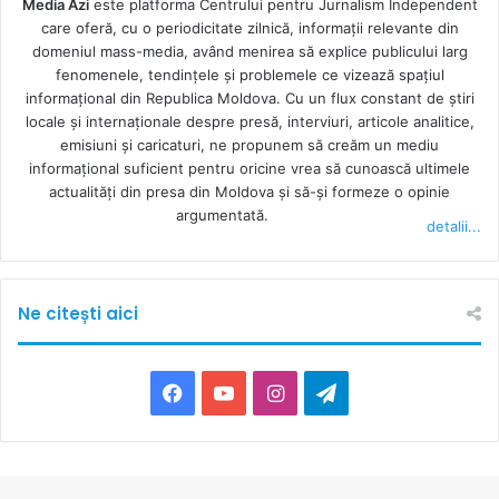
Media Azi
este platforma Centrului pentru Jurnalism Independent
care oferă, cu o periodicitate zilnică, informații relevante din
domeniul mass-media, având menirea să explice publicului larg
fenomenele, tendințele și problemele ce vizează spațiul
informațional din Republica Moldova. Cu un flux constant de ştiri
locale şi internaţionale despre presă, interviuri, articole analitice,
emisiuni și caricaturi, ne propunem să creăm un mediu
informaţional suficient pentru oricine vrea să cunoască ultimele
actualităţi din presa din Moldova şi să-şi formeze o opinie
argumentată.
detalii...
Ne citești aici
F
Y
I
T
a
o
n
e
c
u
s
l