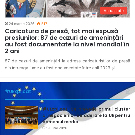
Actualitate
24 martie 2026
517
Caricatura de presă, tot mai expusă
presiunilor: 87 de cazuri de amenințări
au fost documentate la nivel mondial în
2 ani
87 de cazuri de amenințări la adresa caricaturiștilor de presă
din întreaga lume au fost documentate între anii 2023 și…
#UExplicat
#UExplicat. Ce prevede primul cluster
al negocierilor de aderare la UE pentru
domeniul media
19 iunie 2026