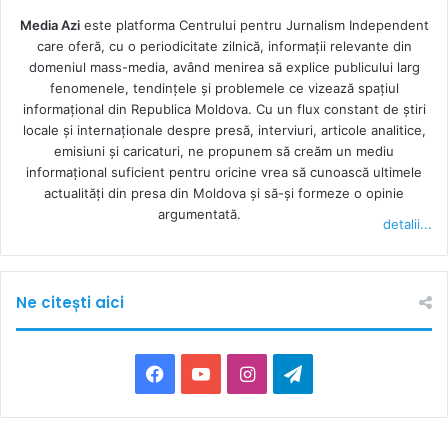
Media Azi
este platforma Centrului pentru Jurnalism Independent
care oferă, cu o periodicitate zilnică, informații relevante din
domeniul mass-media, având menirea să explice publicului larg
fenomenele, tendințele și problemele ce vizează spațiul
informațional din Republica Moldova. Cu un flux constant de ştiri
locale şi internaţionale despre presă, interviuri, articole analitice,
emisiuni și caricaturi, ne propunem să creăm un mediu
informaţional suficient pentru oricine vrea să cunoască ultimele
actualităţi din presa din Moldova şi să-şi formeze o opinie
argumentată.
detalii...
Ne citești aici
F
Y
I
T
a
o
n
e