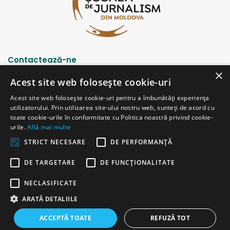
Contactează-ne
×
Acest site web folosește cookie-uri
Strada Șciusev, 53
Acest site web folosește cookie-uri pentru a îmbunătăți experiența
2012 Chișinău, Republica Moldova
utilizatorului. Prin utilizarea site-ului nostru web, sunteți de acord cu
tel: (+373 22) 213652, 227539
toate cookie-urile în conformitate cu Politica noastră privind cookie-
fax: (+373 22) 226681
urile.
Află mai multe
Email: redactia@ijc.md
STRICT NECESARE
DE PERFORMANȚĂ
DE TARGETARE
DE FUNCŢIONALITATE
© Copyright 2026, All Rights Reserved |
Powered by ProWeb
NECLASIFICATE
versiunea veche
ARATĂ DETALIILE
Facebook
YouTube
Instagram
Telegram
ACCEPTĂ TOATE
REFUZĂ TOT