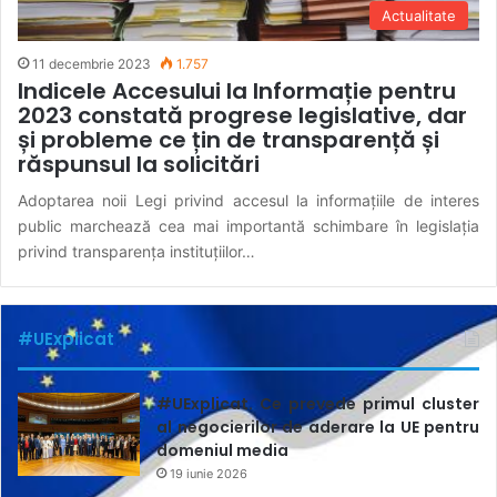
Actualitate
11 decembrie 2023
1.757
Indicele Accesului la Informație pentru
2023 constată progrese legislative, dar
și probleme ce țin de transparență și
răspunsul la solicitări
Adoptarea noii Legi privind accesul la informațiile de interes
public marchează cea mai importantă schimbare în legislația
privind transparența instituțiilor…
#UExplicat
#UExplicat. Ce prevede primul cluster
al negocierilor de aderare la UE pentru
domeniul media
19 iunie 2026