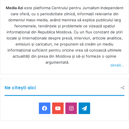
Media Azi
este platforma Centrului pentru Jurnalism Independent
care oferă, cu o periodicitate zilnică, informații relevante din
domeniul mass-media, având menirea să explice publicului larg
fenomenele, tendințele și problemele ce vizează spațiul
informațional din Republica Moldova. Cu un flux constant de ştiri
locale şi internaţionale despre presă, interviuri, articole analitice,
emisiuni și caricaturi, ne propunem să creăm un mediu
informaţional suficient pentru oricine vrea să cunoască ultimele
actualităţi din presa din Moldova şi să-şi formeze o opinie
argumentată.
detalii...
Ne citești aici
F
Y
I
T
a
o
n
e