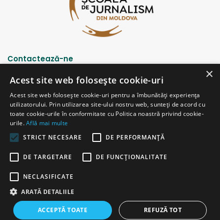
Contactează-ne
×
Acest site web folosește cookie-uri
Strada Șciusev, 53
Acest site web folosește cookie-uri pentru a îmbunătăți experiența
2012 Chișinău, Republica Moldova
utilizatorului. Prin utilizarea site-ului nostru web, sunteți de acord cu
tel: (+373 22) 213652, 227539
toate cookie-urile în conformitate cu Politica noastră privind cookie-
fax: (+373 22) 226681
urile.
Află mai multe
Email: redactia@ijc.md
STRICT NECESARE
DE PERFORMANȚĂ
DE TARGETARE
DE FUNCŢIONALITATE
© Copyright 2026, All Rights Reserved |
Powered by ProWeb
NECLASIFICATE
versiunea veche
ARATĂ DETALIILE
Facebook
YouTube
Instagram
Telegram
ACCEPTĂ TOATE
REFUZĂ TOT